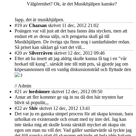
Välgörenhet? Ok, är det Musikhjälpen kanske?
Japp, det är musikhjälpen.
#19
av
Chazsan
skrivet 11 dec, 2012 21:02
Poängen var väl just att det bara fanns åtta stycken, men att
endast ett av dessa säljs, och pengarna skall gå till
Musikhjälpen. De övriga sju finns nog i samlarhänder redan.
Så priset kan såklart gå vart det vill...
#20
av
Silverräven
skrivet 12 dec, 2012 09:46
Efter att ha insett att jag aldrig skulle kunna få tag i en "vår
horkarl till kung", särskilt inte till mitt pris, så gjorde jag om
köpesannonsen till en vanlig diskussionstråd och flyttade den
// Admin
#21
av
lordsinner
skrivet 12 dec, 2012 09:50
Antar att fler kommer ge sig in nu då den här mynten har
blivit så populär,,,
#22
av
Shiv
skrivet 12 dec, 2012 13:41
Det var ju en ganska simpel process för att skapa kronan, bara
urholkat en existerande och ersatt med ny inre del. Jag kan
inte tänka mig att skulle kosta särskilt mycket att skapa sin
egen om man nu vill det. Vad gäller samlarvärde så tyckte jag
det föll ganska platt då skaparen erkände att hela idén bakom