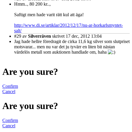
Hmm.., 80 200 kr..,
Saftigt men hade varit rätt kul att äga!
http://www.di.se/artiklar/2012/12/17/nu-ar-horkarlsmyntet-
salt/
#29
av
Silverräven
skrivet 17 dec, 2012 13:04
Jag hade hellre föredragit de cirka 11,6 kg silver som slutpriset
motsvarar... men nu var det ju tyvärr en liten bit nästan
värdelös metall som auktionen handlade om, haha
Are you sure?
Confirm
Cancel
Are you sure?
Confirm
Cancel