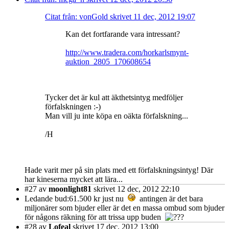
Citat från: vonGold skrivet 11 dec, 2012 19:07
Kan det fortfarande vara intressant?
http://www.tradera.com/horkarlsmynt-
auktion_2805_170608654
Tycker det är kul att äkthetsintyg medföljer
förfalskningen :-)
Man vill ju inte köpa en oäkta förfalskning...
/H
Hade varit mer på sin plats med ett förfalskningsintyg! Där
har kineserna mycket att lära...
#27
av
moonlight81
skrivet 12 dec, 2012 22:10
Ledande bud:61.500 kr just nu
antingen är det bara
miljonärer som bjuder eller är det en massa ombud som bjuder
för någons räkning för att trissa upp buden
#28
av
Lofeal
skrivet 17 dec, 2012 13:00