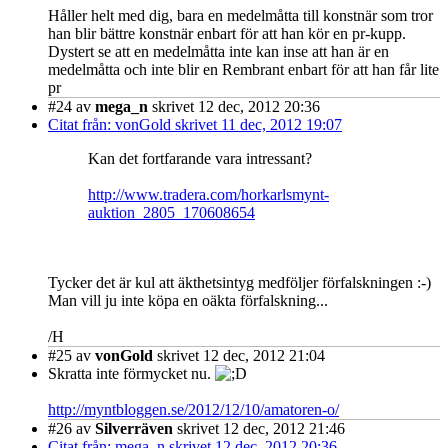
Håller helt med dig, bara en medelmåtta till konstnär som tror
han blir bättre konstnär enbart för att han kör en pr-kupp.
Dystert se att en medelmåtta inte kan inse att han är en
medelmåtta och inte blir en Rembrant enbart för att han får lite
pr
#24
av
mega_n
skrivet 12 dec, 2012 20:36
Citat från: vonGold skrivet 11 dec, 2012 19:07
Kan det fortfarande vara intressant?
http://www.tradera.com/horkarlsmynt-
auktion_2805_170608654
Tycker det är kul att äkthetsintyg medföljer förfalskningen :-)
Man vill ju inte köpa en oäkta förfalskning...
/H
#25
av
vonGold
skrivet 12 dec, 2012 21:04
Skratta inte förmycket nu.
http://myntbloggen.se/2012/12/10/amatoren-o/
#26
av
Silverräven
skrivet 12 dec, 2012 21:46
Citat från: mega_n skrivet 12 dec, 2012 20:36