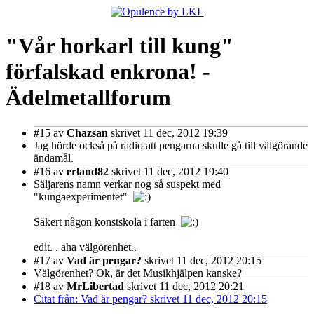
"Vår horkarl till kung"
förfalskad enkrona! -
Ädelmetallforum
#15
av
Chazsan
skrivet 11 dec, 2012 19:39
Jag hörde också på radio att pengarna skulle gå till välgörande
ändamål.
#16
av
erland82
skrivet 11 dec, 2012 19:40
Säljarens namn verkar nog så suspekt med
"kungaexperimentet"
Säkert någon konstskola i farten
edit. . aha välgörenhet..
#17
av
Vad är pengar?
skrivet 11 dec, 2012 20:15
Välgörenhet? Ok, är det Musikhjälpen kanske?
#18
av
MrLibertad
skrivet 11 dec, 2012 20:21
Citat från: Vad är pengar? skrivet 11 dec, 2012 20:15