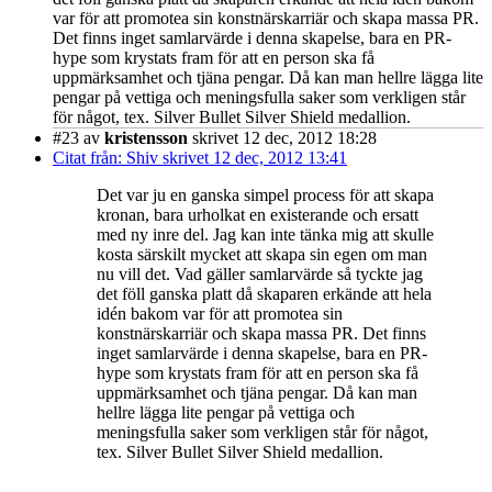
var för att promotea sin konstnärskarriär och skapa massa PR.
Det finns inget samlarvärde i denna skapelse, bara en PR-
hype som krystats fram för att en person ska få
uppmärksamhet och tjäna pengar. Då kan man hellre lägga lite
pengar på vettiga och meningsfulla saker som verkligen står
för något, tex. Silver Bullet Silver Shield medallion.
#23
av
kristensson
skrivet 12 dec, 2012 18:28
Citat från: Shiv skrivet 12 dec, 2012 13:41
Det var ju en ganska simpel process för att skapa
kronan, bara urholkat en existerande och ersatt
med ny inre del. Jag kan inte tänka mig att skulle
kosta särskilt mycket att skapa sin egen om man
nu vill det. Vad gäller samlarvärde så tyckte jag
det föll ganska platt då skaparen erkände att hela
idén bakom var för att promotea sin
konstnärskarriär och skapa massa PR. Det finns
inget samlarvärde i denna skapelse, bara en PR-
hype som krystats fram för att en person ska få
uppmärksamhet och tjäna pengar. Då kan man
hellre lägga lite pengar på vettiga och
meningsfulla saker som verkligen står för något,
tex. Silver Bullet Silver Shield medallion.