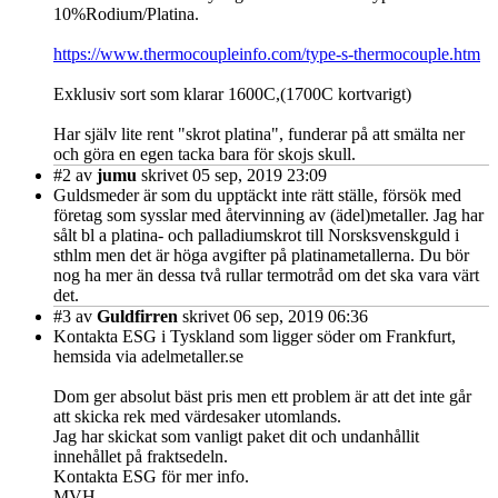
10%Rodium/Platina.
https://www.thermocoupleinfo.com/type-s-thermocouple.htm
Exklusiv sort som klarar 1600C,(1700C kortvarigt)
Har själv lite rent "skrot platina", funderar på att smälta ner
och göra en egen tacka bara för skojs skull.
#2
av
jumu
skrivet 05 sep, 2019 23:09
Guldsmeder är som du upptäckt inte rätt ställe, försök med
företag som sysslar med återvinning av (ädel)metaller. Jag har
sålt bl a platina- och palladiumskrot till Norsksvenskguld i
sthlm men det är höga avgifter på platinametallerna. Du bör
nog ha mer än dessa två rullar termotråd om det ska vara värt
det.
#3
av
Guldfirren
skrivet 06 sep, 2019 06:36
Kontakta ESG i Tyskland som ligger söder om Frankfurt,
hemsida via adelmetaller.se
Dom ger absolut bäst pris men ett problem är att det inte går
att skicka rek med värdesaker utomlands.
Jag har skickat som vanligt paket dit och undanhållit
innehållet på fraktsedeln.
Kontakta ESG för mer info.
MVH