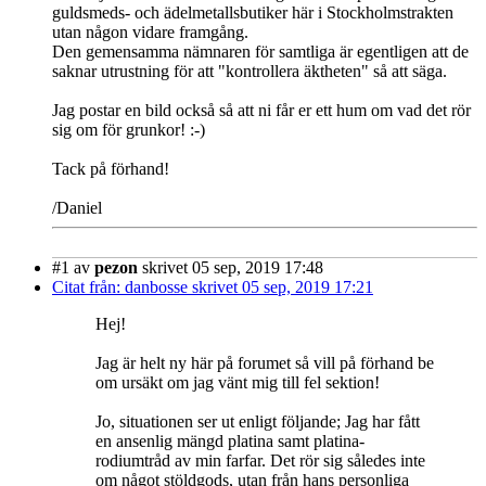
guldsmeds- och ädelmetallsbutiker här i Stockholmstrakten
utan någon vidare framgång.
Den gemensamma nämnaren för samtliga är egentligen att de
saknar utrustning för att "kontrollera äktheten" så att säga.
Jag postar en bild också så att ni får er ett hum om vad det rör
sig om för grunkor! :-)
Tack på förhand!
/Daniel
#1
av
pezon
skrivet 05 sep, 2019 17:48
Citat från: danbosse skrivet 05 sep, 2019 17:21
Hej!
Jag är helt ny här på forumet så vill på förhand be
om ursäkt om jag vänt mig till fel sektion!
Jo, situationen ser ut enligt följande; Jag har fått
en ansenlig mängd platina samt platina-
rodiumtråd av min farfar. Det rör sig således inte
om något stöldgods, utan från hans personliga