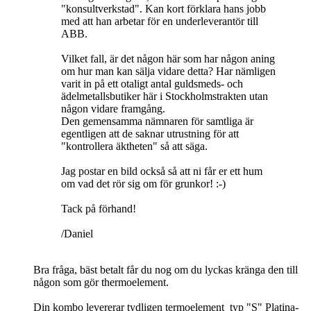
"konsultverkstad". Kan kort förklara hans jobb
med att han arbetar för en underleverantör till
ABB.
Vilket fall, är det någon här som har någon aning
om hur man kan sälja vidare detta? Har nämligen
varit in på ett otaligt antal guldsmeds- och
ädelmetallsbutiker här i Stockholmstrakten utan
någon vidare framgång.
Den gemensamma nämnaren för samtliga är
egentligen att de saknar utrustning för att
"kontrollera äktheten" så att säga.
Jag postar en bild också så att ni får er ett hum
om vad det rör sig om för grunkor! :-)
Tack på förhand!
/Daniel
Bra fråga, bäst betalt får du nog om du lyckas kränga den till
någon som gör thermoelement.
Din kombo levererar tydligen termoelement typ "S" Platina-