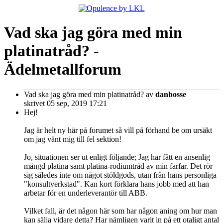
Vad ska jag göra med min
platinatråd? -
Ädelmetallforum
Vad ska jag göra med min platinatråd?
av
danbosse
skrivet 05 sep, 2019 17:21
Hej!
Jag är helt ny här på forumet så vill på förhand be om ursäkt
om jag vänt mig till fel sektion!
Jo, situationen ser ut enligt följande; Jag har fått en ansenlig
mängd platina samt platina-rodiumtråd av min farfar. Det rör
sig således inte om något stöldgods, utan från hans personliga
"konsultverkstad". Kan kort förklara hans jobb med att han
arbetar för en underleverantör till ABB.
Vilket fall, är det någon här som har någon aning om hur man
kan sälja vidare detta? Har nämligen varit in på ett otaligt antal