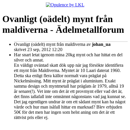
Ovanligt (oädelt) mynt från
maldiverna - Ädelmetallforum
Ovanligt (oädelt) mynt från maldiverna
av
johan_ua
skrivet 23 sep, 2012 12:20
Har snart letat igenom mina 20kg mynt och har hittat en del
silver och annat.
En väldigt oväntad skatt dök upp när jag försökte identifiera
ett mynt från Maldiverna. Myntet är 10 Laari daterat 1960.
Detta ska enligt flera källor normalt vara präglat på
Nickelmässing. Mitt mynt är präglat i aluminium. Exakt
samma design och myntmetall har präglats år 1979, alltså 19
år senare(!). Vet inte om det är ett provmynt eller vad det är,
det finns iallafall inte omnämnt någonstans vad jag kunnat se.
Det jag egentligen undrar är om ett sådant mynt kan ha något
värde och hur man isåfall hittar en marknad? Blev erbjuden
50€ för det men har ingen som helst aning om det är ett
rättvist pris eller ej.