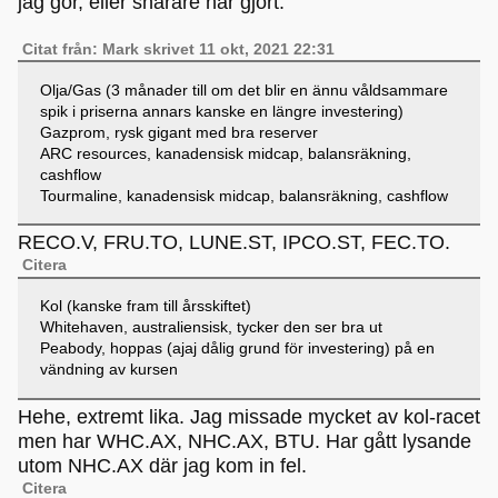
jag gör, eller snarare har gjort.
Citat från: Mark skrivet 11 okt, 2021 22:31
Olja/Gas (3 månader till om det blir en ännu våldsammare
spik i priserna annars kanske en längre investering)
Gazprom, rysk gigant med bra reserver
ARC resources, kanadensisk midcap, balansräkning,
cashflow
Tourmaline, kanadensisk midcap, balansräkning, cashflow
RECO.V, FRU.TO, LUNE.ST, IPCO.ST, FEC.TO.
Citera
Kol (kanske fram till årsskiftet)
Whitehaven, australiensisk, tycker den ser bra ut
Peabody, hoppas (ajaj dålig grund för investering) på en
vändning av kursen
Hehe, extremt lika. Jag missade mycket av kol-racet
men har WHC.AX, NHC.AX, BTU. Har gått lysande
utom NHC.AX där jag kom in fel.
Citera