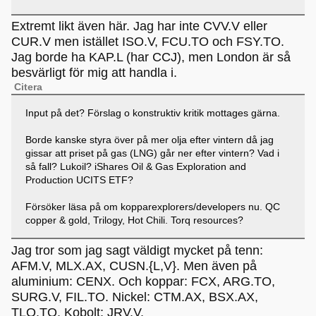
Extremt likt även här. Jag har inte CVV.V eller
CUR.V men istället ISO.V, FCU.TO och FSY.TO.
Jag borde ha KAP.L (har CCJ), men London är så
besvärligt för mig att handla i.
Citera
Input på det? Förslag o konstruktiv kritik mottages gärna.
Borde kanske styra över på mer olja efter vintern då jag
gissar att priset på gas (LNG) går ner efter vintern? Vad i
så fall? Lukoil? iShares Oil & Gas Exploration and
Production UCITS ETF?
Försöker läsa på om kopparexplorers/developers nu. QC
copper & gold, Trilogy, Hot Chili. Torq resources?
Jag tror som jag sagt väldigt mycket på tenn:
AFM.V, MLX.AX, CUSN.{L,V}. Men även på
aluminium: CENX. Och koppar: FCX, ARG.TO,
SURG.V, FIL.TO. Nickel: CTM.AX, BSX.AX,
TLO.TO. Kobolt: JRV.V.