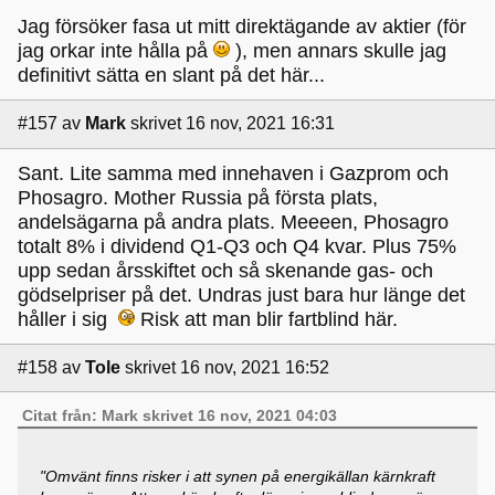
Jag försöker fasa ut mitt direktägande av aktier (för
jag orkar inte hålla på
), men annars skulle jag
definitivt sätta en slant på det här...
#157
av
Mark
skrivet 16 nov, 2021 16:31
Sant. Lite samma med innehaven i Gazprom och
Phosagro. Mother Russia på första plats,
andelsägarna på andra plats. Meeeen, Phosagro
totalt 8% i dividend Q1-Q3 och Q4 kvar. Plus 75%
upp sedan årsskiftet och så skenande gas- och
gödselpriser på det. Undras just bara hur länge det
håller i sig
Risk att man blir fartblind här.
#158
av
Tole
skrivet 16 nov, 2021 16:52
Citat från: Mark skrivet 16 nov, 2021 04:03
"Omvänt finns risker i att synen på energikällan kärnkraft