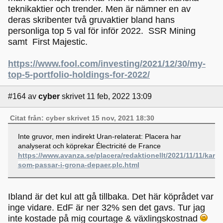
teknikaktier och trender. Men är nämner en av
deras skribenter två gruvaktier bland hans
personliga top 5 val för inför 2022. SSR Mining
samt First Majestic.
https://www.fool.com/investing/2021/12/30/my-
top-5-portfolio-holdings-for-2022/
#164
av
cyber
skrivet 11 feb, 2022 13:09
Citat från: cyber skrivet 15 nov, 2021 18:30
Inte gruvor, men indirekt Uran-relaterat: Placera har
analyserat och köprekar Électricité de France
https://www.avanza.se/placera/redaktionellt/2021/11/11/karnk
som-passar-i-grona-depaer.plc.html
Ibland är det kul att gå tillbaka. Det här köprådet var
inge vidare. EdF är ner 32% sen det gavs. Tur jag
inte kostade på mig courtage & växlingskostnad