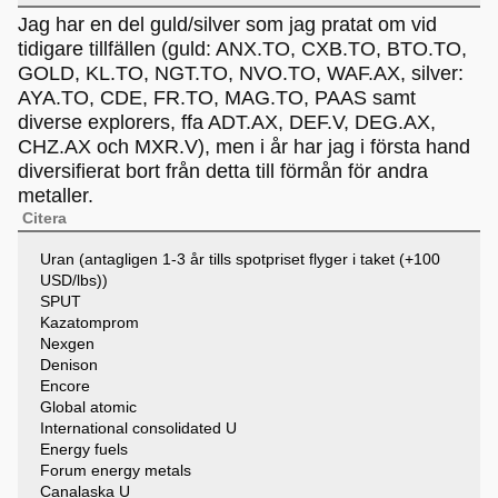
Jag har en del guld/silver som jag pratat om vid
tidigare tillfällen (guld: ANX.TO, CXB.TO, BTO.TO,
GOLD, KL.TO, NGT.TO, NVO.TO, WAF.AX, silver:
AYA.TO, CDE, FR.TO, MAG.TO, PAAS samt
diverse explorers, ffa ADT.AX, DEF.V, DEG.AX,
CHZ.AX och MXR.V), men i år har jag i första hand
diversifierat bort från detta till förmån för andra
metaller.
Citera
Uran (antagligen 1-3 år tills spotpriset flyger i taket (+100
USD/lbs))
SPUT
Kazatomprom
Nexgen
Denison
Encore
Global atomic
International consolidated U
Energy fuels
Forum energy metals
Canalaska U