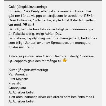
Guld (långtidsinvestering)
Equinox, Ross Beaty sitter vid spakarna och kursen har
gått ner i år delvis pga en strejk som är utredd nu. PE=4.
Gran Colombia, Sydamerika, köpte Gold X där R Friedland
var med. PE ca 3
Barrick, har inte handlats såhär billigt på måååååååånga
år. Faktiskt aldrig, enligt Adrian Day.
Sandstorm, royaltybolag med bra management, bedömdes
som billig i Januari av en av Sprotts account managers.
Kostar mindre nu.
+ diverse juniorer som Osino, Orezone, Liberty, Snowline,
QC copper& gold och för många till
Silver (långtidsinvestering)
Pan American
First Majestic
Fresnillo
Guanajuato
AuAg silver bullet
+ ett antal nanocap silver exploreres som inte finns med i
AuAg silver bullet