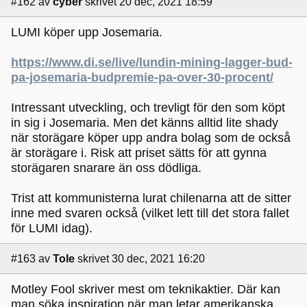
#162
av
cyber
skrivet 20 dec, 2021 18:59
LUMI köper upp Josemaria.
https://www.di.se/live/lundin-mining-lagger-bud-
pa-josemaria-budpremie-pa-over-30-procent/
Intressant utveckling, och trevligt för den som köpt
in sig i Josemaria. Men det känns alltid lite shady
när storägare köper upp andra bolag som de också
är storägare i. Risk att priset sätts för att gynna
storägaren snarare än oss dödliga.
Trist att kommunisterna lurat chilenarna att de sitter
inne med svaren också (vilket lett till det stora fallet
för LUMI idag).
#163
av
Tole
skrivet 30 dec, 2021 16:20
Motley Fool skriver mest om teknikaktier. Där kan
man söka inspiration när man letar amerikanska