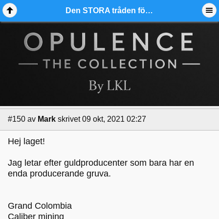
Den STORA tråden för aktier i gruvbranschen - Ädelmetallforum
#150
av
Mark
skrivet 09 okt, 2021 02:27
Hej laget!
Jag letar efter guldproducenter som bara har en
enda producerande gruva.
Grand Colombia
Caliber mining