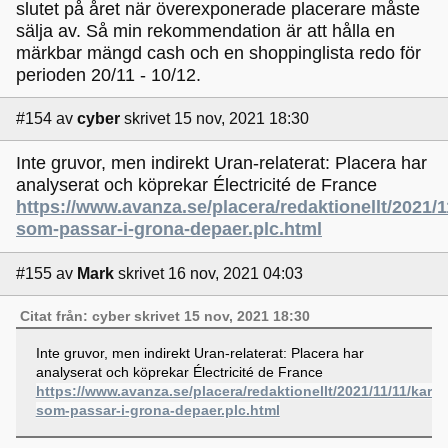
slutet på året när överexponerade placerare måste
sälja av. Så min rekommendation är att hålla en
märkbar mängd cash och en shoppinglista redo för
perioden 20/11 - 10/12.
#154
av
cyber
skrivet 15 nov, 2021 18:30
Inte gruvor, men indirekt Uran-relaterat: Placera har
analyserat och köprekar Électricité de France
https://www.avanza.se/placera/redaktionellt/2021/1
som-passar-i-grona-depaer.plc.html
#155
av
Mark
skrivet 16 nov, 2021 04:03
Citat från: cyber skrivet 15 nov, 2021 18:30
Inte gruvor, men indirekt Uran-relaterat: Placera har
analyserat och köprekar Électricité de France
https://www.avanza.se/placera/redaktionellt/2021/11/11/karnk
som-passar-i-grona-depaer.plc.html