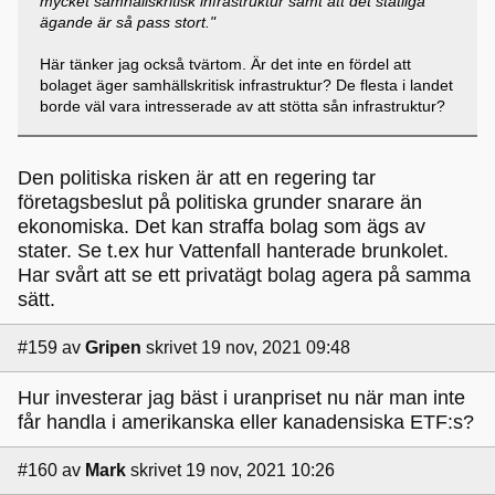
mycket samhällskritisk infrastruktur samt att det statliga
ägande är så pass stort."
Här tänker jag också tvärtom. Är det inte en fördel att
bolaget äger samhällskritisk infrastruktur? De flesta i landet
borde väl vara intresserade av att stötta sån infrastruktur?
Den politiska risken är att en regering tar
företagsbeslut på politiska grunder snarare än
ekonomiska. Det kan straffa bolag som ägs av
stater. Se t.ex hur Vattenfall hanterade brunkolet.
Har svårt att se ett privatägt bolag agera på samma
sätt.
#159
av
Gripen
skrivet 19 nov, 2021 09:48
Hur investerar jag bäst i uranpriset nu när man inte
får handla i amerikanska eller kanadensiska ETF:s?
#160
av
Mark
skrivet 19 nov, 2021 10:26