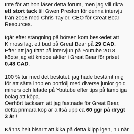
Inte för att hon läser detta forum, men jag vill rikta
ett stort tack
till Gwen Preston för denna intervju
från 2018 med Chris Taylor, CEO för Great Bear
Resources.
Igår efter stängning på börsen kom beskedet att
Kinross lagt ett bud på Great Bear på
29 CAD
.
Efter att jag tittat på intervjun på Youtube 2018,
köpte jag ett knippe aktier i Great Bear för priset
0.48 CAD
.
100 % tur med det beslutet, jag hade bestämt mig
för att sätta ihop en portfölj med diverse junior gold
miners och letade på Youtube efter tips på lämpliga
bolag att köpa.
Oerhört tacksam att jag fastnade för Great Bear,
detta primära köp är alltså upp ca
60 ggr på drygt
3 år
!
Känns helt bisarrt att kika på detta klipp igen, nu när