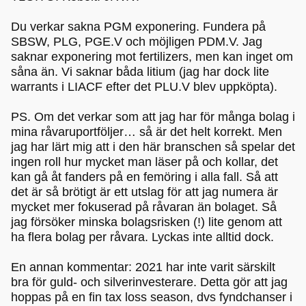
Du verkar sakna PGM exponering. Fundera på
SBSW, PLG, PGE.V och möjligen PDM.V. Jag
saknar exponering mot fertilizers, men kan inget om
såna än. Vi saknar båda litium (jag har dock lite
warrants i LIACF efter det PLU.V blev uppköpta).
PS. Om det verkar som att jag har för många bolag i
mina råvaruportföljer… så är det helt korrekt. Men
jag har lärt mig att i den här branschen så spelar det
ingen roll hur mycket man läser på och kollar, det
kan gå åt fanders på en femöring i alla fall. Så att
det är så brötigt är ett utslag för att jag numera är
mycket mer fokuserad på råvaran än bolaget. Så
jag försöker minska bolagsrisken (!) lite genom att
ha flera bolag per råvara. Lyckas inte alltid dock.
En annan kommentar: 2021 har inte varit särskilt
bra för guld- och silverinvesterare. Detta gör att jag
hoppas på en fin tax loss season, dvs fyndchanser i