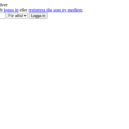
ilver
och
logga in
eller
registrera dig som ny medlem
.