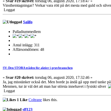
«
Svar #19 skrivet:
torsdag 06, augusti 2020, 17:18:47 »
Vinsthemtagningar? Verkar vara rött på det mesta med guld och silver..
Loggat
Saiifo
Palladiummedlem
Antal inlägg: 311
Affärsomdömen: 48
SV: Den STORA tråden för aktier i gruvbranschen
«
Svar #20 skrivet:
torsdag 06, augusti 2020, 17:32:46 »
Ja, jag misstänker också det. Men borde ju ändå gå upp med tanke på 
Menmen, tur är väl det att man har största innehavet i fysiskt silver
Loggat
1 Like
Coltrane
likes this.
sff123