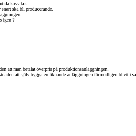
amtida kassako.
 snart ska bli producerande.
nläggningen.
s igen ?
en att man betalat överpris på produktionsanläggningen.
 kostnaden att själv bygga en liknande anläggningen förmodligen blivit i