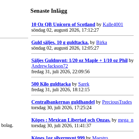
Senaste Inlägg
10 Oz QB Unicorn of Scotland
by
Kalle4001
söndag 02, augusti 2026, 17:12:27
Guld säljes. 10 g guldtacka.
by
Birka
söndag 02, augusti 2026, 12:05:27
Säljes Guldmynt: 1/20 oz Maple + 1/10 oz Phil
by
AndrewJackson72
fredag 31, juli 2026, 22:09:56
500 Kilo guldtacka
by
Sarek
fredag 31, juli 2026, 18:12:15
Centralbankernas guldhandel
by
PreciousTrades
torsdag 30, juli 2026, 17:25:24
Köpes : Mexican Libertad och Onzas.
by
mega_n
 bolag.
torsdag 30, juli 2026, 11:41:37
Köpes 1oz silvermynt 999
by
Maestro