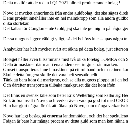
Detta medför att de redan i Q1 2021 blir ett producerande bolag !
Novo är mycket annorlunda från andra guldbolag, det ska sägas direk
Deras projekt innehåller inte en hel malmkropp som alla andra guldbo
olika storlekar.
Det kallas för Conglomerate Gold, jag ska inte ge mig in på några geo
Dessa nuggets ligger väldigt ytligt, så det behövs inte skapas några tra
Analytiker har haft mycket svårt att räkna på detta bolag, just efterso
Bolaget håller även tillsammans med två olika företag TOMRA och Stei
Detta är maskiner där man i ena änden öser in grus från marken.
Gruset transporteras inne i maskinen på ett rullband och maskinen kan 
Skulle detta fungera skulle det vara helt sensationellt.
Tänk att bara köra dit markgrus, och se alla nuggets ploppa ut i en beh
Och därefter transportera tillbaka markgruset där det kom ifrån.
Det finns en svensk kille som heter Erik Wetterling som kallar sig 
Erik är bra insatt i Novo, och verkar även vara på god fot med CEO
Han har gjort några försök att räkna på Novo, som många verkar tycka
Novo har lagt beslag på
enorma
landområden, och det har spekulerats
Frågan är bara hur många procent av detta guld som man kan räkna m