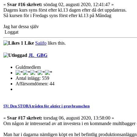
«
Svar #16 skrivet:
söndag 02, augusti 2020, 12:41:47 »
Dagens kurs syns först efter kl.13 dagen efter då det uppdateras.
Så kursen för i Fredags syns först efter kl.13 på Måndag
Jag har dessa själv
Loggat
1 Like
Saiifo
likes this.
JL_GBG
Guldmedlem
Antal inlägg: 559
Affärsomdömen: 44
SV: Den STORA tråden för aktier i gruvbranschen
«
Svar #17 skrivet:
torsdag 06, augusti 2020, 13:58:00 »
Om någon är intresserad av att investera i en kommande multibagger (?
Man har i dagarna nämligen köpt en hel befintlig produktionsanläggni