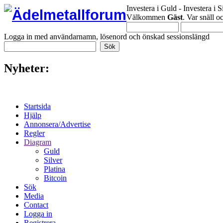
Investera i Guld - Investera i S
Välkommen
Gäst
. Var snäll 
Logga in med användarnamn, lösenord och önskad sessionslängd
Nyheter:
Startsida
Hjälp
Annonsera/Advertise
Regler
Diagram
Guld
Silver
Platina
Bitcoin
Sök
Media
Contact
Logga in
Registrera