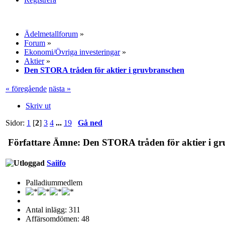
Ädelmetallforum
»
Forum
»
Ekonomi/Övriga investeringar
»
Aktier
»
Den STORA tråden för aktier i gruvbranschen
« föregående
nästa »
Skriv ut
Sidor:
1
[
2
]
3
4
...
19
Gå ned
Författare
Ämne: Den STORA tråden för aktier i gr
Saiifo
Palladiummedlem
Antal inlägg: 311
Affärsomdömen: 48