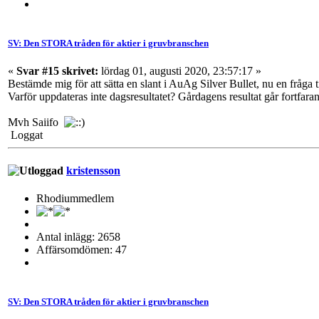
SV: Den STORA tråden för aktier i gruvbranschen
«
Svar #15 skrivet:
lördag 01, augusti 2020, 23:57:17 »
Bestämde mig för att sätta en slant i AuAg Silver Bullet, nu en fråga 
Varför uppdateras inte dagsresultatet? Gårdagens resultat går fortfaran
Mvh Saiifo
Loggat
kristensson
Rhodiummedlem
Antal inlägg: 2658
Affärsomdömen: 47
SV: Den STORA tråden för aktier i gruvbranschen