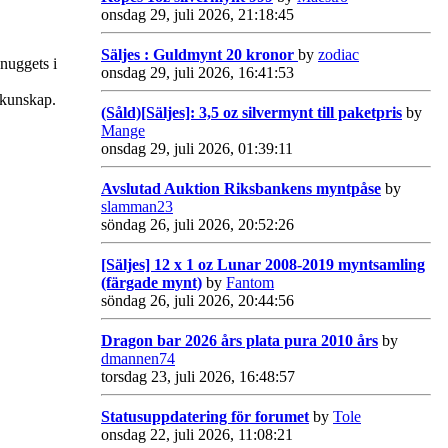
onsdag 29, juli 2026, 21:18:45
Säljes : Guldmynt 20 kronor
by
zodiac
nuggets i
onsdag 29, juli 2026, 16:41:53
 kunskap.
(Såld)[Säljes]: 3,5 oz silvermynt till paketpris
by
Mange
onsdag 29, juli 2026, 01:39:11
Avslutad Auktion Riksbankens myntpåse
by
slamman23
söndag 26, juli 2026, 20:52:26
[Säljes] 12 x 1 oz Lunar 2008-2019 myntsamling
(färgade mynt)
by
Fantom
söndag 26, juli 2026, 20:44:56
Dragon bar 2026 års plata pura 2010 års
by
dmannen74
torsdag 23, juli 2026, 16:48:57
Statusuppdatering för forumet
by
Tole
onsdag 22, juli 2026, 11:08:21