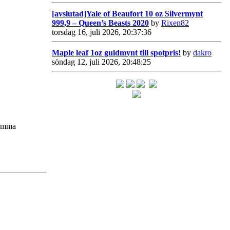
[avslutad]Yale of Beaufort 10 oz Silvermynt
999,9 – Queen’s Beasts 2020
by
Rixen82
torsdag 16, juli 2026, 20:37:36
Maple leaf 1oz guldmynt till spotpris!
by
dakro
söndag 12, juli 2026, 20:48:25
 samma