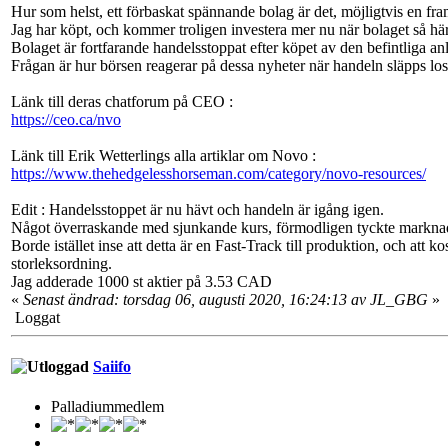
Hur som helst, ett förbaskat spännande bolag är det, möjligtvis en fr
Jag har köpt, och kommer troligen investera mer nu när bolaget så här
Bolaget är fortfarande handelsstoppat efter köpet av den befintliga a
Frågan är hur börsen reagerar på dessa nyheter när handeln släpps los
Länk till deras chatforum på CEO :
https://ceo.ca/nvo
Länk till Erik Wetterlings alla artiklar om Novo :
https://www.thehedgelesshorseman.com/category/novo-resources/
Edit : Handelsstoppet är nu hävt och handeln är igång igen.
Något överraskande med sjunkande kurs, förmodligen tyckte marknad
Borde istället inse att detta är en Fast-Track till produktion, och att
storleksordning.
Jag adderade 1000 st aktier på 3.53 CAD
«
Senast ändrad: torsdag 06, augusti 2020, 16:24:13 av JL_GBG
»
Loggat
Saiifo
Palladiummedlem