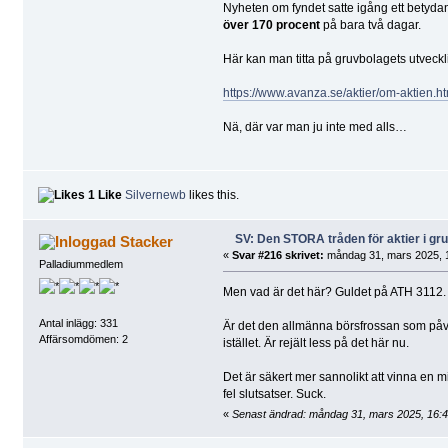
Nyheten om fyndet satte igång ett betyd
över 170 procent
på bara två dagar.
Här kan man titta på gruvbolagets utveckl
https://www.avanza.se/aktier/om-aktien.h
Nä, där var man ju inte med alls…
1 Like
Silvernewb
likes this.
SV: Den STORA tråden för aktier i g
Stacker
«
Svar #216 skrivet:
måndag 31, mars 2025, 1
Palladiummedlem
Men vad är det här? Guldet på ATH 3112. S
Antal inlägg: 331
Är det den allmänna börsfrossan som påve
Affärsomdömen: 2
istället. Är rejält less på det här nu.
Det är säkert mer sannolikt att vinna en mi
fel slutsatser. Suck.
«
Senast ändrad: måndag 31, mars 2025, 16:4