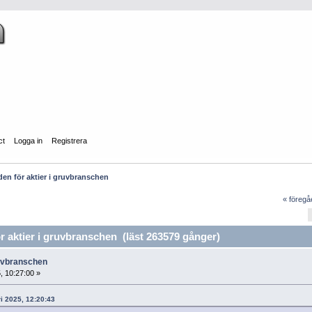
ct
Logga in
Registrera
n för aktier i gruvbranschen
« föreg
aktier i gruvbranschen (läst 263579 gånger)
ruvbranschen
, 10:27:00 »
i 2025, 12:20:43