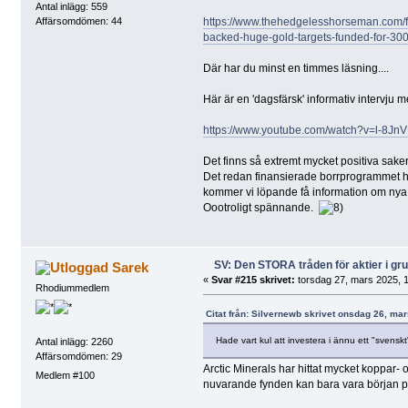
Antal inlägg: 559
https://www.thehedgelesshorseman.com/fir
Affärsomdömen: 44
backed-huge-gold-targets-funded-for-3000
Där har du minst en timmes läsning....
Här är en 'dagsfärsk' informativ intervju 
https://www.youtube.com/watch?v=l-8J
Det finns så extremt mycket positiva saker 
Det redan finansierade borrprogrammet ha
kommer vi löpande få information om nya b
Oootroligt spännande.
SV: Den STORA tråden för aktier i g
Sarek
«
Svar #215 skrivet:
torsdag 27, mars 2025, 1
Rhodiummedlem
Citat från: Silvernewb skrivet onsdag 26, ma
Hade vart kul att investera i ännu ett "svenskt
Antal inlägg: 2260
Affärsomdömen: 29
Arctic Minerals har hittat mycket koppar- 
Medlem #100
nuvarande fynden kan bara vara början p