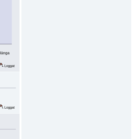
slänga
Loggat
Loggat