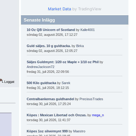
Market Data
by TradingView
Senaste Inlägg
10 Oz QB Unicorn of Scotland
by
Kalle4001
söndag 02, augusti 2026, 17:12:27
Guld säljes. 10 g guldtacka.
by
Birka
söndag 02, augusti 2026, 12:05:27
Säljes Guldmynt: 1/20 oz Maple + 1/10 oz Phil
by
AndrewJackson72
fredag 31, juli 2026, 22:09:56
Loggat
500 Kilo guldtacka
by
Sarek
fredag 31, juli 2026, 18:12:15
Centralbankernas guldhandel
by
PreciousTrades
torsdag 30, juli 2026, 17:25:24
Köpes : Mexican Libertad och Onzas.
by
mega_n
torsdag 30, juli 2026, 11:41:37
Köpes 1oz silvermynt 999
by
Maestro
onsdag 29, juli 2026, 21:18:45