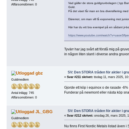
Vad gäller de stora guldgruvbolagen ( typ Barri
Affärsomdömen: 0
Gold.
På det viset får man en bra diversifiering med 
Däremot, om man vill få exponering mot junior
Här har du ett bra exempel på en sådant jr-bo
https://www.youtube.com/watch?v=uaoeSflye
Tyvärr har jag svårt att förstå mig på gruv
in någon liten slant i diverse andra gruvo
SV: Den STORA tråden för aktier i g
gbz
«
Svar #211 skrivet:
tisdag 11, mars 2025, 10
Guldmedlem
Gjorde ett köp i equinox o de rasade -6
Funderar på newmont eller nästa köp snar
Antal inlägg: 745
Affärsomdömen: 0
SV: Den STORA tråden för aktier i g
JL_GBG
«
Svar #212 skrivet:
onsdag 26, mars 2025, 1
Guldmedlem
Nu finns First Nordic Metals listad även i 