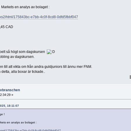
 Markets en analys av bolaget :
links2/html/175843bc-e7bb-4c0f-8cd8-0dfd5fbbf047
 1,45 CAD
ubbelt så högt som dagskursen
dubbling av dagskursen.
 till att vikta om från andra guldjuniors till ännu mer FNM.
 detta, alla boxar är tickade..
ruvbranschen
2:34:29 »
025, 18:11:07
ge !
kets en analys av bolaget :
s2/html/175843bc-e7bb-4c0f-8cd8-0dfd5fbbf047