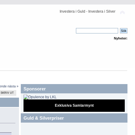
Investera i Guld - Investera i Silver
Nyheter:
ående
nästa »
Sponsorer
SKRIV UT
Exklusiva Samlarmynt
Guld & Silverpriser