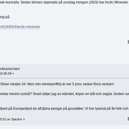
ande kursrally. Sedan börsen öppnade på onsdag morgon (26/3) har Arctic Minerals
ing på
tml/184054/arctic-minerals
ruvbranschen
6:36:29 »
ilver nästan 34. Men min minerportfölj är ner 5 proc sedan förra veckan!
rkar miners också? Snart säljer jag av eländet, köper en båt och seglar Jorden ru
ljard på Eurojackpot än att tjäna pengar på gruvaktier. Vi har lyssnat på fel folk och
5:01 av Stacker
»