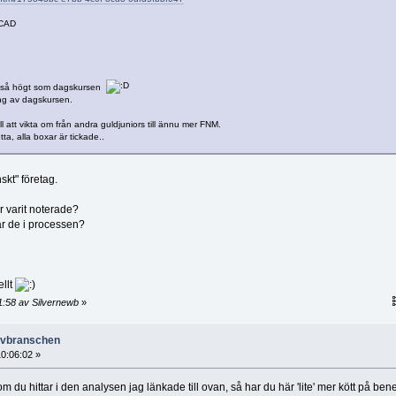
 CAD
lt så högt som dagskursen
ling av dagskursen.
l att vikta om från andra guldjuniors till ännu mer FNM.
ta, alla boxar är tickade..
skt" företag.
r varit noterade?
 är de i processen?
ellt
1:58 av Silvernewb
»
ruvbranschen
0:06:02 »
 du hittar i den analysen jag länkade till ovan, så har du här 'lite' mer kött på ben