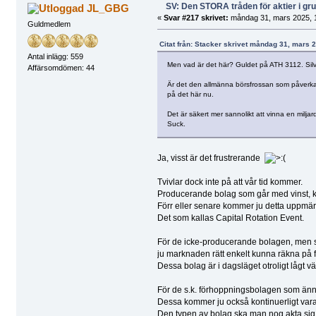
SV: Den STORA tråden för aktier i g
JL_GBG
«
Svar #217 skrivet:
måndag 31, mars 2025, 1
Guldmedlem
Citat från: Stacker skrivet måndag 31, mars 
Antal inlägg: 559
Men vad är det här? Guldet på ATH 3112. Silv
Affärsomdömen: 44
Är det den allmänna börsfrossan som påverkar m
på det här nu.
Det är säkert mer sannolikt att vinna en miljard
Suck.
Ja, visst är det frustrerande
Tvivlar dock inte på att vår tid kommer.
Producerande bolag som går med vinst, kom
Förr eller senare kommer ju detta uppmärks
Det som kallas Capital Rotation Event.
För de icke-producerande bolagen, men so
ju marknaden rätt enkelt kunna räkna på fr
Dessa bolag är i dagsläget otroligt lågt vä
För de s.k. förhoppningsbolagen som ännu i
Dessa kommer ju också kontinuerligt vara b
Den typen av bolag ska man nog akta sig 