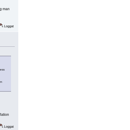
ag man
Loggat
less
r.
lation
Loggat