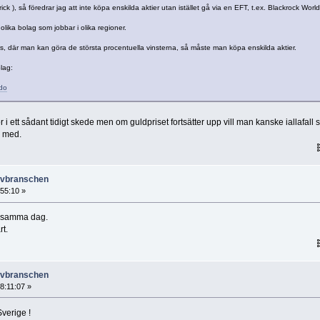
ck ), så föredrar jag att inte köpa enskilda aktier utan istället gå via en EFT, t.ex. Blackrock World
olika bolag som jobbar i olika regioner.
s, där man kan göra de största procentuella vinsterna, så måste man köpa enskilda aktier.
lag:
do
or i ett sådant tidigt skede men om guldpriset fortsätter upp vill man kanske iallafall 
r med.
ruvbranschen
:55:10 »
% samma dag.
t.
ruvbranschen
8:11:07 »
Sverige !