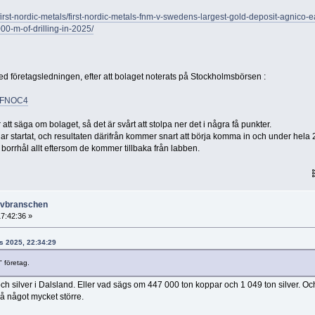
st-nordic-metals/first-nordic-metals-fnm-v-swedens-largest-gold-deposit-agnico-e
0-m-of-drilling-in-2025/
med företagsledningen, efter att bolaget noterats på Stockholmsbörsen :
nVFNOC4
att säga om bolaget, så det är svårt att stolpa ner det i några få punkter.
r startat, och resultaten därifrån kommer snart att börja komma in och under hela
orrhål allt eftersom de kommer tillbaka från labben.
ruvbranschen
7:42:36 »
rs 2025, 22:34:29
" företag.
och silver i Dalsland. Eller vad sägs om 447 000 ton koppar och 1 049 ton silver. Oc
å något mycket större.