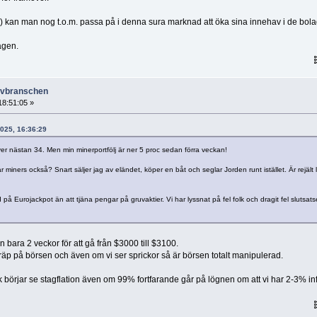
 ) kan man nog t.o.m. passa på i denna sura marknad att öka sina innehav i de bol
agen.
ruvbranschen
8:51:05 »
2025, 16:36:29
er nästan 34. Men min minerportfölj är ner 5 proc sedan förra veckan!
iners också? Snart säljer jag av eländet, köper en båt och seglar Jorden runt istället. Är rejält 
 på Eurojackpot än att tjäna pengar på gruvaktier. Vi har lyssnat på fel folk och dragit fel slutsatse
n bara 2 veckor för att gå från $3000 till $3100.
räp på börsen och även om vi ser sprickor så är börsen totalt manipulerad.
lk börjar se stagflation även om 99% fortfarande går på lögnen om att vi har 2-3% inf