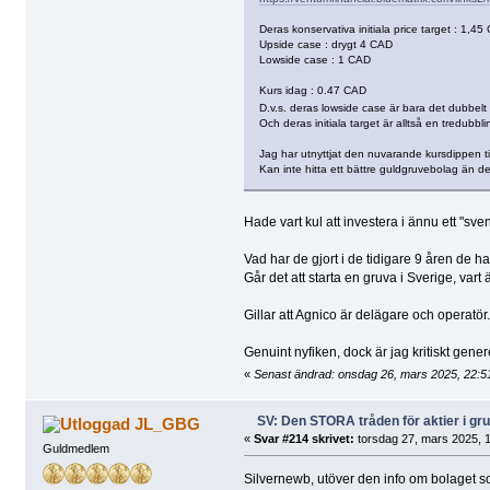
Deras konservativa initiala price target : 1,45
Upside case : drygt 4 CAD
Lowside case : 1 CAD
Kurs idag : 0.47 CAD
D.v.s. deras lowside case är bara det dubbe
Och deras initiala target är alltså en tredubb
Jag har utnyttjat den nuvarande kursdippen til
Kan inte hitta ett bättre guldgruvebolag än det
Hade vart kul att investera i ännu ett "sven
Vad har de gjort i de tidigare 9 åren de ha
Går det att starta en gruva i Sverige, vart
Gillar att Agnico är delägare och operatör.
Genuint nyfiken, dock är jag kritiskt gener
«
Senast ändrad: onsdag 26, mars 2025, 22:5
SV: Den STORA tråden för aktier i g
JL_GBG
«
Svar #214 skrivet:
torsdag 27, mars 2025, 1
Guldmedlem
Silvernewb, utöver den info om bolaget som