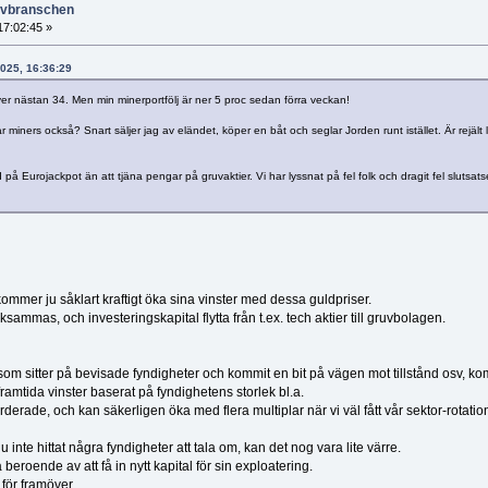
ruvbranschen
7:02:45 »
2025, 16:36:29
er nästan 34. Men min minerportfölj är ner 5 proc sedan förra veckan!
iners också? Snart säljer jag av eländet, köper en båt och seglar Jorden runt istället. Är rejält 
 på Eurojackpot än att tjäna pengar på gruvaktier. Vi har lyssnat på fel folk och dragit fel slutsatse
mer ju såklart kraftigt öka sina vinster med dessa guldpriser.
ammas, och investeringskapital flytta från t.ex. tech aktier till gruvbolagen.
m sitter på bevisade fyndigheter och kommit en bit på vägen mot tillstånd osv, k
amtida vinster baserat på fyndighetens storlek bl.a.
rderade, och kan säkerligen öka med flera multiplar när vi väl fått vår sektor-rotatio
nte hittat några fyndigheter att tala om, kan det nog vara lite värre.
eroende av att få in nytt kapital för sin exploatering.
för framöver.