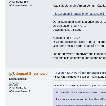
Antal inlägg: 559
Idag släppte analysfirman Ventum Capital
Affärsomdömen: 44
https://ventumfinancial.bluematrix.com/
Deras konservativa initiala price target :
Upside case : drygt 4 CAD
Lowside case : 1 CAD
Kurs idag : 0.47 CAD
D.v.s. deras lowside case är bara det d
Och deras initiala target är alltså en tre
Jag har utnyttjat den nuvarande kursdippen
Kan inte hitta ett bättre guldgruvebolag än
SV: Den STORA tråden för aktier i g
Silvernewb
«
Svar #213 skrivet:
onsdag 26, mars 2025, 2
Kopparmedlem
Citat från: JL_GBG skrivet onsdag 26, mars 2
Antal inlägg: 62
Affärsomdömen: 1
Nu finns First Nordic Metals listad även i Sveri
Idag släppte analysfirman Ventum Capital Mar
https://ventumfinancial.bluematrix.com/link