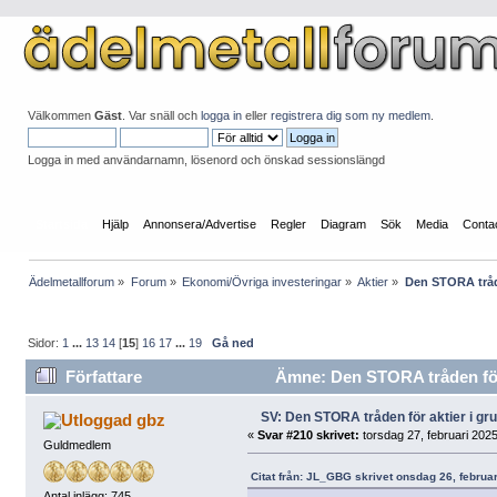
Välkommen
Gäst
. Var snäll och
logga in
eller
registrera dig som ny medlem
.
Logga in med användarnamn, lösenord och önskad sessionslängd
Startsida
Hjälp
Annonsera/Advertise
Regler
Diagram
Sök
Media
Conta
Ädelmetallforum
»
Forum
»
Ekonomi/Övriga investeringar
»
Aktier
»
Den STORA tråde
Sidor:
1
...
13
14
[
15
]
16
17
...
19
Gå ned
Författare
Ämne: Den STORA tråden för 
SV: Den STORA tråden för aktier i g
gbz
«
Svar #210 skrivet:
torsdag 27, februari 2025
Guldmedlem
Citat från: JL_GBG skrivet onsdag 26, februar
Antal inlägg: 745