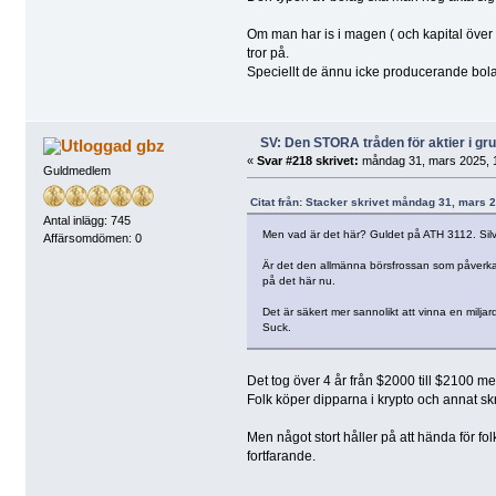
Om man har is i magen ( och kapital över
tror på.
Speciellt de ännu icke producerande bol
SV: Den STORA tråden för aktier i g
gbz
«
Svar #218 skrivet:
måndag 31, mars 2025, 1
Guldmedlem
Citat från: Stacker skrivet måndag 31, mars 
Antal inlägg: 745
Men vad är det här? Guldet på ATH 3112. Silv
Affärsomdömen: 0
Är det den allmänna börsfrossan som påverkar m
på det här nu.
Det är säkert mer sannolikt att vinna en miljard
Suck.
Det tog över 4 år från $2000 till $2100 me
Folk köper dipparna i krypto och annat sk
Men något stort håller på att hända för fo
fortfarande.