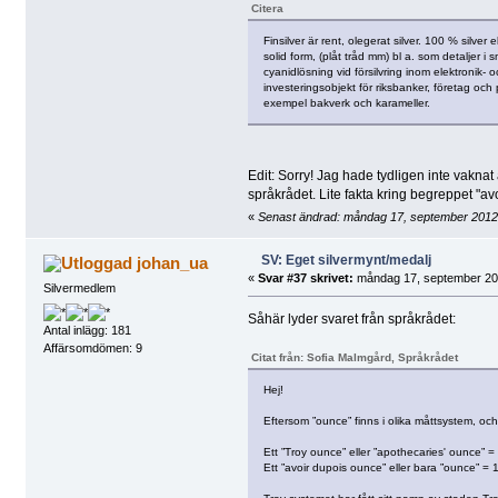
Citera
Finsilver är rent, olegerat silver. 100 % silver
solid form, (plåt tråd mm) bl a. som detaljer i 
cyanidlösning vid försilvring inom elektronik-
investeringsobjekt för riksbanker, företag och 
exempel bakverk och karameller.
Edit: Sorry! Jag hade tydligen inte vaknat
språkrådet. Lite fakta kring begreppet "av
«
Senast ändrad: måndag 17, september 2012
SV: Eget silvermynt/medalj
johan_ua
«
Svar #37 skrivet:
måndag 17, september 201
Silvermedlem
Såhär lyder svaret från språkrådet:
Antal inlägg: 181
Affärsomdömen: 9
Citat från: Sofia Malmgård, Språkrådet
Hej!
Eftersom ”ounce” finns i olika måttsystem, och
Ett ”Troy ounce” eller ”apothecaries' ounce” 
Ett ”avoir dupois ounce” eller bara ”ounce” = 