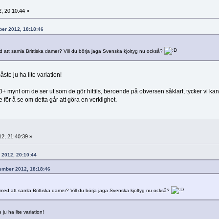
, 20:10:44 »
ber 2012, 18:18:46
med att samla Brittiska damer? Vill du börja jaga Svenska kjoltyg nu också?
te ju ha lite variation!
20+ mynt om de ser ut som de gör hittils, beroende på obversen såklart, tycker vi kan
ör å se om detta går att göra en verklighet.
2, 21:40:39 »
r 2012, 20:10:44
tember 2012, 18:18:46
ra med att samla Brittiska damer? Vill du börja jaga Svenska kjoltyg nu också?
u ha lite variation!