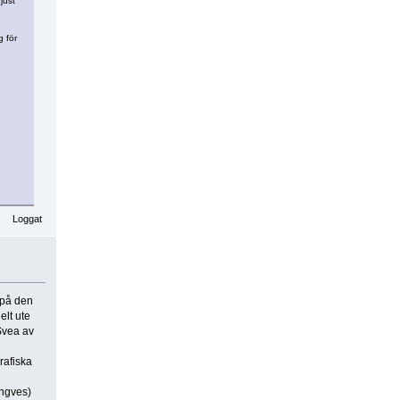
just
g för
Loggat
 på den
elt ute
 Svea av
rafiska
Ingves)