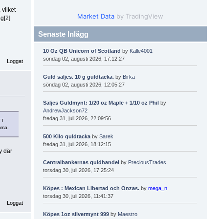
 vilket
Market Data
by TradingView
g[2]
Senaste Inlägg
10 Oz QB Unicorn of Scotland
by
Kalle4001
söndag 02, augusti 2026, 17:12:27
Loggat
Guld säljes. 10 g guldtacka.
by
Birka
söndag 02, augusti 2026, 12:05:27
Säljes Guldmynt: 1/20 oz Maple + 1/10 oz Phil
by
AndrewJackson72
fredag 31, juli 2026, 22:09:56
TT
mma.
500 Kilo guldtacka
by
Sarek
fredag 31, juli 2026, 18:12:15
y där
Centralbankernas guldhandel
by
PreciousTrades
torsdag 30, juli 2026, 17:25:24
Köpes : Mexican Libertad och Onzas.
by
mega_n
torsdag 30, juli 2026, 11:41:37
Loggat
Köpes 1oz silvermynt 999
by
Maestro