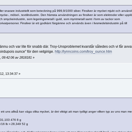
 eller snarare industriellt som beteckning på 999,9/1000 silver. Finsilver är mycket mjukt och används
smycke-, möbel-, textilindustrin. Den främsta användningen av finsilver är som elektroder eller upplö
 och smyckeindustrin, som legeringsmetall i guld, som myntmetall samt i form av tackor som
privatpersoner. Finsilver är ett godkänt färgämne och används även i livsmedelsindustrin på till
 ännu och var lite för snabb där. Troy-Unsproblemet kvarstår således och vi får avva
oirdupois ounce" för den vetgirige.
http://lynncoins.com/troy_ounce.htm
, 09:42:06 av 2818181
»
2, 13:34:37 »
 ett uns alltså kan väga olika mycket, är det viktigt att man tydligt anger vilken typ av uns man me
= 31,103 476 8 g
1/16 lb ≈ 28,349 52 g