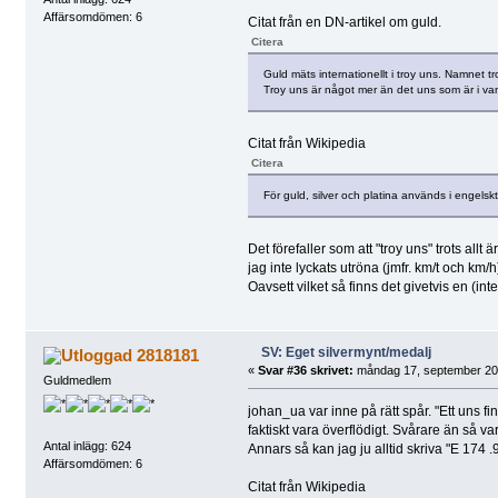
Affärsomdömen: 6
Citat från en DN-artikel om guld.
Citera
Guld mäts internationellt i troy uns. Namnet 
Troy uns är något mer än det uns som är i vanl
Citat från Wikipedia
Citera
För guld, silver och platina används i engel
Det förefaller som att "troy uns" trots al
jag inte lyckats utröna (jmfr. km/t och km/h
Oavsett vilket så finns det givetvis en (in
SV: Eget silvermynt/medalj
2818181
«
Svar #36 skrivet:
måndag 17, september 201
Guldmedlem
johan_ua var inne på rätt spår. "Ett uns fi
faktiskt vara överflödigt. Svårare än så va
Antal inlägg: 624
Annars så kan jag ju alltid skriva "E 174 .9
Affärsomdömen: 6
Citat från Wikipedia