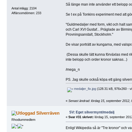
Så länge man inte använder ett belopp och
Antal inlägg: 2104
Affärsomdömen: 233
Se t ex på Tonkins experiment med att gö
"Guldmedaljer med form, vikt och halt s
och Carl XVI Gustaf... Präglade av Birmi
Provningsanstalt, Stockholm."
De visar porträtt av kungarna, med valsp
(Dessa skulle lätt kunna förväxlas med r
inte belopp och order kronor saknas...)
/mega_n
PS. Jag skulle också köpa ett gäng silverm
medaljer_fix.jpg
(128.31 kB, 976x260 - vi
«
Senast ändrad: lördag 15, september 2012,
SV: Eget silvermynt/medalj
Silverräven
«
Svar #31 skrivet:
lördag 15, september 2012
Rhodiummedlem
Enligt Wikipedia så är "Tre kronor" och va