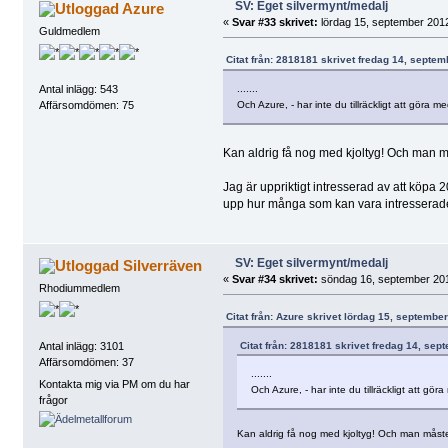
SV: Eget silvermynt/medalj
Azure
«
Svar #33 skrivet:
lördag 15, september 2012
Guldmedlem
Citat från: 2818181 skrivet fredag 14, septem
.......
Antal inlägg: 543
Och Azure, - har inte du tillräckligt att göra 
Affärsomdömen: 75
Kan aldrig få nog med kjoltyg! Och man mås
Jag är uppriktigt intresserad av att köpa 
upp hur många som kan vara intresserade f
SV: Eget silvermynt/medalj
Silverräven
«
Svar #34 skrivet:
söndag 16, september 201
Rhodiummedlem
Citat från: Azure skrivet lördag 15, septembe
Citat från: 2818181 skrivet fredag 14, sep
Antal inlägg: 3101
Affärsomdömen: 37
.......
Kontakta mig via PM om du har
Och Azure, - har inte du tillräckligt att gö
frågor
Kan aldrig få nog med kjoltyg! Och man måste j