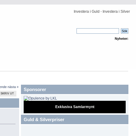
Investera i Guld - Investera i Silver
Nyheter:
ående
nästa »
Sponsorer
SKRIV UT
Exklusiva Samlarmynt
Guld & Silverpriser