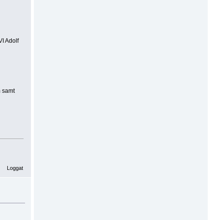
I Adolf
m samt
Loggat