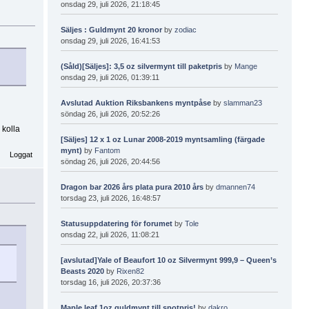
onsdag 29, juli 2026, 21:18:45
Säljes : Guldmynt 20 kronor
by
zodiac
onsdag 29, juli 2026, 16:41:53
(Såld)[Säljes]: 3,5 oz silvermynt till paketpris
by
Mange
onsdag 29, juli 2026, 01:39:11
Avslutad Auktion Riksbankens myntpåse
by
slamman23
söndag 26, juli 2026, 20:52:26
 kolla
[Säljes] 12 x 1 oz Lunar 2008-2019 myntsamling (färgade
mynt)
by
Fantom
Loggat
söndag 26, juli 2026, 20:44:56
Dragon bar 2026 års plata pura 2010 års
by
dmannen74
torsdag 23, juli 2026, 16:48:57
Statusuppdatering för forumet
by
Tole
onsdag 22, juli 2026, 11:08:21
[avslutad]Yale of Beaufort 10 oz Silvermynt 999,9 – Queen’s
Beasts 2020
by
Rixen82
torsdag 16, juli 2026, 20:37:36
Maple leaf 1oz guldmynt till spotpris!
by
dakro