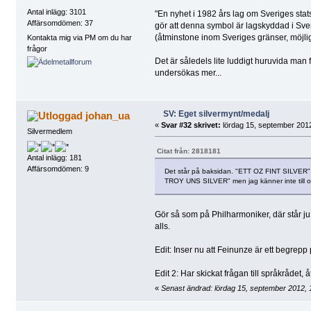
Antal inlägg: 3101
"En nyhet i 1982 års lag om Sveriges statsv
Affärsomdömen: 37
gör att denna symbol är lagskyddad i Sver
(åtminstone inom Sveriges gränser, möjligtv
Kontakta mig via PM om du har
frågor
Det är såledels lite luddigt huruvida man 
undersökas mer...
SV: Eget silvermynt/medalj
johan_ua
«
Svar #32 skrivet:
lördag 15, september 2012
Silvermedlem
Citat från: 2818181
Antal inlägg: 181
Affärsomdömen: 9
Det står på baksidan. "ETT OZ FINT SILVER" o
TROY UNS SILVER" men jag känner inte till om 
Gör så som på Philharmoniker, där står ju 1 
alls.
Edit: Inser nu att Feinunze är ett begrepp
Edit 2: Har skickat frågan till språkrådet
«
Senast ändrad: lördag 15, september 2012, 