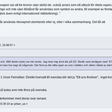
apen var att tre kronor utan sköld etc. också anses som ett uttryck för rikets vapen,
ige och inte utan tillstånd får användas som symbol av andra, till exempel av företa
is även enligt internationell rättstolkning). "
får använda riksvapnet utomlands eller ej, eller i vilka sammanhang. Det tål att
, 15:08:57 »
ch .999 direkt under var min tanke. Jag retar mig dock lite på OZ. Skulle vara trevligare med "E
man har sagt så någonsin. Det finns ju lite olika typer av uns i världen och vikten måste ju stä
Unze Feinsilber. Direlkt översatt till svenska blir det ju "Ett uns finsilver", inget tro
 på tyska som inte finns på svenska.
, återkommer med deras svar senare.
15:30:10 av johan_ua
»