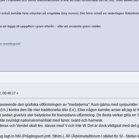
es i Frankrike och därför rekommenderar vi inte att man försvenskar det till ”troj”, utan skriver det 
r också behålla hela uttrycket på engelska (troy ounce). Det finns också en vedertagen förkortnin
t att lägga till uppgiften i gram efteråt – eller att använda gram i stället.
e-avoirdupois/
, 00:49:17 »
g avseende den grafiska utförmningen av "medaljerna". Kom gärna med synpunkter
.h.) kontra den lite mer traditionella dito (t.v.). Eller någon kanske anser att jag är h
r sedan givetvis stor betydelse för framsidans utformning. De flesta verkar gilla en
lite svulstigt nationalromantiskt med fanor, svärd och harnesk.
teras och Vendel skall tex. stavas med V och inte W. Det är dock viktigast med det g
g lagt in NN (Präglingsort jmfr. Sthlm.), ÄF (Ädelmetallforum i stället för SI - Stefan 