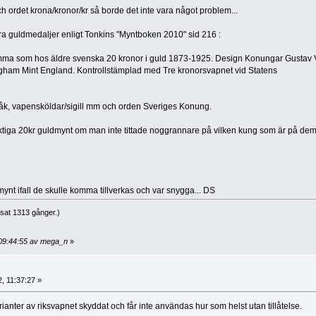
 ordet krona/kronor/kr så borde det inte vara något problem...
ra guldmedaljer enligt Tonkins "Myntboken 2010" sid 216 :
amma som hos äldre svenska 20 kronor i guld 1873-1925. Design Konungar Gustav V
ngham Mint England. Kontrollstämplad med Tre kronorsvapnet vid Statens
råk, vapensköldar/sigill mm och orden Sveriges Konung.
iktiga 20kr guldmynt om man inte tittade noggrannare på vilken kung som är på de
ynt ifall de skulle komma tillverkas och var snygga... DS
sat 1313 gånger.)
 09:44:55 av mega_n
»
, 11:37:27 »
rianter av riksvapnet skyddat och får inte användas hur som helst utan tillåtelse.