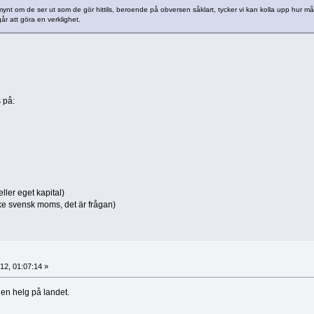
 mynt om de ser ut som de gör hittils, beroende på obversen såklart, tycker vi kan kolla upp hur m
r att göra en verklighet.
 på:
ller eget kapital)
ke svensk moms, det är frågan)
2, 01:07:14 »
 en helg på landet.