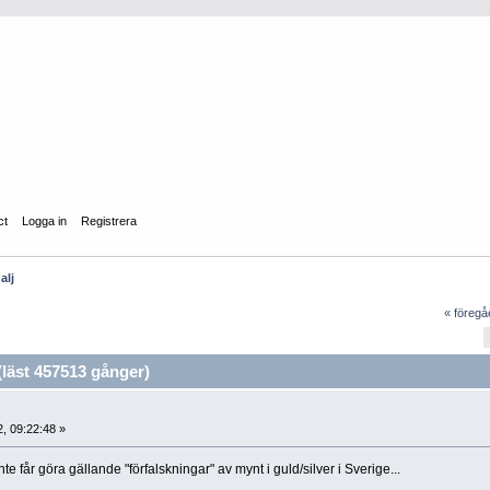
ct
Logga in
Registrera
alj
« föreg
läst 457513 gånger)
, 09:22:48 »
e får göra gällande "förfalskningar" av mynt i guld/silver i Sverige...