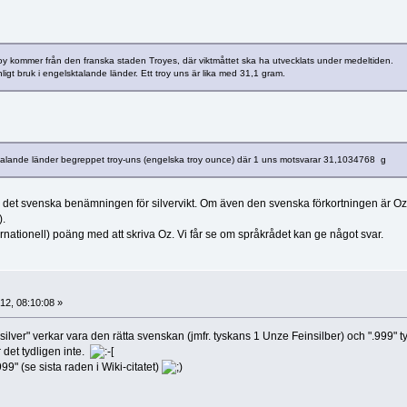
troy kommer från den franska staden Troyes, där viktmåttet ska ha utvecklats under medeltiden.
igt bruk i engelsktalande länder. Ett troy uns är lika med 31,1 gram.
sktalande länder begreppet troy-uns (engelska troy ounce) där 1 uns motsvarar 31,1034768 g
lt är det svenska benämningen för silvervikt. Om även den svenska förkortningen är Oz
).
ternationell) poäng med att skriva Oz. Vi får se om språkrådet kan ge något svar.
2, 08:10:08 »
nsilver" verkar vara den rätta svenskan (jmfr. tyskans 1 Unze Feinsilber) och ".999" t
r det tydligen inte.
99" (se sista raden i Wiki-citatet)