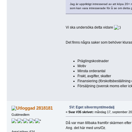
Jag är uppriktigt intresserad av att köpa 20+
som kan vara intresserade för å se om detta gå
Vi ska undersöka detta vidare
Det finns några saker som behöver kluras
Präglingskostnader
Motiv
Minsta orderantal
Frakt, avgifter, skatter
Finansiering (förskottsbeställning e
Försäljning (svensk moms eller ic
SV: Eget silvermynt/medalj
2818181
«
Svar #35 skrivet:
måndag 17, september 201
Guldmedlem
Då var man tillbaka framför skärmen efter
Ang. det här med uns/Oz.
Antal inlägg: 624