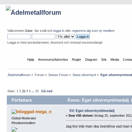
Välkommen
Gäst
. Var snäll och
logga in
eller
registrera dig som ny medlem
.
Logga in med användarnamn, lösenord och önskad sessionslängd
Startsida
Hjälp
Annonsera/Advertise
Regler
Diagram
Sök
Media
Conta
Ädelmetallforum
»
Forum
»
Sweas Forum
»
Swea silvermynt
»
Eget silvermynt/med
Sidor:
1
2
[
3
]
4
5
...
33
Gå ned
Författare
Ämne: Eget silvermynt/medalj (
SV: Eget silvermynt/medalj
mega_n
«
Svar #30 skrivet:
lördag 15, september 2012
Global Moderator
Rhodiummedlem
Jag tror inte man ska överdriva vad man int