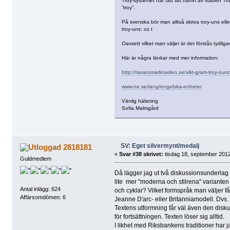
Troy-systemet har fått sitt namn av staden Troy
”troy”.
På svenska bör man alltså skriva troy-uns elle
troy-uns: oz t
Oavsett vilket man väljer är det förstås tydligas
Här är några länkar med mer information:
http://ravarumarknaden.se/vikt-gram-troy-ounc
www.ne.se/lang/engelska-enheter
Vänlig hälsning
Sofia Malmgård
SV: Eget silvermynt/medalj
2818181
«
Svar #38 skrivet:
tisdag 18, september 2012
Guldmedlem
Då lägger jag ut två diskussionsunderla
lite mer "moderna och stilrena" varianten (t
Antal inlägg: 624
och cyklar? Vilket formspråk man väljer få
Affärsomdömen: 6
Jeanne D'arc- eller Britanniamodell. Dvs. 
Textens utformning får väl även den disku
för fortsättningen. Texten löser sig alltid.
I likhet med Riksbankens traditioner har ja