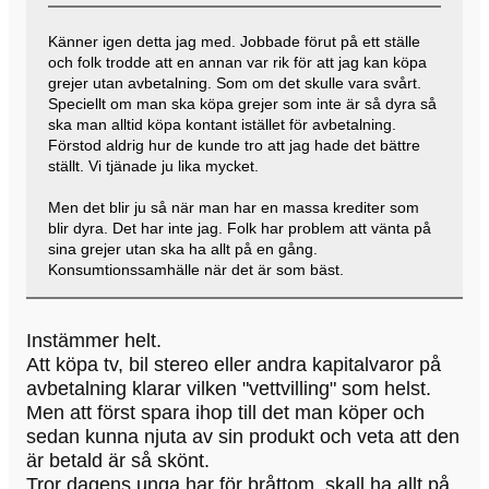
Känner igen detta jag med. Jobbade förut på ett ställe
och folk trodde att en annan var rik för att jag kan köpa
grejer utan avbetalning. Som om det skulle vara svårt.
Speciellt om man ska köpa grejer som inte är så dyra så
ska man alltid köpa kontant istället för avbetalning.
Förstod aldrig hur de kunde tro att jag hade det bättre
ställt. Vi tjänade ju lika mycket.
Men det blir ju så när man har en massa krediter som
blir dyra. Det har inte jag. Folk har problem att vänta på
sina grejer utan ska ha allt på en gång.
Konsumtionssamhälle när det är som bäst.
Instämmer helt.
Att köpa tv, bil stereo eller andra kapitalvaror på
avbetalning klarar vilken "vettvilling" som helst.
Men att först spara ihop till det man köper och
sedan kunna njuta av sin produkt och veta att den
är betald är så skönt.
Tror dagens unga har för bråttom, skall ha allt på