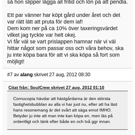
så hon slipper lägga all fritid och lön på att pendla.
Ett par vänner har köpt gård under året och det
var rätt lätt att pruta för dem iaf!
Dem kom ner på ca 10% över taxeringsvärdet
vilket jag tyckte var helt okej.
Vi får väl se vart prislappen hamnar när vi väl
hittar något som passar oss och våra behov, ska
ju inte köpa bara för att vi ska köpa så fort som
möjligt!
#7
av
alang
skrivet 27 aug, 2012 08:30
Citat från: SoulCrew skrivet 27 aug, 2012 01:10
Cornucopia hävdar att hästgårdarna är den största
fastighetsbubblan av alla vi har just nu, efter att ha läst
hans resonemang är det svårt att säga emot IMHO.
Betyder ju inte att man inte kan köpa en, men läs på
ordentligt och tänk efter både en och två ggr innan.