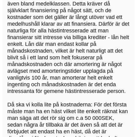
även bland medelklassen. Detta kräver då
självklart finansiering på något sätt, och de
kostnader som det gäller är långt utöver vad ett
medelhushåll klarar av att finansiera. Därför är det
naturliga för alla hästintresserade att man
finansierar sitt intresse via billiga krediter - lån helt
enkelt. Lån där man endast kollar på
månadskostnaden, vilket är helt naturligt att det
blivit så i ett land som helt fokuserar på
månadskostnaden och där amortering är något
avlägset med amorteringstider upplagda på
vanligtvis 100 år, man amorterar helt enkelt
ingenting och månadskostnaden är det enda
intressanta för gemene hästintresserade person.
Då ska vi kolla lite på kostnaderna: För det första
måste man ha en häst vilket lite enkelt räknat kan
man säga att det rör sig om c.a 50 000SEK,
sedan några år tillbaka är det även så att det är
förbjudet att endast ha en häst, då det är