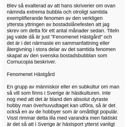
Blev så exalterad av att hans skriverier om ovan
nämnda extrema bubbla och otroligt samtida
exemplifierande fenomen av den verkligen
yttersta yttringen av bostadslånefesten att jag
skrev om detta för ett antal månader sedan. Titeln
jag valde då är just "Fenomenet Hästgård" och
det är i det närmaste en sammanfattning eller
återgivning i stora delar av det samtida fenomen
skapat av den svenska bostadsbubblan som
Cornucopia beskriver.
Fenomenet Hästgård
En grupp av människor eller en subkultur om man
så vill som finns i Sverige är hästkulturen. Inte
nog med att det är bland den absolut dyraste
hobby man överhuvudtaget kan utföra, så är det
också en av de hobbyer som är omåttligt populär.
Visst rimmar detta illa med varandra men faktiskt
är det så att i Sverige är hästsport ytterst vanligt