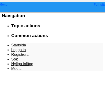
Menu
Full sit
Navigation
Topic actions
Common actions
Startsida
Logga in
Registrera
Sök
Nyliga inlägg
Media