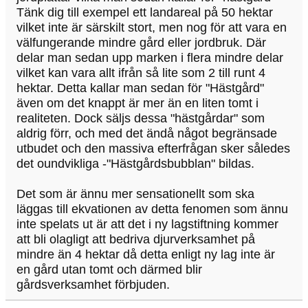
Tänk dig till exempel ett landareal på 50 hektar
vilket inte är särskilt stort, men nog för att vara en
välfungerande mindre gård eller jordbruk. Där
delar man sedan upp marken i flera mindre delar
vilket kan vara allt ifrån så lite som 2 till runt 4
hektar. Detta kallar man sedan för "Hästgård"
även om det knappt är mer än en liten tomt i
realiteten. Dock säljs dessa "hästgårdar" som
aldrig förr, och med det ändå något begränsade
utbudet och den massiva efterfrågan sker således
det oundvikliga -"Hästgårdsbubblan" bildas.
Det som är ännu mer sensationellt som ska
läggas till ekvationen av detta fenomen som ännu
inte spelats ut är att det i ny lagstiftning kommer
att bli olagligt att bedriva djurverksamhet på
mindre än 4 hektar då detta enligt ny lag inte är
en gård utan tomt och därmed blir
gårdsverksamhet förbjuden.