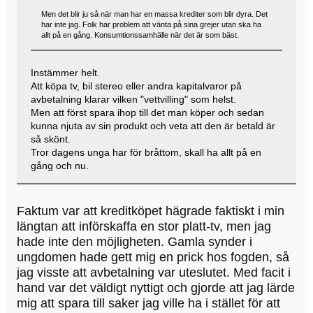
Men det blir ju så när man har en massa krediter som blir dyra. Det
har inte jag. Folk har problem att vänta på sina grejer utan ska ha
allt på en gång. Konsumtionssamhälle när det är som bäst.
Instämmer helt.
Att köpa tv, bil stereo eller andra kapitalvaror på
avbetalning klarar vilken "vettvilling" som helst.
Men att först spara ihop till det man köper och sedan
kunna njuta av sin produkt och veta att den är betald är
så skönt.
Tror dagens unga har för bråttom, skall ha allt på en
gång och nu.
Faktum var att kreditköpet hägrade faktiskt i min
längtan att införskaffa en stor platt-tv, men jag
hade inte den möjligheten. Gamla synder i
ungdomen hade gett mig en prick hos fogden, så
jag visste att avbetalning var uteslutet. Med facit i
hand var det väldigt nyttigt och gjorde att jag lärde
mig att spara till saker jag ville ha i stället för att