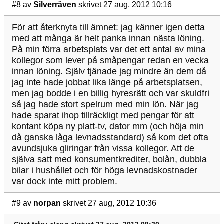
#8
av
Silverräven
skrivet 27 aug, 2012 10:16
För att återknyta till ämnet: jag känner igen detta
med att många är helt panka innan nästa löning.
På min förra arbetsplats var det ett antal av mina
kollegor som lever på småpengar redan en vecka
innan löning. Själv tjänade jag mindre än dem då
jag inte hade jobbat lika länge på arbetsplatsen,
men jag bodde i en billig hyresrätt och var skuldfri
så jag hade stort spelrum med min lön. När jag
hade sparat ihop tillräckligt med pengar för att
kontant köpa ny platt-tv, dator mm (och höja min
då ganska låga levnadsstandard) så kom det ofta
avundsjuka gliringar från vissa kollegor. Att de
själva satt med konsumentkrediter, bolån, dubbla
bilar i hushållet och för höga levnadskostnader
var dock inte mitt problem.
#9
av
norpan
skrivet 27 aug, 2012 10:36