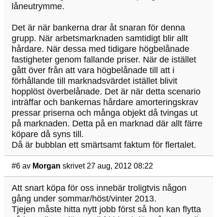
låneutrymme.
Det är när bankerna drar åt snaran för denna
grupp. När arbetsmarknaden samtidigt blir allt
hårdare. När dessa med tidigare högbelånade
fastigheter genom fallande priser. När de istället
gått över från att vara högbelånade till att i
förhållande till marknadsvärdet istället blivit
hopplöst överbelånade. Det är när detta scenario
inträffar och bankernas hårdare amorteringskrav
pressar priserna och många objekt då tvingas ut
på marknaden. Detta på en marknad där allt färre
köpare då syns till.
Då är bubblan ett smärtsamt faktum för flertalet.
#6
av
Morgan
skrivet 27 aug, 2012 08:22
Att snart köpa för oss innebär troligtvis någon
gång under sommar/höst/vinter 2013.
Tjejen måste hitta nytt jobb först så hon kan flytta