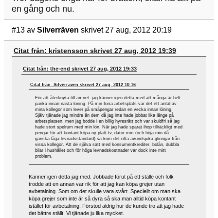
en gång och nu.
#13
av
Silverräven
skrivet 27 aug, 2012 20:19
Citat från: kristensson skrivet 27 aug, 2012 19:39
Citat från: the-end skrivet 27 aug, 2012 19:33
Citat från: Silverräven skrivet 27 aug, 2012 10:16
För att återknyta till ämnet: jag känner igen detta med att många är helt
panka innan nästa löning. På min förra arbetsplats var det ett antal av
mina kollegor som lever på småpengar redan en vecka innan löning.
Själv tjänade jag mindre än dem då jag inte hade jobbat lika länge på
arbetsplatsen, men jag bodde i en billig hyresrätt och var skuldfri så jag
hade stort spelrum med min lön. När jag hade sparat ihop tillräckligt med
pengar för att kontant köpa ny platt-tv, dator mm (och höja min då
ganska låga levnadsstandard) så kom det ofta avundsjuka gliringar från
vissa kollegor. Att de själva satt med konsumentkrediter, bolån, dubbla
bilar i hushållet och för höga levnadskostnader var dock inte mitt
problem.
Känner igen detta jag med. Jobbade förut på ett ställe och folk
trodde att en annan var rik för att jag kan köpa grejer utan
avbetalning. Som om det skulle vara svårt. Speciellt om man ska
köpa grejer som inte är så dyra så ska man alltid köpa kontant
istället för avbetalning. Förstod aldrig hur de kunde tro att jag hade
det bättre ställt. Vi tjänade ju lika mycket.