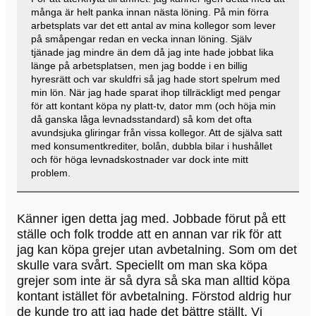
många är helt panka innan nästa löning. På min förra
arbetsplats var det ett antal av mina kollegor som lever
på småpengar redan en vecka innan löning. Själv
tjänade jag mindre än dem då jag inte hade jobbat lika
länge på arbetsplatsen, men jag bodde i en billig
hyresrätt och var skuldfri så jag hade stort spelrum med
min lön. När jag hade sparat ihop tillräckligt med pengar
för att kontant köpa ny platt-tv, dator mm (och höja min
då ganska låga levnadsstandard) så kom det ofta
avundsjuka gliringar från vissa kollegor. Att de själva satt
med konsumentkrediter, bolån, dubbla bilar i hushållet
och för höga levnadskostnader var dock inte mitt
problem.
Känner igen detta jag med. Jobbade förut på ett
ställe och folk trodde att en annan var rik för att
jag kan köpa grejer utan avbetalning. Som om det
skulle vara svårt. Speciellt om man ska köpa
grejer som inte är så dyra så ska man alltid köpa
kontant istället för avbetalning. Förstod aldrig hur
de kunde tro att jag hade det bättre ställt. Vi