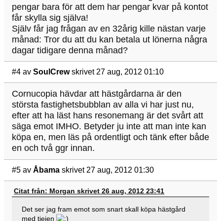
pengar bara för att dem har pengar kvar på kontot
får skylla sig själva!
Själv får jag frågan av en 32årig kille nästan varje
månad: Tror du att du kan betala ut lönerna några
dagar tidigare denna månad?
#4
av
SoulCrew
skrivet 27 aug, 2012 01:10
Cornucopia hävdar att hästgårdarna är den
största fastighetsbubblan av alla vi har just nu,
efter att ha läst hans resonemang är det svårt att
säga emot IMHO. Betyder ju inte att man inte kan
köpa en, men läs på ordentligt och tänk efter både
en och två ggr innan.
#5
av
Åbama
skrivet 27 aug, 2012 01:30
Citat från: Morgan skrivet 26 aug, 2012 23:41
Det ser jag fram emot som snart skall köpa hästgård
med tjejen