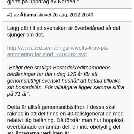
gjorts på uppdrag av Nordea."
#1
av
Åbama
skrivet 26 aug, 2012 20:49
Lägg där till att svensken är överbelånad så det
sjunger om det.
http://www.svd.se/naringsliv/wolfs-krav-pa-
amortering-far-stod_7404482.svd
"Enligt den statliga Bostadskreditnämndens
beräkningar tar det i dag 125 år för ett
genomsnittligt svenskt hushåll att betala tillbaka
sitt bostadslån. För villaägare ligger samma siffra
på 71 år".
Detta är alltså genomsnittssiffror. I dessa skall
räknas in att det finns en 40-talistgeneration med
relativt låg belåning. Då förstår man hur hopplöst
överblånade en annan del, en inte obetydlig del
av låntagarna verkligen är.