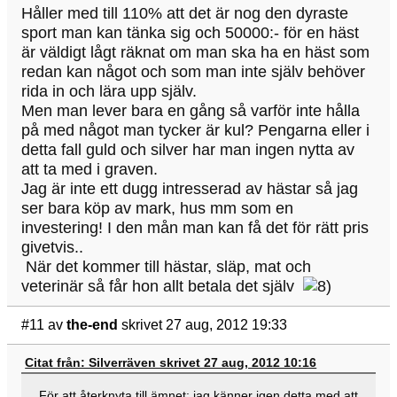
Håller med till 110% att det är nog den dyraste
sport man kan tänka sig och 50000:- för en häst
är väldigt lågt räknat om man ska ha en häst som
redan kan något och som man inte själv behöver
rida in och lära upp själv.
Men man lever bara en gång så varför inte hålla
på med något man tycker är kul? Pengarna eller i
detta fall guld och silver har man ingen nytta av
att ta med i graven.
Jag är inte ett dugg intresserad av hästar så jag
ser bara köp av mark, hus mm som en
investering! I den mån man kan få det för rätt pris
givetvis..
När det kommer till hästar, släp, mat och
veterinär så får hon allt betala det själv
#11
av
the-end
skrivet 27 aug, 2012 19:33
Citat från: Silverräven skrivet 27 aug, 2012 10:16
För att återknyta till ämnet: jag känner igen detta med att