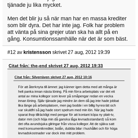
tjänade ju lika mycket.
Men det blir ju så när man har en massa krediter
som blir dyra. Det har inte jag. Folk har problem
att vänta på sina grejer utan ska ha allt på en
gång. Konsumtionssamhälle när det är som bäst.
#12
av
kristensson
skrivet 27 aug, 2012 19:39
Citat från: the-end skrivet 27 aug, 2012 19:33
Citat från: Silverräven skrivet 27 aug, 2012 10:16
För att återknyta till ämnet: jag känner igen detta med att många är
helt panka innan nästa löning. På min förra arbetsplats var det ett
antal av mina kollegor som lever på småpengar redan en vecka
innan löning. Själv tjänade jag mindre än dem då jag inte hade jobbat
lika länge på arbetsplatsen, men jag bodde i en billig hyresrätt och
var skuldfri så jag hade stort spelrum med min lön. När jag hade
sparat ihop tillräckligt med pengar för att kontant köpa ny platt-tv,
dator mm (och höja min då ganska låga levnadsstandard) så kom
det ofta avundsjuka gliringar från vissa kollegor. Att de själva satt
med konsumentkrediter, bolån, dubbla bilar i hushållet och för höga
levnadskostnader var dock inte mitt problem.