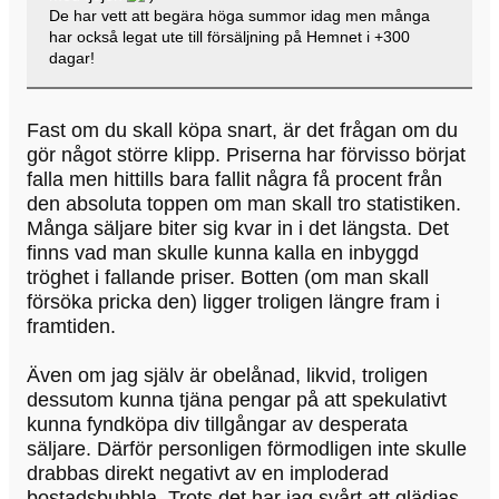
De har vett att begära höga summor idag men många
har också legat ute till försäljning på Hemnet i +300
dagar!
Fast om du skall köpa snart, är det frågan om du
gör något större klipp. Priserna har förvisso börjat
falla men hittills bara fallit några få procent från
den absoluta toppen om man skall tro statistiken.
Många säljare biter sig kvar in i det längsta. Det
finns vad man skulle kunna kalla en inbyggd
tröghet i fallande priser. Botten (om man skall
försöka pricka den) ligger troligen längre fram i
framtiden.
Även om jag själv är obelånad, likvid, troligen
dessutom kunna tjäna pengar på att spekulativt
kunna fyndköpa div tillgångar av desperata
säljare. Därför personligen förmodligen inte skulle
drabbas direkt negativt av en imploderad
bostadsbubbla. Trots det har jag svårt att glädjas