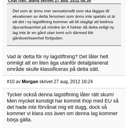
Citat från: alang skrivet 27 aug, 2012 08:30
Det som är ännu mer sensationellt som ska läggas till
ekvationen av detta fenomen som ännu inte spelats ut är
att det i ny lagstiftning kommer att bli olagligt att bedriva
djurverksamhet på mindre än 4 hektar då detta enligt ny
lag inte är en gård utan tomt och därmed blir
gårdsverksamhet förbjuden.
Vad är detta för ny lagstiftning? Det låter helt
orimligt att en liten äga utanför detaljplanerat
område skulle klassificeras på detta sätt.
#10
av
Morgan
skrivet 27 aug, 2012 16:24
Tycker också denna lagstiftning låter rätt skum!
Men mycket konstigt har kommit ihop med EU så
det hade inte förvånat mig ett dugg, dock så
kommer vi klara oss även om denna lag kommer
börja gälla.