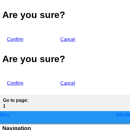
Are you sure?
Confirm
Cancel
Are you sure?
Confirm
Cancel
Go to page
:
1
Menu
Full sit
Navigation