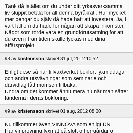
Tänk då istället om du under ditt yrkesverksamma
liv sluppit betala för all denna byråkrati. Hur mycket
mer pengar du själv då hade haft att investera. Ja, i
vart fall om du hade förmågan att skapa inkomster.
Något som torde vara en grundförutsättning för att
du även i framtiden skulle lyckas med dina
affärsprojekt.
#8
av
kristensson
skrivet 31 jul, 2012 10:52
Enligt di.se så har tillväxtverket bokfört lyxmiddagar
och andra utsvävningar som seminarie och
därvidlag fått momsen tillbaka.
Undra om det kommer ännu mera nu när man sätter
tänderna i deras bokföring.
#9
av
kristensson
skrivet 01 aug, 2012 08:00
Nu tillkommer även VINNOVA som enligt DN
Har vinprovning lyxmat på slott o herrgårdar o