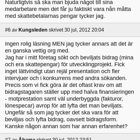
Naturligtvis så ska man bjuda något till sina
medarbetare men det får ju faktiskt vara nån måtta
med skattebetalarnas pengar tycker jag.
#6
av
Kungsleden
skrivet 30 jul, 2012 20:04
Ingen rolig läsning MEN jag tycker annars att det är
en ganska vettig org med.
Jag har i mitt företag sökt och beviljats bidrag (mina
och era skattepengar) för utvecklingprojekt. Fick
inget lättvindigt utan rejäl presentation och fler
intervjuer och i konkurrens med andra sökanden.
Precis som vi fick göra är det oftast krav om att
bidragstagaren ställer upp med halva finansieringen
- motprestation samt väl underbyggda (fakturor,
lönespecar) avrop för att lyfta det man beviljats.
Ungefär så som jag tycker det ska vara för att
beviljas och lyfta bidrag, oavsett bidragsform.
Kanske någon annan som har annan erfarenhet?
#7
av
Åbama
skrivet 30 jul, 2012 23:51