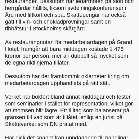
restauranger. Dessutom har ledarmöten på slott och
herrgårdar hållits, liksom avdelningskonferenser i
Åre med liftkort och spa. Skattepengar har också
gått till vin- och chokladprovningar samt en
ribbåtstur i Stockholms skärgård.
Av restaurangnotan för medarbetardagen på Grand
Hotel, framgår att bara middagen kostade 1 476
kronor per person, mer än dubbelt så mycket som
de egna riktlinjerna tillåter.
Dessutom har det framkommit oklarheter kring om
medarbetardagen upphandlats på rätt sätt.
Verket har bokfört bland annat middagar och fester
som seminarier i stället för representation, vilket gör
att momsen blir lägre. Ett tilltag som balanserar på
gränsen till vad som är tillåtet, enligt en jurist på
Skatteverket som DN pratat med."
Här gick det snabbt från uppdagande till handling!