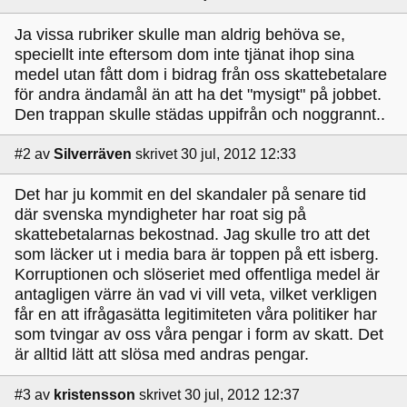
Ja vissa rubriker skulle man aldrig behöva se,
speciellt inte eftersom dom inte tjänat ihop sina
medel utan fått dom i bidrag från oss skattebetalare
för andra ändamål än att ha det "mysigt" på jobbet.
Den trappan skulle städas uppifrån och noggrannt..
#2
av
Silverräven
skrivet 30 jul, 2012 12:33
Det har ju kommit en del skandaler på senare tid
där svenska myndigheter har roat sig på
skattebetalarnas bekostnad. Jag skulle tro att det
som läcker ut i media bara är toppen på ett isberg.
Korruptionen och slöseriet med offentliga medel är
antagligen värre än vad vi vill veta, vilket verkligen
får en att ifrågasätta legitimiteten våra politiker har
som tvingar av oss våra pengar i form av skatt. Det
är alltid lätt att slösa med andras pengar.
#3
av
kristensson
skrivet 30 jul, 2012 12:37