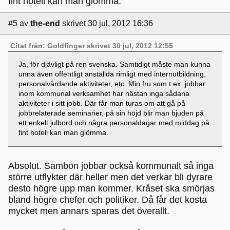
fint hotell kan man glömma.
#5
av
the-end
skrivet 30 jul, 2012 16:36
Citat från: Goldfinger skrivet 30 jul, 2012 12:55
Ja, för djävligt på ren svenska. Samtidigt måste man kunna
unna även offentligt anställda rimligt med internutbildning,
personalvårdande aktiviteter, etc. Min fru som t.ex. jobbar
inom kommunal verksamhet har nästan inga sådana
aktiviteter i sitt jobb. Där får man turas om att gå på
jobbrelaterade seminarier, på sin höjd blir man bjuden på
ett enkelt julbord och några personaldagar med middag på
fint hotell kan man glömma.
Absolut. Sambon jobbar också kommunalt så inga
större utflykter där heller men det verkar bli dyrare
desto högre upp man kommer. Kråset ska smörjas
bland högre chefer och politiker. Då får det kosta
mycket men annars sparas det överallt.