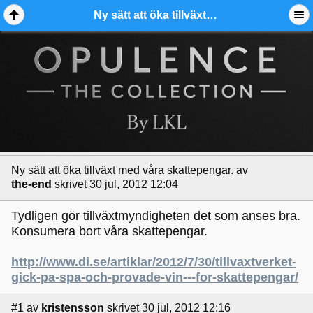
Ny sätt att öka tillväxt med våra skattepengar. - Ädelmetallforum
Ny sätt att öka tillväxt med våra skattepengar.
av
the-end
skrivet 30 jul, 2012 12:04
Tydligen gör tillväxtmyndigheten det som anses bra.
Konsumera bort våra skattepengar.
http://www.di.se/artiklar/2012/7/30/tillvaxtverket-
gick-pa-spa-och-provade-vin---for-skattepengar/
#1
av
kristensson
skrivet 30 jul, 2012 12:16