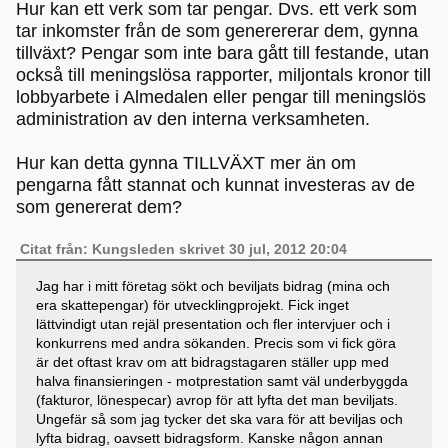
Hur kan ett verk som tar pengar. Dvs. ett verk som
tar inkomster från de som generererar dem, gynna
tillväxt? Pengar som inte bara gått till festande, utan
också till meningslösa rapporter, miljontals kronor till
lobbyarbete i Almedalen eller pengar till meningslös
administration av den interna verksamheten.
Hur kan detta gynna TILLVÄXT mer än om
pengarna fått stannat och kunnat investeras av de
som genererat dem?
Citat från: Kungsleden skrivet 30 jul, 2012 20:04
Jag har i mitt företag sökt och beviljats bidrag (mina och
era skattepengar) för utvecklingprojekt. Fick inget
lättvindigt utan rejäl presentation och fler intervjuer och i
konkurrens med andra sökanden. Precis som vi fick göra
är det oftast krav om att bidragstagaren ställer upp med
halva finansieringen - motprestation samt väl underbyggda
(fakturor, lönespecar) avrop för att lyfta det man beviljats.
Ungefär så som jag tycker det ska vara för att beviljas och
lyfta bidrag, oavsett bidragsform. Kanske någon annan