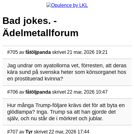
Bad jokes. -
Ädelmetallforum
#705
av
fåtöljpanda
skrivet 21 mar, 2026 19:21
Jag undrar om ayatollorna vet, förresten, att deras
kära sund på svenska heter som könsorganet hos
en prostituerad kvinna?
#706
av
fåtöljpanda
skrivet 22 mar, 2026 10:47
Hur många Trump-följare krävs det för att byta en
glödlampa? Inga. Trump sa att han gjorde det
själv, och nu står de i mörkret och jublar.
#707
av
Tyr
skrivet 22 mar, 2026 17:44