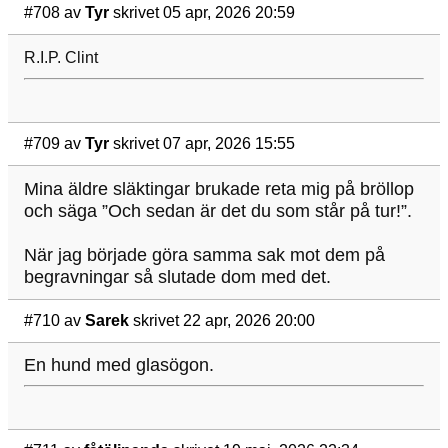
#708
av
Tyr
skrivet 05 apr, 2026 20:59
R.I.P. Clint
#709
av
Tyr
skrivet 07 apr, 2026 15:55
Mina äldre släktingar brukade reta mig på bröllop
och säga ”Och sedan är det du som står på tur!”.
När jag började göra samma sak mot dem på
begravningar så slutade dom med det.
#710
av
Sarek
skrivet 22 apr, 2026 20:00
En hund med glasögon.