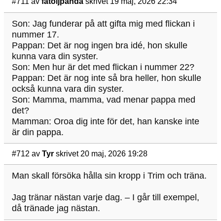
#711
av
fåtöljpanda
skrivet 19 maj, 2026 22:34
Son: Jag funderar på att gifta mig med flickan i
nummer 17.
Pappan: Det är nog ingen bra idé, hon skulle
kunna vara din syster.
Son: Men hur är det med flickan i nummer 22?
Pappan: Det är nog inte så bra heller, hon skulle
också kunna vara din syster.
Son: Mamma, mamma, vad menar pappa med
det?
Mamman: Oroa dig inte för det, han kanske inte
är din pappa.
#712
av
Tyr
skrivet 20 maj, 2026 19:28
Man skall försöka hålla sin kropp i Trim och träna.
Jag tränar nästan varje dag. – I går till exempel,
då tränade jag nästan.