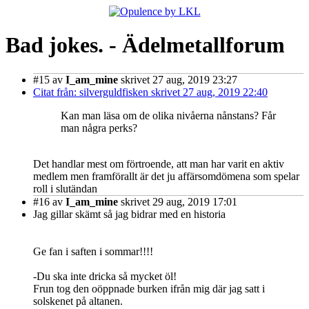
Bad jokes. - Ädelmetallforum
#15
av
I_am_mine
skrivet 27 aug, 2019 23:27
Citat från: silverguldfisken skrivet 27 aug, 2019 22:40
Kan man läsa om de olika nivåerna nånstans? Får
man några perks?
Det handlar mest om förtroende, att man har varit en aktiv
medlem men framförallt är det ju affärsomdömena som spelar
roll i slutändan
#16
av
I_am_mine
skrivet 29 aug, 2019 17:01
Jag gillar skämt så jag bidrar med en historia
Ge fan i saften i sommar!!!!
-Du ska inte dricka så mycket öl!
Frun tog den oöppnade burken ifrån mig där jag satt i
solskenet på altanen.