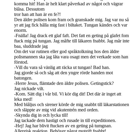
komma hit! Han är helt klart påverkad av något och vägrar
blåsa. Dessutom
tror han att han är en fe?!
Den äldre polisen kom fram och granskade mig. Jag var nu så
yr att jag fick hålla mig fast i biltaket. Tungan kändes och var
enorm.
-Fnälla! Jag drack ett glaf faft. Det fatt en geting på glafet fom
ftack mig på tungan. Jag måfte till läkaren fnabbt. Jag mår inte
baa, sluddrade jag
Om det var rutinen eller god språktolkning hos den äldre
polismannen ska jag låta vara osagt men det verkade som han
förstod.
-Vill du vara så vänlig att räcka ut tungan! Bad han.
Jag gjorde så och såg att den yngre rörde handen mot
batongen.
-Herre Jesus, flämtade den äldre polisen. Getingstick?
Jag nickade vilt.
-Kom. Sätt dig i vår bil. Vi kör dig dit! Det där är inget att
leka med!
Med blåljus och sirener körde de mig snabbt till läkarstationen
och släppte av mig vid akutentrén med orden.
-Skynda dig in och lycka till!
Jag tackade dem hastigt och rusade in till expeditionen.
-Hej! Jag har blivit ftucken av en geting på tumgnan.
Allergisk reaktion. Behöver något motgift fnabbt!