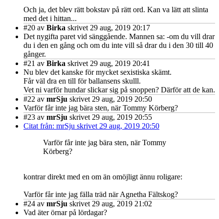
Och ja, det blev rätt bokstav på rätt ord. Kan va lätt att slinta
med det i hittan...
#20
av
Birka
skrivet 29 aug, 2019 20:17
Det nygifta paret vid sänggående. Mannen sa: -om du vill drar
du i den en gång och om du inte vill så drar du i den 30 till 40
gånger.
#21
av
Birka
skrivet 29 aug, 2019 20:41
Nu blev det kanske för mycket sexistiska skämt.
Får väl dra en till för ballansens skulll.
Vet ni varför hundar slickar sig på snoppen? Därför att de kan.
#22
av
mrSju
skrivet 29 aug, 2019 20:50
Varför får inte jag bära sten, när Tommy Körberg?
#23
av
mrSju
skrivet 29 aug, 2019 20:55
Citat från: mrSju skrivet 29 aug, 2019 20:50
Varför får inte jag bära sten, när Tommy
Körberg?
kontrar direkt med en om än omöjligt ännu roligare:
Varför får inte jag fälla träd när Agnetha Fältskog?
#24
av
mrSju
skrivet 29 aug, 2019 21:02
Vad äter örnar på lördagar?