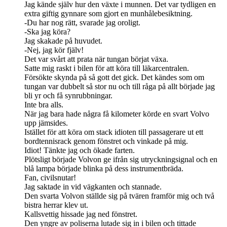
Jag kände själv hur den växte i munnen. Det var tydligen en
extra giftig gynnare som gjort en munhålebesiktning.
-Du har nog rätt, svarade jag oroligt.
-Ska jag köra?
Jag skakade på huvudet.
-Nej, jag kör fjälv!
Det var svårt att prata när tungan börjat växa.
Satte mig raskt i bilen för att köra till läkarcentralen.
Försökte skynda på så gott det gick. Det kändes som om
tungan var dubbelt så stor nu och till råga på allt började jag
bli yr och få synrubbningar.
Inte bra alls.
När jag bara hade några få kilometer körde en svart Volvo
upp jämsides.
Istället för att köra om stack idioten till passagerare ut ett
bordtennisrack genom fönstret och vinkade på mig.
Idiot! Tänkte jag och ökade farten.
Plötsligt började Volvon ge ifrån sig utryckningsignal och en
blå lampa började blinka på dess instrumentbräda.
Fan, civilsnutar!
Jag saktade in vid vägkanten och stannade.
Den svarta Volvon ställde sig på tvären framför mig och två
bistra herrar klev ut.
Kallsvettig hissade jag ned fönstret.
Den yngre av poliserna lutade sig in i bilen och tittade