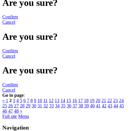
Are you sure?
Confirm
Cancel
Are you sure?
Confirm
Cancel
Are you sure?
Confirm
Cancel
Go to page
:
«
1
2
3
4
5
6
7
8
9
10
11
12
13
14
15
16
17
18
19
20
21
22
23
24
25
26
27
28
29
30
31
32
33
34
35
36
37
38
39
40
41
42
43
44
45
46
47
48
»
Full site
Menu
Navigation