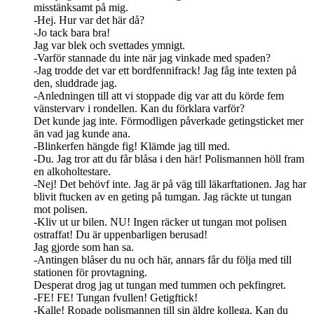
misstänksamt på mig.
-Hej. Hur var det här då?
-Jo tack bara bra!
Jag var blek och svettades ymnigt.
-Varför stannade du inte när jag vinkade med spaden?
-Jag trodde det var ett bordfennifrack! Jag fåg inte texten på
den, sluddrade jag.
-Anledningen till att vi stoppade dig var att du körde fem
vänstervarv i rondellen. Kan du förklara varför?
Det kunde jag inte. Förmodligen påverkade getingsticket mer
än vad jag kunde ana.
-Blinkerfen hängde fig! Klämde jag till med.
-Du. Jag tror att du får blåsa i den här! Polismannen höll fram
en alkoholtestare.
-Nej! Det behövf inte. Jag är på väg till läkarftationen. Jag har
blivit ftucken av en geting på tumgan. Jag räckte ut tungan
mot polisen.
-Kliv ut ur bilen. NU! Ingen räcker ut tungan mot polisen
ostraffat! Du är uppenbarligen berusad!
Jag gjorde som han sa.
-Antingen blåser du nu och här, annars får du följa med till
stationen för provtagning.
Desperat drog jag ut tungan med tummen och pekfingret.
-FE! FE! Tungan fvullen! Getigftick!
-Kalle! Ropade polismannen till sin äldre kollega. Kan du