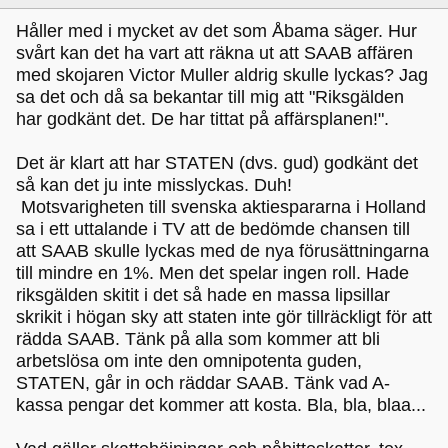
Håller med i mycket av det som Åbama säger. Hur
svårt kan det ha vart att räkna ut att SAAB affären
med skojaren Victor Muller aldrig skulle lyckas? Jag
sa det och då sa bekantar till mig att "Riksgälden
har godkänt det. De har tittat på affärsplanen!".
Det är klart att har STATEN (dvs. gud) godkänt det
så kan det ju inte misslyckas. Duh!
Motsvarigheten till svenska aktiespararna i Holland
sa i ett uttalande i TV att de bedömde chansen till
att SAAB skulle lyckas med de nya förusättningarna
till mindre en 1%. Men det spelar ingen roll. Hade
riksgälden skitit i det så hade en massa lipsillar
skrikit i högan sky att staten inte gör tillräckligt för att
rädda SAAB. Tänk på alla som kommer att bli
arbetslösa om inte den omnipotenta guden,
STATEN, går in och räddar SAAB. Tänk vad A-
kassa pengar det kommer att kosta. Bla, bla, blaa...