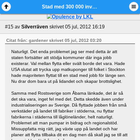
Stad med 300 000 invånare i konkurs i USA - Ädelmetallforum
#15
av
Silverräven
skrivet 05 jul, 2012 16:19
Citat från: gardener skrivet 05 jul, 2012 03:20
Naturligt. Det enda problemet jag ser med detta är att
staten fortsätter att stödja kommuner där inga jobb
existerar. Val mellan flytta eller svält borde det vara. Hade
USA slutat att trycka upp matkuponger till folket i Stockton
hade majoriteten flyttat till en stad med jobb för länge sen.
Nu drar dom bara ut på lidandet och skapar brottslighet.
Samma med Rostsverige som Åbama länkade, det är så
det ska vara, inget fel med det. Detta skedde även under
industrialiseringen av Sverige. Då flyttade jobben från små
verkstäder på landet till fabriker i stöderna, nu flyttar
fabrikerna i städerna till låglöneländer, helt naturligt.
Problemet att man pumpar in bidrag och regionalstöd.
Missuppfatta mig rätt, jag växte upp på landet och har
planer att flytta tillbaka dit en dag men då skall jag se till att