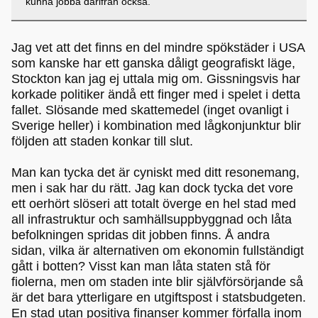
kunna jobba därifrån också.
Jag vet att det finns en del mindre spökstäder i USA
som kanske har ett ganska dåligt geografiskt läge,
Stockton kan jag ej uttala mig om. Gissningsvis har
korkade politiker ändå ett finger med i spelet i detta
fallet. Slösande med skattemedel (inget ovanligt i
Sverige heller) i kombination med lågkonjunktur blir
följden att staden konkar till slut.
Man kan tycka det är cyniskt med ditt resonemang,
men i sak har du rätt. Jag kan dock tycka det vore
ett oerhört slöseri att totalt överge en hel stad med
all infrastruktur och samhällsuppbyggnad och låta
befolkningen spridas dit jobben finns. Å andra
sidan, vilka är alternativen om ekonomin fullständigt
gått i botten? Visst kan man låta staten stå för
fiolerna, men om staden inte blir självförsörjande så
är det bara ytterligare en utgiftspost i statsbudgeten.
En stad utan positiva finanser kommer förfalla inom