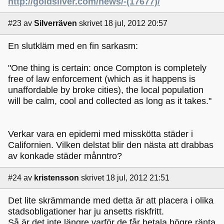
http://goldsilver.com/news/-(17677)/
#23
av
Silverräven
skrivet 18 jul, 2012 20:57
En slutkläm med en fin sarkasm:
"One thing is certain: once Compton is completely
free of law enforcement (which as it happens is
unaffordable by broke cities), the local population
will be calm, cool and collected as long as it takes."
Verkar vara en epidemi med misskötta städer i
Californien. Vilken delstat blir den nästa att drabbas
av konkade städer månntro?
#24
av
kristensson
skrivet 18 jul, 2012 21:51
Det lite skrämmande med detta är att placera i olika
stadsobligationer har ju ansetts riskfritt.
Så är det inte längre varför de får betala högre ränta