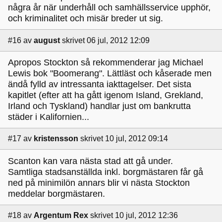
några år när underhåll och samhällsservice upphör,
och kriminalitet och misär breder ut sig.
#16
av
august
skrivet 06 jul, 2012 12:09
Apropos Stockton så rekommenderar jag Michael
Lewis bok "Boomerang". Lättläst och kåserade men
ändå fylld av intressanta iakttagelser. Det sista
kapitlet (efter att ha gått igenom Island, Grekland,
Irland och Tyskland) handlar just om bankrutta
städer i Kalifornien...
#17
av
kristensson
skrivet 10 jul, 2012 09:14
Scanton kan vara nästa stad att gå under.
Samtliga stadsanställda inkl. borgmästaren får gå
ned på minimilön annars blir vi nästa Stockton
meddelar borgmästaren.
#18
av
Argentum Rex
skrivet 10 jul, 2012 12:36