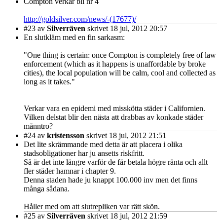
Compton verkar bli nr 4
http://goldsilver.com/news/-(17677)/
#23
av
Silverräven
skrivet 18 jul, 2012 20:57
En slutkläm med en fin sarkasm:
"One thing is certain: once Compton is completely free of law
enforcement (which as it happens is unaffordable by broke
cities), the local population will be calm, cool and collected as
long as it takes."
Verkar vara en epidemi med misskötta städer i Californien.
Vilken delstat blir den nästa att drabbas av konkade städer
månntro?
#24
av
kristensson
skrivet 18 jul, 2012 21:51
Det lite skrämmande med detta är att placera i olika
stadsobligationer har ju ansetts riskfritt.
Så är det inte längre varför de får betala högre ränta och allt
fler städer hamnar i chapter 9.
Denna staden hade ju knappt 100.000 inv men det finns
många sådana.
Håller med om att slutrepliken var rätt skön.
#25
av
Silverräven
skrivet 18 jul, 2012 21:59