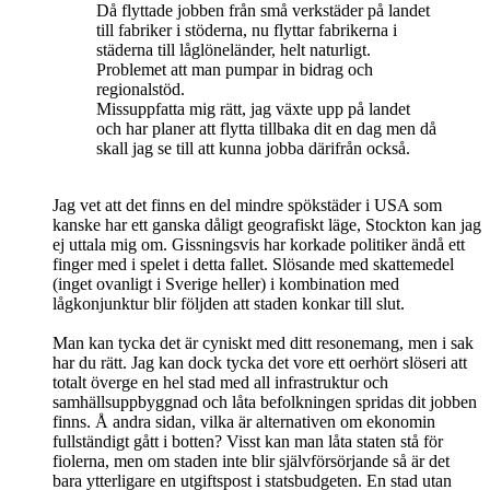
Då flyttade jobben från små verkstäder på landet
till fabriker i stöderna, nu flyttar fabrikerna i
städerna till låglöneländer, helt naturligt.
Problemet att man pumpar in bidrag och
regionalstöd.
Missuppfatta mig rätt, jag växte upp på landet
och har planer att flytta tillbaka dit en dag men då
skall jag se till att kunna jobba därifrån också.
Jag vet att det finns en del mindre spökstäder i USA som
kanske har ett ganska dåligt geografiskt läge, Stockton kan jag
ej uttala mig om. Gissningsvis har korkade politiker ändå ett
finger med i spelet i detta fallet. Slösande med skattemedel
(inget ovanligt i Sverige heller) i kombination med
lågkonjunktur blir följden att staden konkar till slut.
Man kan tycka det är cyniskt med ditt resonemang, men i sak
har du rätt. Jag kan dock tycka det vore ett oerhört slöseri att
totalt överge en hel stad med all infrastruktur och
samhällsuppbyggnad och låta befolkningen spridas dit jobben
finns. Å andra sidan, vilka är alternativen om ekonomin
fullständigt gått i botten? Visst kan man låta staten stå för
fiolerna, men om staden inte blir självförsörjande så är det
bara ytterligare en utgiftspost i statsbudgeten. En stad utan