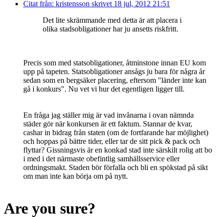
Citat från: kristensson skrivet 18 jul, 2012 21:51
Det lite skrämmande med detta är att placera i
olika stadsobligationer har ju ansetts riskfritt.
Precis som med statsobligationer, åtminstone innan EU kom
upp på tapeten. Statsobligationer ansågs ju bara för några år
sedan som en bergsäker placering, eftersom "länder inte kan
gå i konkurs". Nu vet vi hur det egentligen ligger till.
En fråga jag ställer mig är vad invånarna i ovan nämnda
städer gör när konkursen är ett faktum. Stannar de kvar,
cashar in bidrag från staten (om de fortfarande har möjlighet)
och hoppas på bättre tider, eller tar de sitt pick & pack och
flyttar? Gissningsvis är en konkad stad inte särskilt rolig att bo
i med i det närmaste obefintlig samhällsservice eller
ordningsmakt. Staden bör förfalla och bli en spökstad på sikt
om man inte kan börja om på nytt.
Are you sure?