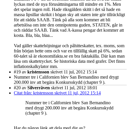
lyckas med de nya förusättningarna till mindre en 1%. Men
det spelar ingen roll. Hade riksgälden skitit i det så hade en
massa lipsillar skrikit i högan sky att staten inte gör tillräckligt
för att rädda SAAB. Tänk på alla som kommer att bli
arbetslösa om inte den omnipotenta guden, STATEN, går in
och räddar SAAB. Tänk vad A-kassa pengar det kommer att
kosta. Bla, bla, blaa...
Vad gäller skattehöjningar och påhitteskatter, tex. moms, som
från början hette oms och var en tillfällig skatt på 6%, sedan
60-talet så är ekonomifakta.se en bra faktakälla. Där kan man
läsa om skattetrycket. Se historiska data med grafer. Det finns
inflationskalkylator mm.
#19
av
kristensson
skrivet 11 jul, 2012 15:14
Nummer tre i Californien blev San Bernandino med drygt
200.000 inv att begära Konkursskydd (chapter 9 ).
#20
av
Silverräven
skrivet 11 jul, 2012 18:01
Citat från: kristensson skrivet 11 jul, 2012 15:14
Nummer tre i Californien blev San Bernandino
med drygt 200.000 inv att begära Konkursskydd
(chapter 9 ).
Har du någon länk att dela med dig av?