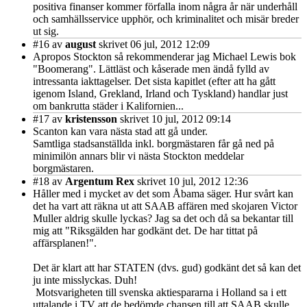
positiva finanser kommer förfalla inom några år när underhåll
och samhällsservice upphör, och kriminalitet och misär breder
ut sig.
#16
av
august
skrivet 06 jul, 2012 12:09
Apropos Stockton så rekommenderar jag Michael Lewis bok
"Boomerang". Lättläst och kåserade men ändå fylld av
intressanta iakttagelser. Det sista kapitlet (efter att ha gått
igenom Island, Grekland, Irland och Tyskland) handlar just
om bankrutta städer i Kalifornien...
#17
av
kristensson
skrivet 10 jul, 2012 09:14
Scanton kan vara nästa stad att gå under.
Samtliga stadsanställda inkl. borgmästaren får gå ned på
minimilön annars blir vi nästa Stockton meddelar
borgmästaren.
#18
av
Argentum Rex
skrivet 10 jul, 2012 12:36
Håller med i mycket av det som Åbama säger. Hur svårt kan
det ha vart att räkna ut att SAAB affären med skojaren Victor
Muller aldrig skulle lyckas? Jag sa det och då sa bekantar till
mig att "Riksgälden har godkänt det. De har tittat på
affärsplanen!".
Det är klart att har STATEN (dvs. gud) godkänt det så kan det
ju inte misslyckas. Duh!
Motsvarigheten till svenska aktiespararna i Holland sa i ett
uttalande i TV att de bedömde chansen till att SAAB skulle