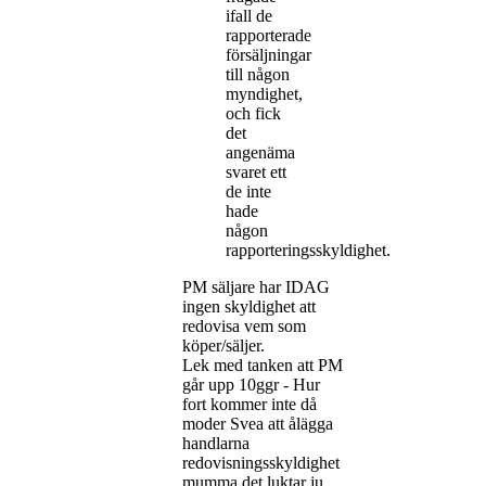
ifall de
rapporterade
försäljningar
till någon
myndighet,
och fick
det
angenäma
svaret ett
de inte
hade
någon
rapporteringsskyldighet.
PM säljare har IDAG
ingen skyldighet att
redovisa vem som
köper/säljer.
Lek med tanken att PM
går upp 10ggr - Hur
fort kommer inte då
moder Svea att ålägga
handlarna
redovisningsskyldighet
mumma det luktar ju