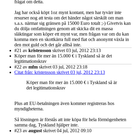
frågat om detta.
Jag har också köpt 1oz mynt kontant, men har tyvärr inte
resurser nog att testa om det händer något särskilt om man
s.a.s. närmar sig gränsen på 15000 Euro totalt ;-) Givetvis kan
du dölja omfattningen genom att skicka dit en massa
släktingar som köper ett mynt var, men frågan var om du kan
komma men en skottkärra full med fiat och anonymt växla in
den mot guld och det går alltså inte.
#21
av
kristensson
skrivet 03 jul, 2012 23:13
Köper man för mer än 15.000 € i Tyskland så är det
legitimationskrav
#22
av
mfm
skrivet 03 jul, 2012 23:18
Citat från: kristensson skrivet 03 jul, 2012 23:13
Köper man för mer än 15.000 € i Tyskland så är
det legitimationskrav
Plus att EU-betalningen även kommer registreras hos
myndigheterna.
Så lösningen är förstås att inte köpa för hela förmögenheten
samma dag, Tyskland hjälper inte.
#23
av
august
skrivet 04 jul, 2012 09:10