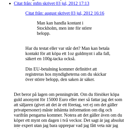
Citat från: mfm skrivet 03 jul, 2012 17:13
Citat från: august skrivet 03 jul, 2012 16:16
Man kan handla kontant i
Stockholm, men inte för större
belopp.
Har du testat eller var står det? Man kan betala
kontakt för att köpa ett 1oz guldmynt i alla fall,
säkert en 100g-tacka också.
Din EU-betalning kommer definitivt att
registreras hos myndigheterna om du skickar
över större belopp, den saken är säker.
Det beror på lagen om penningtvätt. Om du försöker köpa
guld anonymt för 15000 Euro eller mer så fattar jag det som
att säljaren (givet att det är ett företag, vet ej om det gäller
privatpersoner) måste inhämta information om dig och
varifrån pengarna kommer. Notera att det gäller även om du
köper ett mynt om dagen i två veckor. Det sagt är jag absolut
inte expert utan jag bara upprepar vad jag fått veta när jag