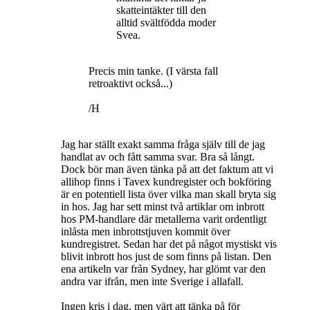
skatteintäkter till den
alltid svältfödda moder
Svea.
Precis min tanke. (I värsta fall
retroaktivt också...)
/H
Jag har ställt exakt samma fråga själv till de jag
handlat av och fått samma svar. Bra så långt.
Dock bör man även tänka på att det faktum att vi
allihop finns i Tavex kundregister och bokföring
är en potentiell lista över vilka man skall bryta sig
in hos. Jag har sett minst två artiklar om inbrott
hos PM-handlare där metallerna varit ordentligt
inlåsta men inbrottstjuven kommit över
kundregistret. Sedan har det på något mystiskt vis
blivit inbrott hos just de som finns på listan. Den
ena artikeln var från Sydney, har glömt var den
andra var ifrån, men inte Sverige i allafall.
Ingen kris i dag, men värt att tänka på för