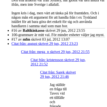
Den ena artikeln var från Sydney, har glömt var den andra var
ifrån, men inte Sverige i allafall.
Ingen kris i dag, men värt att tänka på för framtiden. Och i
någon mån ett argument för att handla från t ex Tyskland
istället för att bara göra det enkelt för sig och använda
handlaren i samma stad som man bor.
#16
av
Baltikinkasso
skrivet 29 jun, 2012 23:55
100-grammare är mitt val. För mindre enheter väljer jag mynt.
#17
av
mfm
skrivet 03 jul, 2012 13:07
Citat från: august skrivet 29 jun, 2012 23:23
Citat från: mega_n skrivet 29 jun, 2012 21:55
Citat från: kristensson skrivet 29 jun,
2012 21:52
Citat från: Sarek skrivet
29 jun, 2012 21:46
Jag ställde
en fråga till
Tavex vid
ett tillfälle
och
frågade