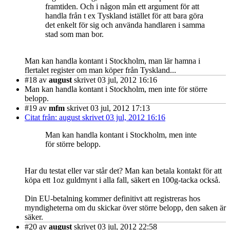
framtiden. Och i någon mån ett argument för att
handla från t ex Tyskland istället för att bara göra
det enkelt för sig och använda handlaren i samma
stad som man bor.
Man kan handla kontant i Stockholm, man lär hamna i
flertalet register om man köper från Tyskland...
#18
av
august
skrivet 03 jul, 2012 16:16
Man kan handla kontant i Stockholm, men inte för större
belopp.
#19
av
mfm
skrivet 03 jul, 2012 17:13
Citat från: august skrivet 03 jul, 2012 16:16
Man kan handla kontant i Stockholm, men inte
för större belopp.
Har du testat eller var står det? Man kan betala kontakt för att
köpa ett 1oz guldmynt i alla fall, säkert en 100g-tacka också.
Din EU-betalning kommer definitivt att registreras hos
myndigheterna om du skickar över större belopp, den saken är
säker.
#20
av
august
skrivet 03 jul, 2012 22:58