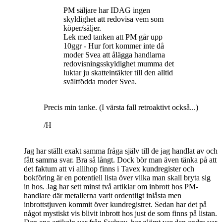
PM säljare har IDAG ingen
skyldighet att redovisa vem som
köper/säljer.
Lek med tanken att PM går upp
10ggr - Hur fort kommer inte då
moder Svea att ålägga handlarna
redovisningsskyldighet mumma det
luktar ju skatteintäkter till den alltid
svältfödda moder Svea.
Precis min tanke. (I värsta fall retroaktivt också...)
/H
Jag har ställt exakt samma fråga själv till de jag handlat av och
fått samma svar. Bra så långt. Dock bör man även tänka på att
det faktum att vi allihop finns i Tavex kundregister och
bokföring är en potentiell lista över vilka man skall bryta sig
in hos. Jag har sett minst två artiklar om inbrott hos PM-
handlare där metallerna varit ordentligt inlåsta men
inbrottstjuven kommit över kundregistret. Sedan har det på
något mystiskt vis blivit inbrott hos just de som finns på listan.