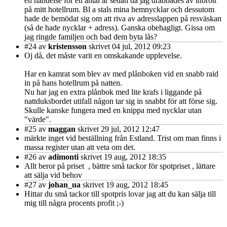
en händelse för ett antal år sedan då jag drabbades av inbrott
på mitt hotellrum. Bl a stals mina hemnycklar och dessutom
hade de bemödat sig om att riva av adresslappen på resväskan
(så de hade nycklar + adress). Ganska obehagligt. Gissa om
jag ringde familjen och bad dem byta lås?
#24
av
kristensson
skrivet 04 jul, 2012 09:23
Oj då, det måste varit en omskakande upplevelse.
Har en kamrat som blev av med plånboken vid en snabb raid
in på hans hotellrum på natten.
Nu har jag en extra plånbok med lite krafs i liggande på
nattduksbordet utifall någon tar sig in snabbt för att förse sig.
Skulle kanske fungera med en knippa med nycklar utan
"värde".
#25
av
maggan
skrivet 29 jul, 2012 12:47
märkte inget vid beställning från Estland. Trist om man finns i
massa register utan att veta om det.
#26
av
adimonti
skrivet 19 aug, 2012 18:35
Allt beror på priset , bättre små tackor för spotpriset , lättare
att sälja vid behov
#27
av
johan_ua
skrivet 19 aug, 2012 18:45
Hittar du små tackor till spotpris lovar jag att du kan sälja till
mig till några procents profit ;-)