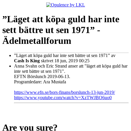
”Läget att köpa guld har inte
sett bättre ut sen 1971” -
Ädelmetallforum
”Läget att köpa guld har inte sett bättre ut sen 1971”
av
Cash Is King
skrivet 18 jun, 2019 00:25
Anna Svahn och Eric Strand anser att "läget att köpa guld har
inte sett bättre ut sen 1971".
EFTN Börslunch 2019-06-13.
Programledare: Ara Mustafa
https://www.efn.se/bors-finans/borslunch-13-jun-2019/
https://www.youtube.com/watch?v=XzTWJBO6uo0
Are you sure?