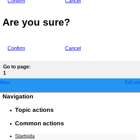
Confirm
Cancel
Are you sure?
Confirm
Cancel
Go to page
:
1
Menu
Full sit
Navigation
Topic actions
Common actions
Startsida