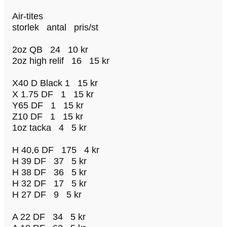
Air-tites
storlek antal pris/st
2oz QB 24 10 kr
2oz high relif 16 15 kr
X40 D Black 1 15 kr
X 1.75 DF 1 15 kr
Y65 DF 1 15 kr
Z10 DF 1 15 kr
1oz tacka 4 5 kr
H 40,6 DF 175 4 kr
H 39 DF 37 5 kr
H 38 DF 36 5 kr
H 32 DF 17 5 kr
H 27 DF 9 5 kr
A 22 DF 34 5 kr