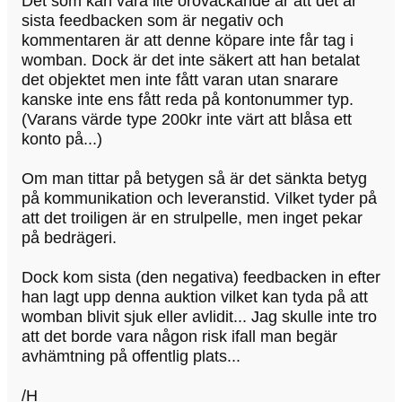
Det som kan vara lite oroväckande är att det är
sista feedbacken som är negativ och
kommentaren är att denne köpare inte får tag i
womban. Dock är det inte säkert att han betalat
det objektet men inte fått varan utan snarare
kanske inte ens fått reda på kontonummer typ.
(Varans värde type 200kr inte värt att blåsa ett
konto på...)
Om man tittar på betygen så är det sänkta betyg
på kommunikation och leveranstid. Vilket tyder på
att det troiligen är en strulpelle, men inget pekar
på bedrägeri.
Dock kom sista (den negativa) feedbacken in efter
han lagt upp denna auktion vilket kan tyda på att
womban blivit sjuk eller avlidit... Jag skulle inte tro
att det borde vara någon risk ifall man begär
avhämtning på offentlig plats...
/H