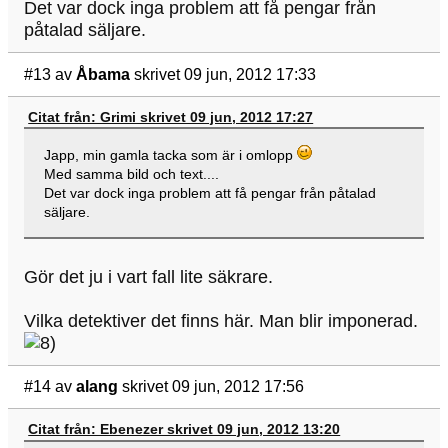
Det var dock inga problem att få pengar från
påtalad säljare.
#13
av
Åbama
skrivet 09 jun, 2012 17:33
Citat från: Grimi skrivet 09 jun, 2012 17:27
Japp, min gamla tacka som är i omlopp
Med samma bild och text....
Det var dock inga problem att få pengar från påtalad
säljare.
Gör det ju i vart fall lite säkrare.
Vilka detektiver det finns här. Man blir imponerad.
#14
av
alang
skrivet 09 jun, 2012 17:56
Citat från: Ebenezer skrivet 09 jun, 2012 13:20