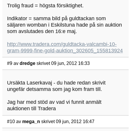
Trolig fraud = högsta försiktighet.
Indikator = samma bild på guldtackan som
säljaren womban i Eskilstuna hade på sin auktion
som avslutades den 16:e maj.
http://www.tradera.com/guldtacka-valcambi-10-
gram-9999-fine-gold-auktion_302605_155813924
#9
av
dredge
skrivet 09 jun, 2012 16:33
Ursäkta Laserkavaj - du hade redan skrivit
ungefär detsamma som jag kom fram till.
Jag har med stöd av vad vi funnit anmält
auktionen till Tradera
#10
av
mega_n
skrivet 09 jun, 2012 16:47