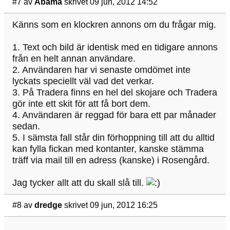
#7
av
Åbama
skrivet 09 jun, 2012 14:52
Känns som en klockren annons om du frågar mig.
1. Text och bild är identisk med en tidigare annons
från en helt annan användare.
2. Användaren har vi senaste omdömet inte
lyckats speciellt väl vad det verkar.
3. På Tradera finns en hel del skojare och Tradera
gör inte ett skit för att få bort dem.
4. Användaren är reggad för bara ett par månader
sedan.
5. I sämsta fall står din förhoppning till att du alltid
kan fylla fickan med kontanter, kanske stämma
träff via mail till en adress (kanske) i Rosengård.
Jag tycker allt att du skall slå till.
#8
av
dredge
skrivet 09 jun, 2012 16:25