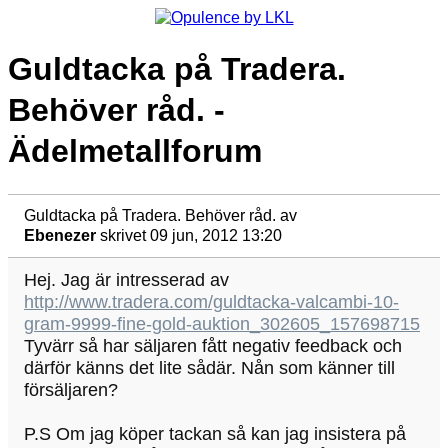
Guldtacka på Tradera.
Behöver råd. -
Ädelmetallforum
Guldtacka på Tradera. Behöver råd.
av
Ebenezer
skrivet 09 jun, 2012 13:20
Hej. Jag är intresserad av
http://www.tradera.com/guldtacka-valcambi-10-
gram-9999-fine-gold-auktion_302605_157698715
Tyvärr så har säljaren fått negativ feedback och
därför känns det lite sådär. Nån som känner till
försäljaren?
P.S Om jag köper tackan så kan jag insistera på