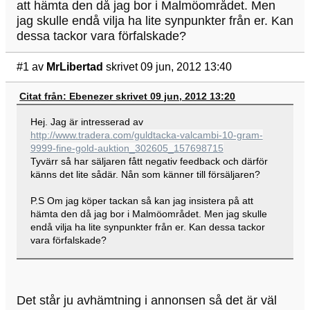
att hämta den då jag bor i Malmöområdet. Men
jag skulle endå vilja ha lite synpunkter från er. Kan
dessa tackor vara förfalskade?
#1
av
MrLibertad
skrivet 09 jun, 2012 13:40
Citat från: Ebenezer skrivet 09 jun, 2012 13:20
Hej. Jag är intresserad av
http://www.tradera.com/guldtacka-valcambi-10-gram-
9999-fine-gold-auktion_302605_157698715
Tyvärr så har säljaren fått negativ feedback och därför
känns det lite sådär. Nån som känner till försäljaren?
P.S Om jag köper tackan så kan jag insistera på att
hämta den då jag bor i Malmöområdet. Men jag skulle
endå vilja ha lite synpunkter från er. Kan dessa tackor
vara förfalskade?
Det står ju avhämtning i annonsen så det är väl