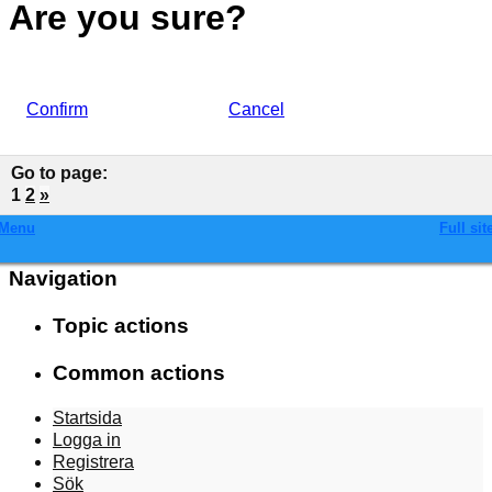
Are you sure?
Confirm
Cancel
Go to page
:
1
2
»
Menu
Full sit
Navigation
Topic actions
Common actions
Startsida
Logga in
Registrera
Sök