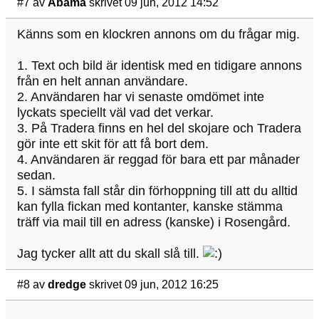
#7
av
Åbama
skrivet 09 jun, 2012 14:52
Känns som en klockren annons om du frågar mig.
1. Text och bild är identisk med en tidigare annons
från en helt annan användare.
2. Användaren har vi senaste omdömet inte
lyckats speciellt väl vad det verkar.
3. På Tradera finns en hel del skojare och Tradera
gör inte ett skit för att få bort dem.
4. Användaren är reggad för bara ett par månader
sedan.
5. I sämsta fall står din förhoppning till att du alltid
kan fylla fickan med kontanter, kanske stämma
träff via mail till en adress (kanske) i Rosengård.
Jag tycker allt att du skall slå till.
#8
av
dredge
skrivet 09 jun, 2012 16:25