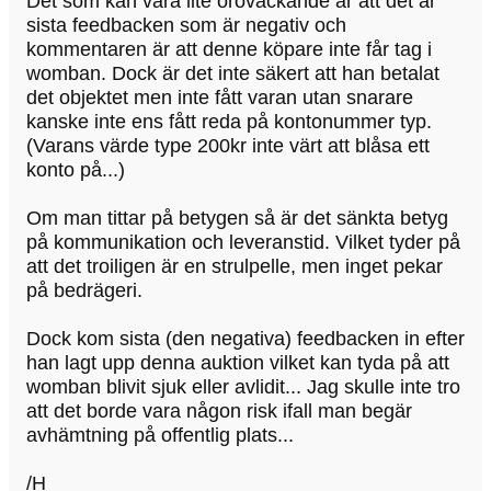
Det som kan vara lite oroväckande är att det är
sista feedbacken som är negativ och
kommentaren är att denne köpare inte får tag i
womban. Dock är det inte säkert att han betalat
det objektet men inte fått varan utan snarare
kanske inte ens fått reda på kontonummer typ.
(Varans värde type 200kr inte värt att blåsa ett
konto på...)
Om man tittar på betygen så är det sänkta betyg
på kommunikation och leveranstid. Vilket tyder på
att det troiligen är en strulpelle, men inget pekar
på bedrägeri.
Dock kom sista (den negativa) feedbacken in efter
han lagt upp denna auktion vilket kan tyda på att
womban blivit sjuk eller avlidit... Jag skulle inte tro
att det borde vara någon risk ifall man begär
avhämtning på offentlig plats...
/H