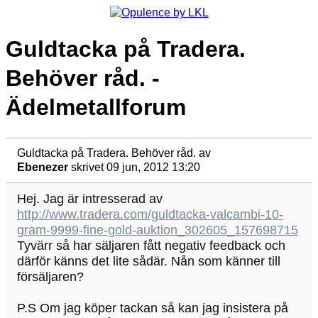
Guldtacka på Tradera.
Behöver råd. -
Ädelmetallforum
Guldtacka på Tradera. Behöver råd.
av
Ebenezer
skrivet 09 jun, 2012 13:20
Hej. Jag är intresserad av
http://www.tradera.com/guldtacka-valcambi-10-
gram-9999-fine-gold-auktion_302605_157698715
Tyvärr så har säljaren fått negativ feedback och
därför känns det lite sådär. Nån som känner till
försäljaren?
P.S Om jag köper tackan så kan jag insistera på