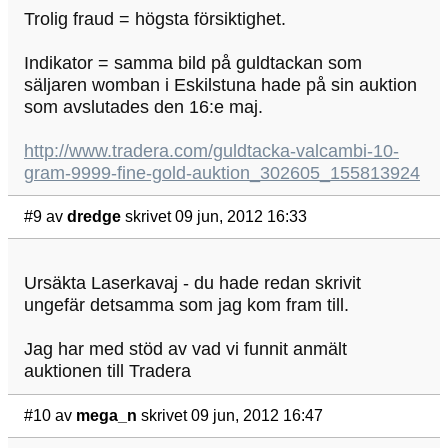
Trolig fraud = högsta försiktighet.
Indikator = samma bild på guldtackan som
säljaren womban i Eskilstuna hade på sin auktion
som avslutades den 16:e maj.
http://www.tradera.com/guldtacka-valcambi-10-
gram-9999-fine-gold-auktion_302605_155813924
#9
av
dredge
skrivet 09 jun, 2012 16:33
Ursäkta Laserkavaj - du hade redan skrivit
ungefär detsamma som jag kom fram till.
Jag har med stöd av vad vi funnit anmält
auktionen till Tradera
#10
av
mega_n
skrivet 09 jun, 2012 16:47