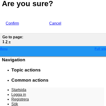
Are you sure?
Confirm
Cancel
Go to page
:
1
2
»
Menu
Full sit
Navigation
Topic actions
Common actions
Startsida
Logga in
Registrera
Sök