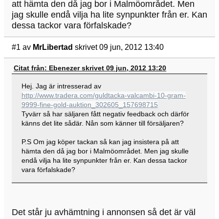
att hämta den då jag bor i Malmöområdet. Men
jag skulle endå vilja ha lite synpunkter från er. Kan
dessa tackor vara förfalskade?
#1
av
MrLibertad
skrivet 09 jun, 2012 13:40
Citat från: Ebenezer skrivet 09 jun, 2012 13:20
Hej. Jag är intresserad av
http://www.tradera.com/guldtacka-valcambi-10-gram-
9999-fine-gold-auktion_302605_157698715
Tyvärr så har säljaren fått negativ feedback och därför
känns det lite sådär. Nån som känner till försäljaren?
P.S Om jag köper tackan så kan jag insistera på att
hämta den då jag bor i Malmöområdet. Men jag skulle
endå vilja ha lite synpunkter från er. Kan dessa tackor
vara förfalskade?
Det står ju avhämtning i annonsen så det är väl