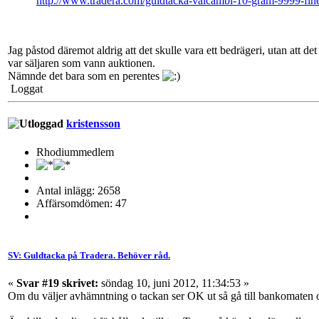
http://www.tradera.com/guldtacka-valcambi-10-gram-9999-f
Jag påstod däremot aldrig att det skulle vara ett bedrägeri, utan att 
var säljaren som vann auktionen.
Nämnde det bara som en perentes
Loggat
kristensson
Rhodiummedlem
Antal inlägg: 2658
Affärsomdömen: 47
SV: Guldtacka på Tradera. Behöver råd.
«
Svar #19 skrivet:
söndag 10, juni 2012, 11:34:53 »
Om du väljer avhämntning o tackan ser OK ut så gå till bankomaten 