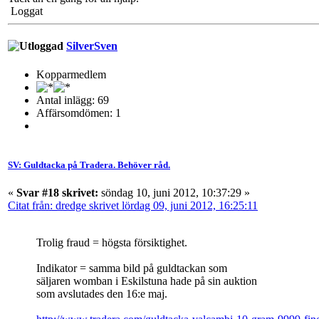
Loggat
SilverSven
Kopparmedlem
Antal inlägg: 69
Affärsomdömen: 1
SV: Guldtacka på Tradera. Behöver råd.
«
Svar #18 skrivet:
söndag 10, juni 2012, 10:37:29 »
Citat från: dredge skrivet lördag 09, juni 2012, 16:25:11
Trolig fraud = högsta försiktighet.
Indikator = samma bild på guldtackan som
säljaren womban i Eskilstuna hade på sin auktion
som avslutades den 16:e maj.