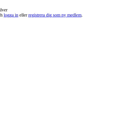
ilver
och
logga in
eller
registrera dig som ny medlem
.