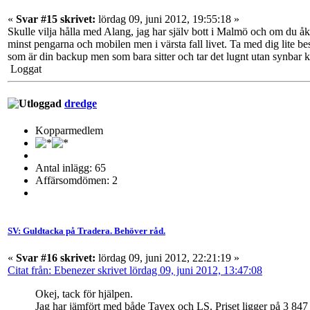
«
Svar #15 skrivet:
lördag 09, juni 2012, 19:55:18 »
Skulle vilja hålla med Alang, jag har själv bott i Malmö och om du åk
minst pengarna och mobilen men i värsta fall livet. Ta med dig lite 
som är din backup men som bara sitter och tar det lugnt utan synbar ko
Loggat
dredge
Kopparmedlem
Antal inlägg: 65
Affärsomdömen: 2
SV: Guldtacka på Tradera. Behöver råd.
«
Svar #16 skrivet:
lördag 09, juni 2012, 22:21:19 »
Citat från: Ebenezer skrivet lördag 09, juni 2012, 13:47:08
Okej, tack för hjälpen.
Jag har jämfört med både Tavex och LS. Priset ligger på 3 847 kr