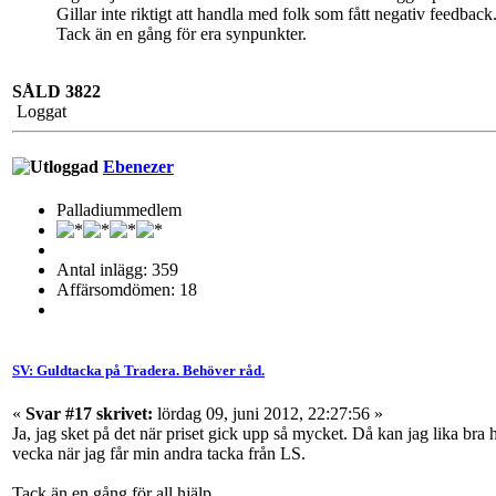
Gillar inte riktigt att handla med folk som fått negativ feedbac
Tack än en gång för era synpunkter.
SÅLD 3822
Loggat
Ebenezer
Palladiummedlem
Antal inlägg: 359
Affärsomdömen: 18
SV: Guldtacka på Tradera. Behöver råd.
«
Svar #17 skrivet:
lördag 09, juni 2012, 22:27:56 »
Ja, jag sket på det när priset gick upp så mycket. Då kan jag lika bra 
vecka när jag får min andra tacka från LS.
Tack än en gång för all hjälp.