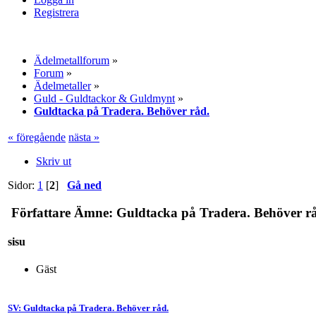
Registrera
Ädelmetallforum
»
Forum
»
Ädelmetaller
»
Guld - Guldtackor & Guldmynt
»
Guldtacka på Tradera. Behöver råd.
« föregående
nästa »
Skriv ut
Sidor:
1
[
2
]
Gå ned
Författare
Ämne: Guldtacka på Tradera. Behöver råd
sisu
Gäst
SV: Guldtacka på Tradera. Behöver råd.