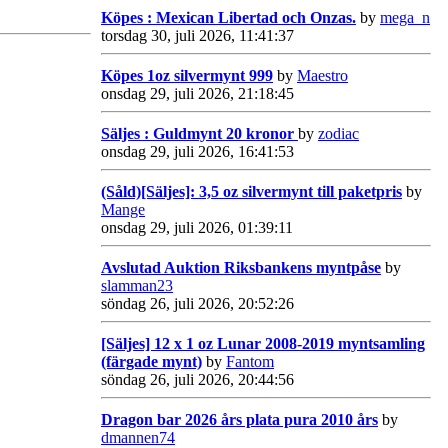
Köpes : Mexican Libertad och Onzas.
by
mega_n
torsdag 30, juli 2026, 11:41:37
Köpes 1oz silvermynt 999
by
Maestro
onsdag 29, juli 2026, 21:18:45
Säljes : Guldmynt 20 kronor
by
zodiac
onsdag 29, juli 2026, 16:41:53
(Såld)[Säljes]: 3,5 oz silvermynt till paketpris
by
Mange
onsdag 29, juli 2026, 01:39:11
Avslutad Auktion Riksbankens myntpåse
by
slamman23
söndag 26, juli 2026, 20:52:26
[Säljes] 12 x 1 oz Lunar 2008-2019 myntsamling
(färgade mynt)
by
Fantom
söndag 26, juli 2026, 20:44:56
Dragon bar 2026 års plata pura 2010 års
by
dmannen74