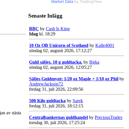
Market Data
by TradingView
Senaste Inlägg
BBC
by
Cash Is King
Idag
kl. 18:29
10 Oz QB Unicorn of Scotland
by
Kalle4001
söndag 02, augusti 2026, 17:12:27
Guld säljes. 10 g guldtacka.
by
Birka
söndag 02, augusti 2026, 12:05:27
Säljes Guldmynt: 1/20 oz Maple + 1/10 oz Phil
by
AndrewJackson72
fredag 31, juli 2026, 22:09:56
500 Kilo guldtacka
by
Sarek
fredag 31, juli 2026, 18:12:15
jan av nästa
Centralbankernas guldhandel
by
PreciousTrades
torsdag 30, juli 2026, 17:25:24