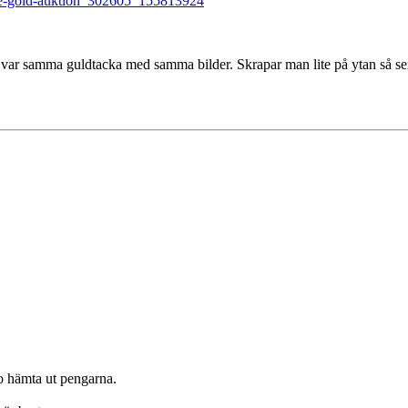
ine-gold-auktion_302605_155813924
det var samma guldtacka med samma bilder. Skrapar man lite på ytan så se
o hämta ut pengarna.