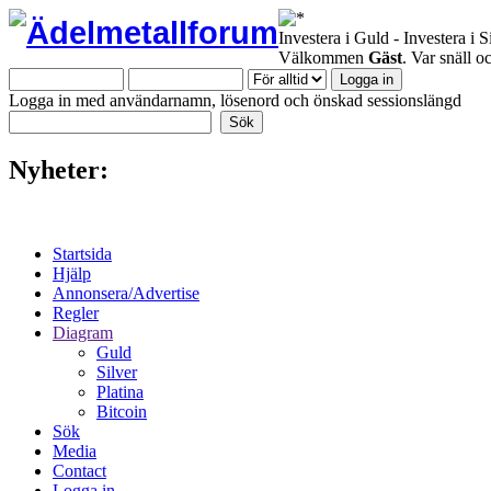
Investera i Guld - Investera i S
Välkommen
Gäst
. Var snäll 
Logga in med användarnamn, lösenord och önskad sessionslängd
Nyheter:
Startsida
Hjälp
Annonsera/Advertise
Regler
Diagram
Guld
Silver
Platina
Bitcoin
Sök
Media
Contact
Logga in