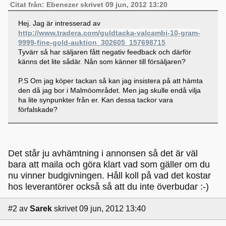
Citat från: Ebenezer skrivet 09 jun, 2012 13:20
Hej. Jag är intresserad av
http://www.tradera.com/guldtacka-valcambi-10-gram-
9999-fine-gold-auktion_302605_157698715
Tyvärr så har säljaren fått negativ feedback och därför
känns det lite sådär. Nån som känner till försäljaren?
P.S Om jag köper tackan så kan jag insistera på att hämta
den då jag bor i Malmöområdet. Men jag skulle endå vilja
ha lite synpunkter från er. Kan dessa tackor vara
förfalskade?
Det står ju avhämtning i annonsen så det är väl
bara att maila och göra klart vad som gäller om du
nu vinner budgivningen. Håll koll på vad det kostar
hos leverantörer också så att du inte överbudar :-)
#2
av
Sarek
skrivet 09 jun, 2012 13:40