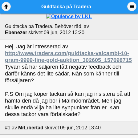
Guldtacka på Tradera. Behöver råd. - Ädelmetallforum
Guldtacka på Tradera. Behöver råd.
av
Ebenezer
skrivet 09 jun, 2012 13:20
Hej. Jag är intresserad av
http://www.tradera.com/guldtacka-valcambi-10-
gram-9999-fine-gold-auktion_302605_157698715
Tyvärr så har säljaren fått negativ feedback och
därför känns det lite sådär. Nån som känner till
försäljaren?
P.S Om jag köper tackan så kan jag insistera på att
hämta den då jag bor i Malmöområdet. Men jag
skulle endå vilja ha lite synpunkter från er. Kan
dessa tackor vara förfalskade?
#1
av
MrLibertad
skrivet 09 jun, 2012 13:40