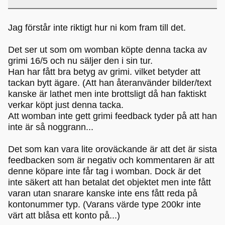
Jag förstår inte riktigt hur ni kom fram till det.
Det ser ut som om womban köpte denna tacka av
grimi 16/5 och nu säljer den i sin tur.
Han har fått bra betyg av grimi. vilket betyder att
tackan bytt ägare. (Att han återanvänder bilder/text
kanske är lathet men inte brottsligt då han faktiskt
verkar köpt just denna tacka.
Att womban inte gett grimi feedback tyder på att han
inte är så noggrann...
Det som kan vara lite oroväckande är att det är sista
feedbacken som är negativ och kommentaren är att
denne köpare inte får tag i womban. Dock är det
inte säkert att han betalat det objektet men inte fått
varan utan snarare kanske inte ens fått reda på
kontonummer typ. (Varans värde type 200kr inte
värt att blåsa ett konto på...)