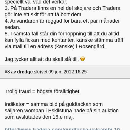
speciellt väl vad det verkar.
3. På Tradera finns en hel del skojare och Tradera
gör inte ett skit för att få bort dem.
4. Användaren är reggad för bara ett par månader
sedan.
5. I sämsta fall står din förhoppning till att du alltid
kan fylla fickan med kontanter, kanske stämma träff
via mail till en adress (kanske) i Rosengård.
Jag tycker allt att du skall slå till.
#8
av
dredge
skrivet 09 jun, 2012 16:25
Trolig fraud = högsta försiktighet.
Indikator = samma bild på guldtackan som
säljaren womban i Eskilstuna hade på sin auktion
som avslutades den 16:e maj.
http://www.tradera.com/guldtacka-valcambi-10-