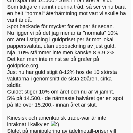
Om spot når 14.500.- SEK innan året är slut.
Som tidigare nämnt i denna tråd, så ser vi nu bara
en helt "normal" återhämtning mot vart vi skulle ha
varit ändå.
Spot backade för mycket för ett par år sedan.
Nu ligger vi på det jag menar är "normala" 10%
om året i stigning i guldpriset per år mot lokal
pappersvaluta, utan uppbackning av just guld.
Nja, 10% stämmer inte men kanske 8.6-9.2%
Det kan man inte minst se på grafer på
goldprice.org.
Just nu har guld stigit 8-12% hos de 10 största
valutarna i genomsnitt de sista 20åren, cirka
sådär.
Guldet stiger 10% om året och nu är vi jämnt.
5% på 14.500.- de närmaste halvåret ger en spot
på lite över 15.200.- innan året är slut.
Kinesisk och amerikansk trade-war är inte
inräknat i kalkylen
Slutet på manipulering av ädelmetall-priser vill