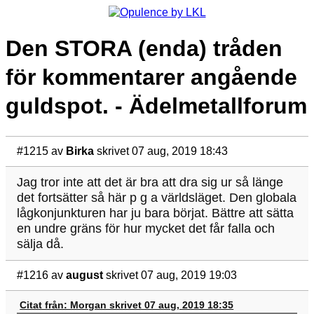
Den STORA (enda) tråden
för kommentarer angående
guldspot. - Ädelmetallforum
#1215
av
Birka
skrivet 07 aug, 2019 18:43
Jag tror inte att det är bra att dra sig ur så länge
det fortsätter så här p g a världsläget. Den globala
lågkonjunkturen har ju bara börjat. Bättre att sätta
en undre gräns för hur mycket det får falla och
sälja då.
#1216
av
august
skrivet 07 aug, 2019 19:03
Citat från: Morgan skrivet 07 aug, 2019 18:35