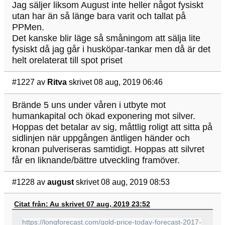
Jag säljer liksom August inte heller något fysiskt
utan har än så länge bara varit och tallat på
PPMen.
Det kanske blir läge så småningom att sälja lite
fysiskt då jag går i husköpar-tankar men då är det
helt orelaterat till spot priset
#1227
av
Ritva
skrivet 08 aug, 2019 06:46
Brände 5 uns under våren i utbyte mot
humankapital och ökad exponering mot silver.
Hoppas det betalar av sig, måttlig roligt att sitta på
sidlinjen när uppgången äntligen händer och
kronan pulveriseras samtidigt. Hoppas att silvret
får en liknande/bättre utveckling framöver.
#1228
av
august
skrivet 08 aug, 2019 08:53
Citat från: Au skrivet 07 aug, 2019 23:52
https://longforecast.com/gold-price-today-forecast-2017-