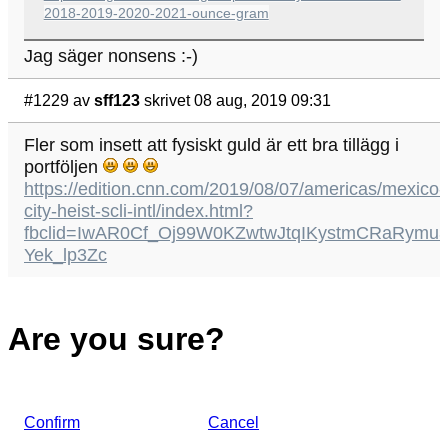
2018-2019-2020-2021-ounce-gram
Jag säger nonsens :-)
#1229
av
sff123
skrivet 08 aug, 2019 09:31
Fler som insett att fysiskt guld är ett bra tillägg i
portföljen
https://edition.cnn.com/2019/08/07/americas/mexico-
city-heist-scli-intl/index.html?
fbclid=IwAR0Cf_Oj99W0KZwtwJtqIKystmCRaRymu
Yek_lp3Zc
Are you sure?
Confirm
Cancel