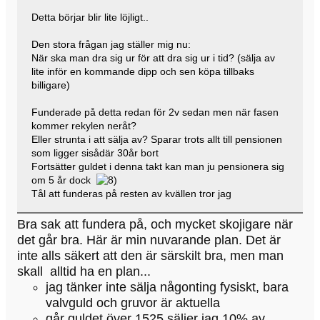
Detta börjar blir lite löjligt..
Den stora frågan jag ställer mig nu:
När ska man dra sig ur för att dra sig ur i tid? (sälja av
lite inför en kommande dipp och sen köpa tillbaks
billigare)
Funderade på detta redan för 2v sedan men när fasen
kommer rekylen neråt?
Eller strunta i att sälja av? Sparar trots allt till pensionen
som ligger sisådär 30år bort
Fortsätter guldet i denna takt kan man ju pensionera sig
om 5 år dock
Tål att funderas på resten av kvällen tror jag
Bra sak att fundera på, och mycket skojigare när
det går bra. Här är min nuvarande plan. Det är
inte alls säkert att den är särskilt bra, men man
skall alltid ha en plan...
jag tänker inte sälja någonting fysiskt, bara
valvguld och gruvor är aktuella
går guldet över 1525 säljer jag 10% av