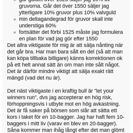
gruvorna. Går det över 1550 säljer jag
ytterligare 10% gruvor plus 10% valvguld
min deltagandegrad för gruvor skall inte
understiga 60%
fortsätter det förbi 1525 måste jag formulera
en plan för vad jag gör efter 1550
Det allra viktigaste för mig är att sälja nånting när
det går bra. Har man bara sålt en del (så att man
kan köpa tillbaka billigare) känns korrektionen ok
på ett helt annat sätt än om man inte sålt något.
Det är därför mindre viktigt att sälja exakt rätt
mängd (vad det nu är).
Det näst viktigaste i en kraftig bull är ”let your
winners run”, dvs jag accepterar en hög risk,
förhoppningsvis i utbyte mot en hög avkastning.
Det är få saker på börsen som slår att sätta ett
kors i taket för en 10-bagger. Jag har haft fem 10-
baggers i mitt liv (varav en blev en 20-bagger).
Såna kommer man ihåg långt efter det man glömt