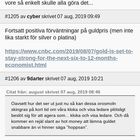
vore så enkelt skulle alla göra det...
#1205
av
cyber
skrivet 07 aug, 2019 09:49
Fortsatt positiva förväntningar på guldpris (men inte
lika starkt för silver o platina)
https://www.cnbc.com/2019/08/07/gold-is-set-to-
stay-strong-for-the-next-six-to-12-months-
economist.html
#1206
av
9darter
skrivet 07 aug, 2019 10:21
Citat från: august skrivet 07 aug, 2019 08:46
Oavsett hur det ser ut just nu så kan dessa orosmoln
skingras på kort tid om våra kloka och visa ledare plötsligt
beslöt sig för att agera som... kloka och visa ledare. Och då
kommer en rejäl slant av hot money att lämna guldet
snabbare än vi hinner säga ”hoppsan”.