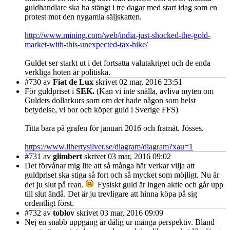
guldhandlare ska ha stängt i tre dagar med start idag som en
protest mot den nygamla säljskatten.
http://www.mining.com/web/india-just-shocked-the-gold-
market-with-this-unexpected-tax-hike/
Guldet ser starkt ut i det fortsatta valutakriget och de enda
verkliga hoten är politiska.
#730
av
Fiat de Lux
skrivet 02 mar, 2016 23:51
För guldpriset i
SEK.
(Kan vi inte snälla, avliva myten om
Guldets dollarkurs som om det hade någon som helst
betydelse, vi bor och köper guld i Sverige FFS)
Titta bara på grafen för januari 2016 och framåt. Jösses.
https://www.libertysilver.se/diagram/diagram?xau=1
#731
av
glimbert
skrivet 03 mar, 2016 09:02
Det förvånar mig lite att så många här verkar vilja att
guldpriset ska stiga så fort och så mycket som möjligt. Nu är
det ju slut på rean.
Fysiskt guld är ingen aktie och går upp
till slut ändå. Det är ju trevligare att hinna köpa på sig
ordentligt först.
#732
av
toblov
skrivet 03 mar, 2016 09:09
Nej en snabb uppgång är dålig ur många perspektiv. Bland