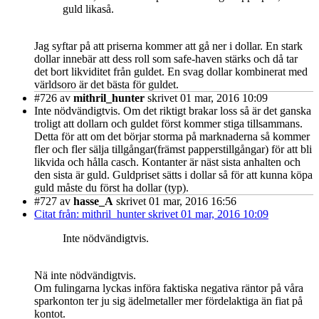
guld likaså.
Jag syftar på att priserna kommer att gå ner i dollar. En stark
dollar innebär att dess roll som safe-haven stärks och då tar
det bort likviditet från guldet. En svag dollar kombinerat med
världsoro är det bästa för guldet.
#726
av
mithril_hunter
skrivet 01 mar, 2016 10:09
Inte nödvändigtvis. Om det riktigt brakar loss så är det ganska
troligt att dollarn och guldet först kommer stiga tillsammans.
Detta för att om det börjar storma på marknaderna så kommer
fler och fler sälja tillgångar(främst papperstillgångar) för att bli
likvida och hålla casch. Kontanter är näst sista anhalten och
den sista är guld. Guldpriset sätts i dollar så för att kunna köpa
guld måste du först ha dollar (typ).
#727
av
hasse_A
skrivet 01 mar, 2016 16:56
Citat från: mithril_hunter skrivet 01 mar, 2016 10:09
Inte nödvändigtvis.
Nä inte nödvändigtvis.
Om fulingarna lyckas införa faktiska negativa räntor på våra
sparkonton ter ju sig ädelmetaller mer fördelaktiga än fiat på
kontot.