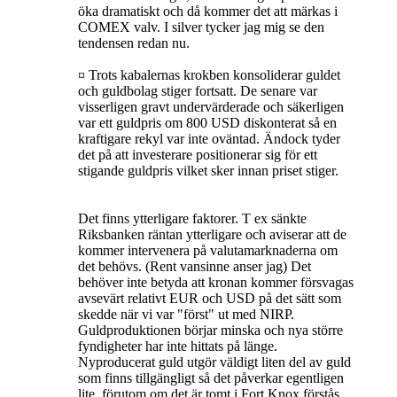
öka dramatiskt och då kommer det att märkas i
COMEX valv. I silver tycker jag mig se den
tendensen redan nu.
¤ Trots kabalernas krokben konsoliderar guldet
och guldbolag stiger fortsatt. De senare var
visserligen gravt undervärderade och säkerligen
var ett guldpris om 800 USD diskonterat så en
kraftigare rekyl var inte oväntad. Ändock tyder
det på att investerare positionerar sig för ett
stigande guldpris vilket sker innan priset stiger.
Det finns ytterligare faktorer. T ex sänkte
Riksbanken räntan ytterligare och aviserar att de
kommer intervenera på valutamarknaderna om
det behövs. (Rent vansinne anser jag) Det
behöver inte betyda att kronan kommer försvagas
avsevärt relativt EUR och USD på det sätt som
skedde när vi var "först" ut med NIRP.
Guldproduktionen börjar minska och nya större
fyndigheter har inte hittats på länge.
Nyproducerat guld utgör väldigt liten del av guld
som finns tillgängligt så det påverkar egentligen
lite, förutom om det är tomt i Fort Knox förstås,