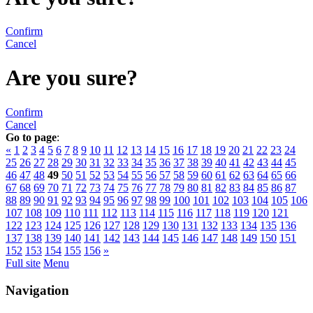
Confirm
Cancel
Are you sure?
Confirm
Cancel
Go to page
:
«
1
2
3
4
5
6
7
8
9
10
11
12
13
14
15
16
17
18
19
20
21
22
23
24
25
26
27
28
29
30
31
32
33
34
35
36
37
38
39
40
41
42
43
44
45
46
47
48
49
50
51
52
53
54
55
56
57
58
59
60
61
62
63
64
65
66
67
68
69
70
71
72
73
74
75
76
77
78
79
80
81
82
83
84
85
86
87
88
89
90
91
92
93
94
95
96
97
98
99
100
101
102
103
104
105
106
107
108
109
110
111
112
113
114
115
116
117
118
119
120
121
122
123
124
125
126
127
128
129
130
131
132
133
134
135
136
137
138
139
140
141
142
143
144
145
146
147
148
149
150
151
152
153
154
155
156
»
Full site
Menu
Navigation