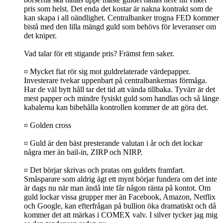
pris som helst. Det enda det kostar är nakna kontrakt som de
kan skapa i all oändlighet. Centralbanker trogna FED kommer
bistå med den lilla mängd guld som behövs för leveranser om
det kniper.
Vad talar för ett stigande pris? Främst fem saker.
¤ Mycket fiat rör sig mot guldrelaterade värdepapper.
Investerare tvekar uppenbart på centralbankernas förmåga.
Har de väl bytt håll tar det tid att vända tillbaka. Tyvärr är det
mest papper och mindre fysiskt guld som handlas och så länge
kabalerna kan bibehålla kontrollen kommer de att göra det.
¤ Golden cross
¤ Guld är den bäst presterande valutan i år och det lockar
några mer än bail-in, ZIRP och NIRP.
¤ Det börjar skrivas och pratas om guldets framfart.
Småsparare som aldrig ägt ett mynt börjar fundera om det inte
är dags nu när man ändå inte får någon ränta på kontot. Om
guld lockar vissa grupper mer än Facebook, Amazon, Netflix
och Google, kan efterfrågan på bullion öka dramatiskt och då
kommer det att märkas i COMEX valv. I silver tycker jag mig