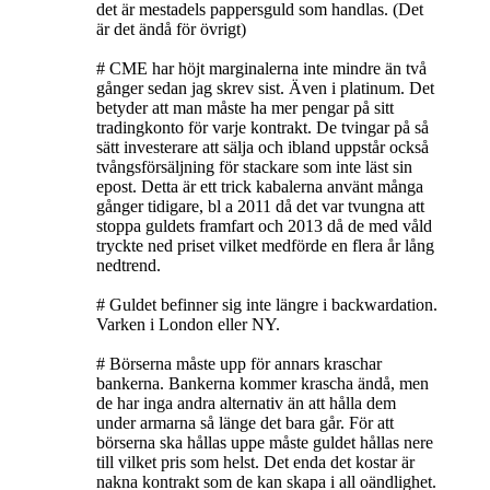
det är mestadels pappersguld som handlas. (Det
är det ändå för övrigt)
# CME har höjt marginalerna inte mindre än två
gånger sedan jag skrev sist. Även i platinum. Det
betyder att man måste ha mer pengar på sitt
tradingkonto för varje kontrakt. De tvingar på så
sätt investerare att sälja och ibland uppstår också
tvångsförsäljning för stackare som inte läst sin
epost. Detta är ett trick kabalerna använt många
gånger tidigare, bl a 2011 då det var tvungna att
stoppa guldets framfart och 2013 då de med våld
tryckte ned priset vilket medförde en flera år lång
nedtrend.
# Guldet befinner sig inte längre i backwardation.
Varken i London eller NY.
# Börserna måste upp för annars kraschar
bankerna. Bankerna kommer krascha ändå, men
de har inga andra alternativ än att hålla dem
under armarna så länge det bara går. För att
börserna ska hållas uppe måste guldet hållas nere
till vilket pris som helst. Det enda det kostar är
nakna kontrakt som de kan skapa i all oändlighet.