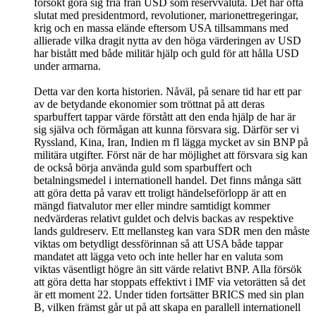
försökt göra sig fria från USD som reservvaluta. Det har ofta
slutat med presidentmord, revolutioner, marionettregeringar,
krig och en massa elände eftersom USA tillsammans med
allierade vilka dragit nytta av den höga värderingen av USD
har bistått med både militär hjälp och guld för att hålla USD
under armarna.
Detta var den korta historien. Nåväl, på senare tid har ett par
av de betydande ekonomier som tröttnat på att deras
sparbuffert tappar värde förstått att den enda hjälp de har är
sig själva och förmågan att kunna försvara sig. Därför ser vi
Ryssland, Kina, Iran, Indien m fl lägga mycket av sin BNP på
militära utgifter. Först när de har möjlighet att försvara sig kan
de också börja använda guld som sparbuffert och
betalningsmedel i internationell handel. Det finns många sätt
att göra detta på varav ett troligt händelseförlopp är att en
mängd fiatvalutor mer eller mindre samtidigt kommer
nedvärderas relativt guldet och delvis backas av respektive
lands guldreserv. Ett mellansteg kan vara SDR men den måste
viktas om betydligt dessförinnan så att USA både tappar
mandatet att lägga veto och inte heller har en valuta som
viktas väsentligt högre än sitt värde relativt BNP. Alla försök
att göra detta har stoppats effektivt i IMF via vetorätten så det
är ett moment 22. Under tiden fortsätter BRICS med sin plan
B, vilken främst går ut på att skapa en parallell internationell