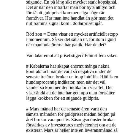
stigande. En på lång sikt mycket stark köpsignal.
Det är när den inträffar man bör byta attityd och
förstå att guldpriset kommer stiga några år
framöver. Har man inte handlat än gör man det
nu! Samma signal kom i dollarpriset igår.
Röd zon = Detta visar ett mycket artificiellt stopp
i momentum. Så ser det sällan ut, förutom i guld
när manipulatörerna har panik. Har de det?
Vad talar emot att priset stiger? Främst fem saker.
# Kabalerna har skapat enormt många nakna
kontrakt och när de varit så negativa under de
senaste tre åren brukar en topp inträffa. Hittills en
hundraprocentig indikator, men när det väl
vänder så kommer den indikatorn visa fel. Det
visar ändå att de inte har gett upp utan fortsätter
lägga krokben för ett stigande guldpris.
# Mars månad har de senaste åren varit den
sämsta månaden för guldpriset medan början på
året brukar vara positiv. Säsongsmönster brukar
förstärkas av investerares medvetenhet om att de
existerar. Mars är heller inte en leveransmånad så