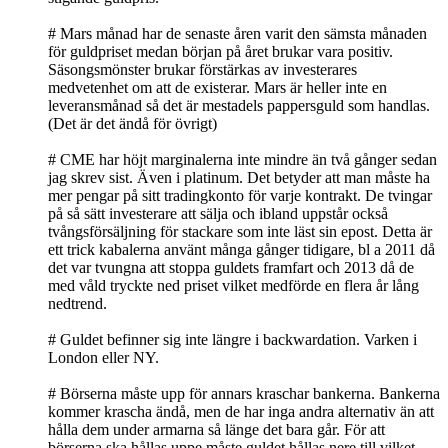
# Mars månad har de senaste åren varit den sämsta månaden
för guldpriset medan början på året brukar vara positiv.
Säsongsmönster brukar förstärkas av investerares
medvetenhet om att de existerar. Mars är heller inte en
leveransmånad så det är mestadels pappersguld som handlas.
(Det är det ändå för övrigt)
# CME har höjt marginalerna inte mindre än två gånger sedan
jag skrev sist. Även i platinum. Det betyder att man måste ha
mer pengar på sitt tradingkonto för varje kontrakt. De tvingar
på så sätt investerare att sälja och ibland uppstår också
tvångsförsäljning för stackare som inte läst sin epost. Detta är
ett trick kabalerna använt många gånger tidigare, bl a 2011 då
det var tvungna att stoppa guldets framfart och 2013 då de
med våld tryckte ned priset vilket medförde en flera år lång
nedtrend.
# Guldet befinner sig inte längre i backwardation. Varken i
London eller NY.
# Börserna måste upp för annars kraschar bankerna. Bankerna
kommer krascha ändå, men de har inga andra alternativ än att
hålla dem under armarna så länge det bara går. För att
börserna ska hållas uppe måste guldet hållas nere till vilket