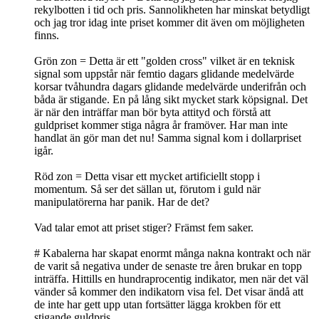
rekylbotten i tid och pris. Sannolikheten har minskat betydligt
och jag tror idag inte priset kommer dit även om möjligheten
finns.
Grön zon = Detta är ett "golden cross" vilket är en teknisk
signal som uppstår när femtio dagars glidande medelvärde
korsar tvåhundra dagars glidande medelvärde underifrån och
båda är stigande. En på lång sikt mycket stark köpsignal. Det
är när den inträffar man bör byta attityd och förstå att
guldpriset kommer stiga några år framöver. Har man inte
handlat än gör man det nu! Samma signal kom i dollarpriset
igår.
Röd zon = Detta visar ett mycket artificiellt stopp i
momentum. Så ser det sällan ut, förutom i guld när
manipulatörerna har panik. Har de det?
Vad talar emot att priset stiger? Främst fem saker.
# Kabalerna har skapat enormt många nakna kontrakt och när
de varit så negativa under de senaste tre åren brukar en topp
inträffa. Hittills en hundraprocentig indikator, men när det väl
vänder så kommer den indikatorn visa fel. Det visar ändå att
de inte har gett upp utan fortsätter lägga krokben för ett
stigande guldpris.