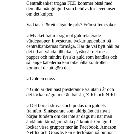
Centralbanker trogna FED kommer bistå med
den lilla mängd guld som behövs för leveranser
om det kniper.
Vad talar för ett stigande pris? Främst fem saker.
¤ Mycket fiat rör sig mot guldrelaterade
värdepapper. Investerare tvekar uppenbart på
centralbankernas förmåga. Har de väl bytt håll tar
det tid att vända tillbaka. Tyvärr är det mest
papper och mindre fysiskt guld som handlas och
så länge kabalerna kan bibehålla kontrollen
kommer de att göra det.
¤ Golden cross
¤ Guld är den bäst presterande valutan i år och
det lockar några mer än bail-in, ZIRP och NIRP.
¤ Det börjar skrivas och pratas om guldets
framfart. Småsparare som aldrig ägt ett mynt
börjar fundera om det inte är dags nu när man
ändå inte får någon ränta på kontot. Om guld
lockar vissa grupper mer än Facebook, Amazon,
Netflix och Google, kan efterfrågan på bullion