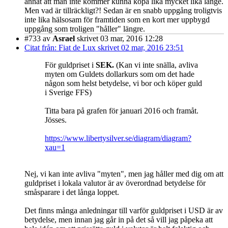
annat att man inte kommer kunna köpa lika mycket lika länge.
Men vad är tillräckligt?! Sedan är en snabb uppgång troligtvis
inte lika hälsosam för framtiden som en kort mer uppbygd
uppgång som troligen "håller" längre.
#733
av
Asrael
skrivet 03 mar, 2016 12:28
Citat från: Fiat de Lux skrivet 02 mar, 2016 23:51
För guldpriset i
SEK.
(Kan vi inte snälla, avliva
myten om Guldets dollarkurs som om det hade
någon som helst betydelse, vi bor och köper guld
i Sverige FFS)
Titta bara på grafen för januari 2016 och framåt.
Jösses.
https://www.libertysilver.se/diagram/diagram?
xau=1
Nej, vi kan inte avliva "myten", men jag håller med dig om att
guldpriset i lokala valutor är av överordnad betydelse för
småsparare i det långa loppet.
Det finns många anledningar till varför guldpriset i USD är av
betydelse, men innan jag går in på det så vill jag påpeka att