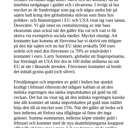
innebära nedgångar i guldet och i råvarorna. I övrigt så har
mycket av de funderingar som jag och några andra här på
sajten haft kring den globalistiska strävan som finns hos
poltiker- och finanstoppen i EU och USA visat sig vara sanna.
Dessvärre. Vi går emot en centralstyrning av inte bara
ekonomin utan också när det gäller fria val och vad vi får
skriva via exempelvis sociala medier. Mycket olustigt. Att
kontanter kan komma att försvinna har vi skrivit om tidigare
på den här sajten och nu har EU tänkt avskaffa 500 euro
sedeln och med den försvinner ca 70% av totalvärdet i
kontanter i euro. Larry Summers, globalist uti fingerspetsarna,
har föreslagit att USA bör dra in 100 dollar sedlarna nu när
EU är ute i liknande ärenden. Försvinner kontanter så borde
det initialt gynna guld (och silver).
Försäljningen och importen av guld i Indien har sjunkit
kraftigt i februari eftersom det tidigare kablats ut att den
indiska regeringen ska sänka importskatten på guld nu till
veckan. Det har nu visat sig att den indiska regeringen kanske
inte alls kommer att sänka importskatten på guld utan istället
höja den till så mycket som 15%. När det gäller att bedra och
lura indierna att förlora sina tillgångar så finns det inga
gränser. Summa summarum, indierna köpte mindre guld i
februari och kommer med de nya skattehöjningarna knappast