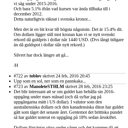
vi såg under 2015-2016.
Och bara 5.1% ifrån vad kursen var ända tillbaka till i
december 2012.
Detta naturligtvis räknat i svenska kronor...
Men det är en bit kvar till högsta någonsin. Det är 15.4% dit.
Om dollarn ligger still mot kronan kan vi se nytt svenskt
rekord då guldpris i dollar når 1440 USD. (Dvs långt tidigare
än då guldspot i dollar slår nytt rekord.)
Silvret har dock längre att gå...
/H
#722
av
toblov
skrivet 24 feb, 2016 20:45
Upp som en sol, ner som en pannkaka...
#723
av
ManoleteSTHLM
skrivet 28 feb, 2016 23:25
Det blir intressant att se om guldet kan behålla sin 2016-
uppgång under mars månad (och då syftar jag på
uppgångarna mätt i US dollar). I valutor som den
australiensiska dollarn och den kanadensiska diton har guldet
gått som tåget det senaste året. Gentemot det brittiska pundet
så har guldet noterat en uppgång på 18% sedan årsskiftet.
Dollarn förväntas stiga under våren och det kommer då att