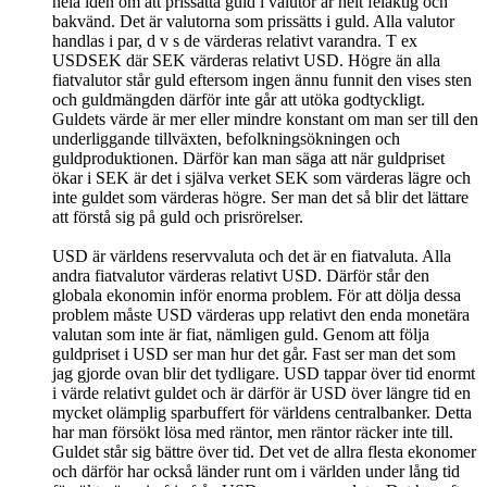
hela idén om att prissätta guld i valutor är helt felaktig och
bakvänd. Det är valutorna som prissätts i guld. Alla valutor
handlas i par, d v s de värderas relativt varandra. T ex
USDSEK där SEK värderas relativt USD. Högre än alla
fiatvalutor står guld eftersom ingen ännu funnit den vises sten
och guldmängden därför inte går att utöka godtyckligt.
Guldets värde är mer eller mindre konstant om man ser till den
underliggande tillväxten, befolkningsökningen och
guldproduktionen. Därför kan man säga att när guldpriset
ökar i SEK är det i själva verket SEK som värderas lägre och
inte guldet som värderas högre. Ser man det så blir det lättare
att förstå sig på guld och prisrörelser.
USD är världens reservvaluta och det är en fiatvaluta. Alla
andra fiatvalutor värderas relativt USD. Därför står den
globala ekonomin inför enorma problem. För att dölja dessa
problem måste USD värderas upp relativt den enda monetära
valutan som inte är fiat, nämligen guld. Genom att följa
guldpriset i USD ser man hur det går. Fast ser man det som
jag gjorde ovan blir det tydligare. USD tappar över tid enormt
i värde relativt guldet och är därför är USD över längre tid en
mycket olämplig sparbuffert för världens centralbanker. Detta
har man försökt lösa med räntor, men räntor räcker inte till.
Guldet står sig bättre över tid. Det vet de allra flesta ekonomer
och därför har också länder runt om i världen under lång tid