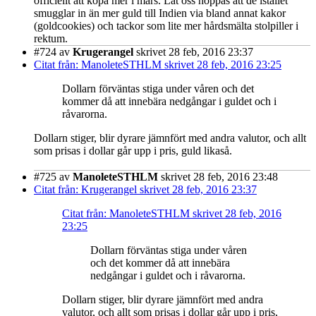
officiellt att köpa mer i mars. Låt oss hoppas att de istället
smugglar in än mer guld till Indien via bland annat kakor
(goldcookies) och tackor som lite mer hårdsmälta stolpiller i
rektum.
#724
av
Krugerangel
skrivet 28 feb, 2016 23:37
Citat från: ManoleteSTHLM skrivet 28 feb, 2016 23:25
Dollarn förväntas stiga under våren och det
kommer då att innebära nedgångar i guldet och i
råvarorna.
Dollarn stiger, blir dyrare jämnfört med andra valutor, och allt
som prisas i dollar går upp i pris, guld likaså.
#725
av
ManoleteSTHLM
skrivet 28 feb, 2016 23:48
Citat från: Krugerangel skrivet 28 feb, 2016 23:37
Citat från: ManoleteSTHLM skrivet 28 feb, 2016
23:25
Dollarn förväntas stiga under våren
och det kommer då att innebära
nedgångar i guldet och i råvarorna.
Dollarn stiger, blir dyrare jämnfört med andra
valutor, och allt som prisas i dollar går upp i pris,