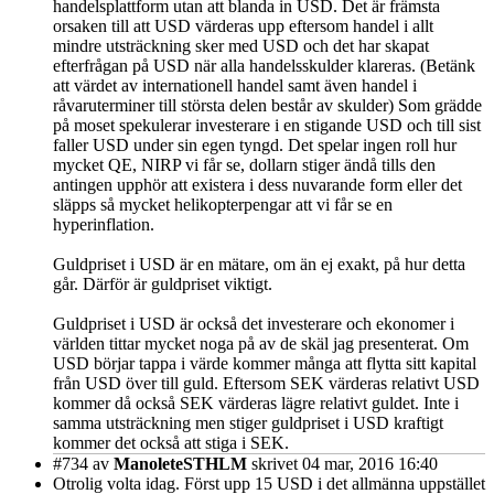
handelsplattform utan att blanda in USD. Det är främsta
orsaken till att USD värderas upp eftersom handel i allt
mindre utsträckning sker med USD och det har skapat
efterfrågan på USD när alla handelsskulder klareras. (Betänk
att värdet av internationell handel samt även handel i
råvaruterminer till största delen består av skulder) Som grädde
på moset spekulerar investerare i en stigande USD och till sist
faller USD under sin egen tyngd. Det spelar ingen roll hur
mycket QE, NIRP vi får se, dollarn stiger ändå tills den
antingen upphör att existera i dess nuvarande form eller det
släpps så mycket helikopterpengar att vi får se en
hyperinflation.
Guldpriset i USD är en mätare, om än ej exakt, på hur detta
går. Därför är guldpriset viktigt.
Guldpriset i USD är också det investerare och ekonomer i
världen tittar mycket noga på av de skäl jag presenterat. Om
USD börjar tappa i värde kommer många att flytta sitt kapital
från USD över till guld. Eftersom SEK värderas relativt USD
kommer då också SEK värderas lägre relativt guldet. Inte i
samma utsträckning men stiger guldpriset i USD kraftigt
kommer det också att stiga i SEK.
#734
av
ManoleteSTHLM
skrivet 04 mar, 2016 16:40
Otrolig volta idag. Först upp 15 USD i det allmänna uppstället