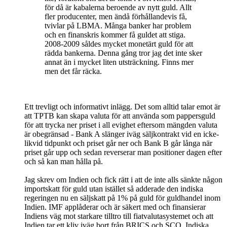
för då är kabalerna beroende av nytt guld. Allt
fler producenter, men ändå förhållandevis få,
tvivlar på LBMA. Många banker har problem
och en finanskris kommer få guldet att stiga.
2008-2009 såldes mycket monetärt guld för att
rädda bankerna. Denna gång tror jag det inte sker
annat än i mycket liten utsträckning. Finns mer
men det får räcka.
Ett trevligt och informativt inlägg. Det som alltid talar emot är
att TPTB kan skapa valuta för att använda som pappersguld
för att trycka ner priset i all evighet eftersom mängden valuta
är obegränsad - Bank A slänger iväg säljkontrakt vid en icke-
likvid tidpunkt och priset går ner och Bank B går långa när
priset går upp och sedan reverserar man positioner dagen efter
och så kan man hålla på.
Jag skrev om Indien och fick rätt i att de inte alls sänkte någon
importskatt för guld utan istället så adderade den indiska
regeringen nu en säljskatt på 1% på guld för guldhandel inom
Indien. IMF applåderar och är säkert med och finansierar
Indiens väg mot starkare tilltro till fiatvalutasystemet och att
Indien tar ett kliv iväg bort från BRICS och SCO. Indiska