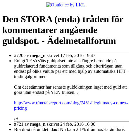
Den STORA (enda) tråden för
kommentarer angående
guldspot. - Ädelmetallforum
#720
av
mega_n
skrivet 17 feb, 2016 19:47
Enligt TF så sätts guldpriset inte alls längre beroende på
guldrelaterad fundamenta som tillgång och efterfrågan utan
endast på olika valuta-par etc med hjälp av automatiska HFT-
tradingalgoritmer.
Om det stämmer har senaste guldökningen inget med guld att
göra utan endast på YEN-kursen...
http://www.tfmetalsreport.com/blog/7451/illegitimacy-comex-
pricing
/H
#721
av
mega_n
skrivet 24 feb, 2016 16:06
Bra drag på guldet idag! Nu bara 2.1% ifrån högsta guldpris