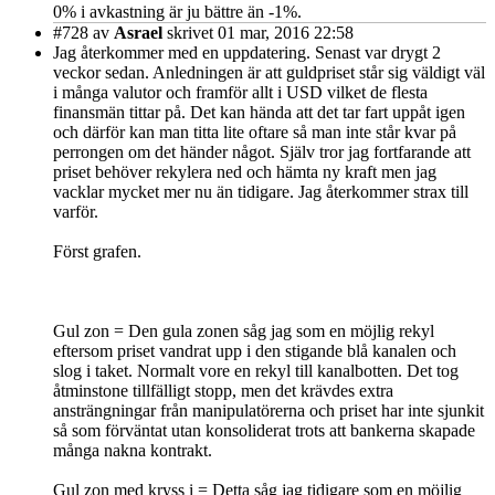
0% i avkastning är ju bättre än -1%.
#728
av
Asrael
skrivet 01 mar, 2016 22:58
Jag återkommer med en uppdatering. Senast var drygt 2
veckor sedan. Anledningen är att guldpriset står sig väldigt väl
i många valutor och framför allt i USD vilket de flesta
finansmän tittar på. Det kan hända att det tar fart uppåt igen
och därför kan man titta lite oftare så man inte står kvar på
perrongen om det händer något. Själv tror jag fortfarande att
priset behöver rekylera ned och hämta ny kraft men jag
vacklar mycket mer nu än tidigare. Jag återkommer strax till
varför.
Först grafen.
Gul zon = Den gula zonen såg jag som en möjlig rekyl
eftersom priset vandrat upp i den stigande blå kanalen och
slog i taket. Normalt vore en rekyl till kanalbotten. Det tog
åtminstone tillfälligt stopp, men det krävdes extra
ansträngningar från manipulatörerna och priset har inte sjunkit
så som förväntat utan konsoliderat trots att bankerna skapade
många nakna kontrakt.
Gul zon med kryss i = Detta såg jag tidigare som en möjlig