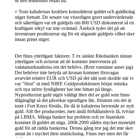
se den tendensen redan nu.
¤ Trots kabalernas krokben konsoliderar guldet och guldbolag
stiger fortsatt. De senare var visserligen gravt undervärderade
och säkerligen var ett guldpris om 800 USD diskonterat så en
kraftigare rekyl var inte oväntad. Ändock tyder det på att
investerare positionerar sig för ett stigande guldpris vilket sker
innan priset stiger.
Det finns ytterligare faktorer. T ex sänkte Riksbanken räntan
ytterligare och aviserar att de kommer intervenera på
valutamarknaderna om det behövs. (Rent vansinne anser jag)
Det behöver inte betyda att kronan kommer försvagas
avsevärt relativt EUR och USD på det sätt som skedde när vi
var "först" ut med NIRP. Guldproduktionen börjar minska
och nya större fyndigheter har inte hittats på länge.
Nyproducerat guld utgör väldigt liten del av guld som finns
tillgängligt så det påverkar egentligen lite, förutom om det är
tomt i Fort Knox förstås, för då är kabalerna beroende av nytt
guld. Allt fler producenter, men ändå förhållandevis få, tvivlar
på LBMA. Många banker har problem och en finanskris
kommer få guldet att stiga. 2008-2009 såldes mycket monetärt
guld för att rädda bankerna. Denna gång tror jag det inte sker
annat än i mycket liten utsträckning. Finns mer men det får