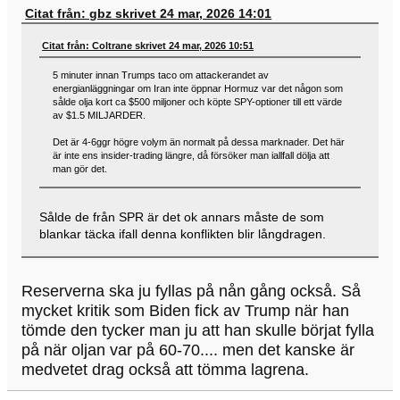
Citat från: gbz skrivet 24 mar, 2026 14:01
Citat från: Coltrane skrivet 24 mar, 2026 10:51
5 minuter innan Trumps taco om attackerandet av
energianläggningar om Iran inte öppnar Hormuz var det någon som
sålde olja kort ca $500 miljoner och köpte SPY-optioner till ett värde
av $1.5 MILJARDER.
Det är 4-6ggr högre volym än normalt på dessa marknader. Det här
är inte ens insider-trading längre, då försöker man iallfall dölja att
man gör det.
Sålde de från SPR är det ok annars måste de som
blankar täcka ifall denna konflikten blir långdragen.
Reserverna ska ju fyllas på nån gång också. Så
mycket kritik som Biden fick av Trump när han
tömde den tycker man ju att han skulle börjat fylla
på när oljan var på 60-70.... men det kanske är
medvetet drag också att tömma lagrena.