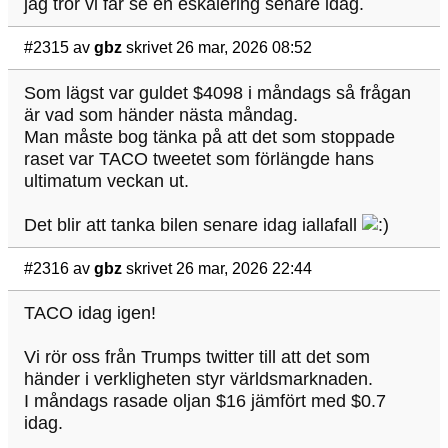
jag tror vi får se en eskalering senare idag.
#2315
av
gbz
skrivet 26 mar, 2026 08:52
Som lägst var guldet $4098 i måndags så frågan
är vad som händer nästa måndag.
Man måste bog tänka på att det som stoppade
raset var TACO tweetet som förlängde hans
ultimatum veckan ut.
Det blir att tanka bilen senare idag iallafall
#2316
av
gbz
skrivet 26 mar, 2026 22:44
TACO idag igen!
Vi rör oss från Trumps twitter till att det som
händer i verkligheten styr världsmarknaden.
I måndags rasade oljan $16 jämfört med $0.7
idag.