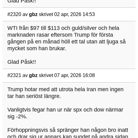
Glad Påsk!!
#2320
av
gbz
skrivet 02 apr, 2026 14:53
WTI från $97 till $113 och guld/silver och hela
marknaden rasar eftersom Trump för första
gången på en månad höll ett tal utan att ljuga så
mycket som han brukar.
Glad Påsk!!
#2321
av
gbz
skrivet 07 apr, 2026 16:08
Trump hotar med att utrota hela Iran men ingen
tar han seriöst längre.
Vanligtvis fegar han ur när spx och dow närmar
sig -2%.
Förhoppningsvis så spränger han någon bro inatt
och drar sig ur annars kan sundet på andra sidan