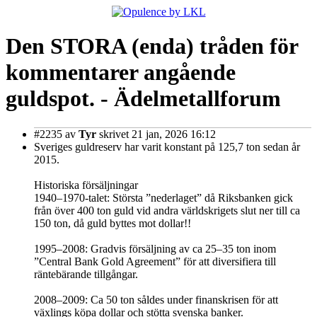
Den STORA (enda) tråden för
kommentarer angående
guldspot. - Ädelmetallforum
#2235
av
Tyr
skrivet 21 jan, 2026 16:12
Sveriges guldreserv har varit konstant på 125,7 ton sedan år
2015.
Historiska försäljningar
1940–1970-talet: Största ”nederlaget” då Riksbanken gick
från över 400 ton guld vid andra världskrigets slut ner till ca
150 ton, då guld byttes mot dollar!!
1995–2008: Gradvis försäljning av ca 25–35 ton inom
”Central Bank Gold Agreement” för att diversifiera till
räntebärande tillgångar.
2008–2009: Ca 50 ton såldes under finanskrisen för att
växlings köpa dollar och stötta svenska banker.