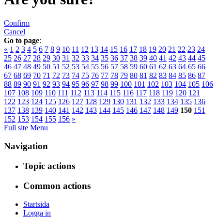
Confirm
Cancel
Go to page
:
«
1
2
3
4
5
6
7
8
9
10
11
12
13
14
15
16
17
18
19
20
21
22
23
24
25
26
27
28
29
30
31
32
33
34
35
36
37
38
39
40
41
42
43
44
45
46
47
48
49
50
51
52
53
54
55
56
57
58
59
60
61
62
63
64
65
66
67
68
69
70
71
72
73
74
75
76
77
78
79
80
81
82
83
84
85
86
87
88
89
90
91
92
93
94
95
96
97
98
99
100
101
102
103
104
105
106
107
108
109
110
111
112
113
114
115
116
117
118
119
120
121
122
123
124
125
126
127
128
129
130
131
132
133
134
135
136
137
138
139
140
141
142
143
144
145
146
147
148
149
150
151
152
153
154
155
156
»
Full site
Menu
Navigation
Topic actions
Common actions
Startsida
Logga in