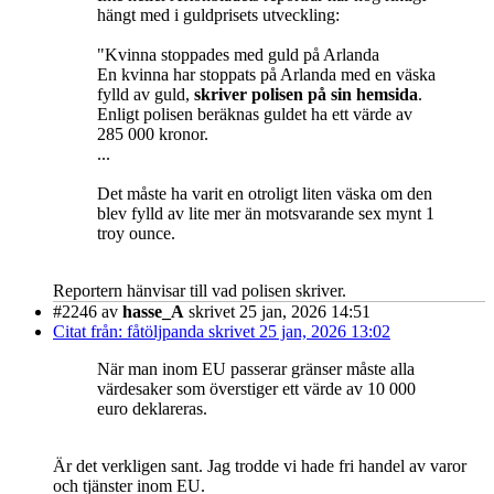
hängt med i guldprisets utveckling:
"Kvinna stoppades med guld på Arlanda
En kvinna har stoppats på Arlanda med en väska
fylld av guld,
skriver polisen på sin hemsida
.
Enligt polisen beräknas guldet ha ett värde av
285 000 kronor.
...
Det måste ha varit en otroligt liten väska om den
blev fylld av lite mer än motsvarande sex mynt 1
troy ounce.
Reportern hänvisar till vad polisen skriver.
#2246
av
hasse_A
skrivet 25 jan, 2026 14:51
Citat från: fåtöljpanda skrivet 25 jan, 2026 13:02
När man inom EU passerar gränser måste alla
värdesaker som överstiger ett värde av 10 000
euro deklareras.
Är det verkligen sant. Jag trodde vi hade fri handel av varor
och tjänster inom EU.