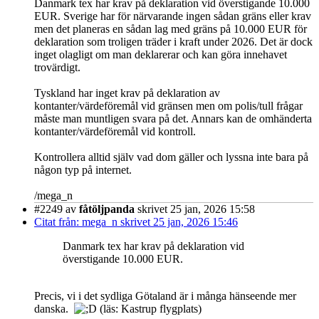
Danmark tex har krav på deklaration vid överstigande 10.000
EUR. Sverige har för närvarande ingen sådan gräns eller krav
men det planeras en sådan lag med gräns på 10.000 EUR för
deklaration som troligen träder i kraft under 2026. Det är dock
inget olagligt om man deklarerar och kan göra innehavet
trovärdigt.
Tyskland har inget krav på deklaration av
kontanter/värdeföremål vid gränsen men om polis/tull frågar
måste man muntligen svara på det. Annars kan de omhänderta
kontanter/värdeföremål vid kontroll.
Kontrollera alltid själv vad dom gäller och lyssna inte bara på
någon typ på internet.
/mega_n
#2249
av
fåtöljpanda
skrivet 25 jan, 2026 15:58
Citat från: mega_n skrivet 25 jan, 2026 15:46
Danmark tex har krav på deklaration vid
överstigande 10.000 EUR.
Precis, vi i det sydliga Götaland är i många hänseende mer
danska.
(läs: Kastrup flygplats)