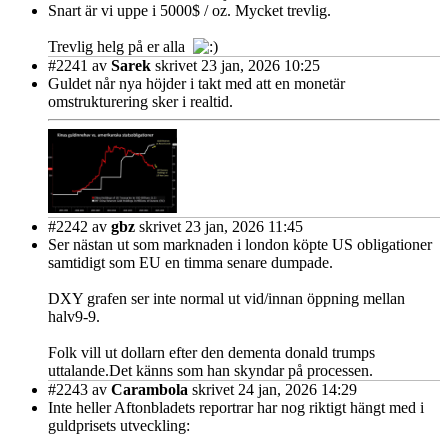
Snart är vi uppe i 5000$ / oz. Mycket trevlig.
Trevlig helg på er alla
#2241
av
Sarek
skrivet 23 jan, 2026 10:25
Guldet når nya höjder i takt med att en monetär
omstrukturering sker i realtid.
#2242
av
gbz
skrivet 23 jan, 2026 11:45
Ser nästan ut som marknaden i london köpte US obligationer
samtidigt som EU en timma senare dumpade.
DXY grafen ser inte normal ut vid/innan öppning mellan
halv9-9.
Folk vill ut dollarn efter den dementa donald trumps
uttalande.Det känns som han skyndar på processen.
#2243
av
Carambola
skrivet 24 jan, 2026 14:29
Inte heller Aftonbladets reportrar har nog riktigt hängt med i
guldprisets utveckling: