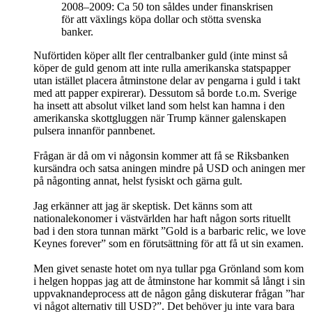
2008–2009: Ca 50 ton såldes under finanskrisen
för att växlings köpa dollar och stötta svenska
banker.
Nuförtiden köper allt fler centralbanker guld (inte minst så
köper de guld genom att inte rulla amerikanska statspapper
utan istället placera åtminstone delar av pengarna i guld i takt
med att papper expirerar). Dessutom så borde t.o.m. Sverige
ha insett att absolut vilket land som helst kan hamna i den
amerikanska skottgluggen när Trump känner galenskapen
pulsera innanför pannbenet.
Frågan är då om vi någonsin kommer att få se Riksbanken
kursändra och satsa aningen mindre på USD och aningen mer
på någonting annat, helst fysiskt och gärna gult.
Jag erkänner att jag är skeptisk. Det känns som att
nationalekonomer i västvärlden har haft någon sorts rituellt
bad i den stora tunnan märkt ”Gold is a barbaric relic, we love
Keynes forever” som en förutsättning för att få ut sin examen.
Men givet senaste hotet om nya tullar pga Grönland som kom
i helgen hoppas jag att de åtminstone har kommit så långt i sin
uppvaknandeprocess att de någon gång diskuterar frågan ”har
vi något alternativ till USD?”. Det behöver ju inte vara bara