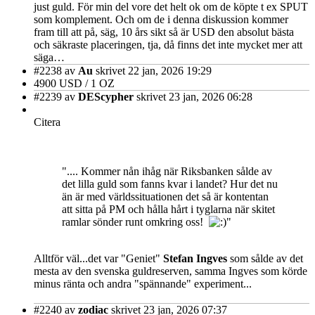
just guld. För min del vore det helt ok om de köpte t ex SPUT
som komplement. Och om de i denna diskussion kommer
fram till att på, säg, 10 års sikt så är USD den absolut bästa
och säkraste placeringen, tja, då finns det inte mycket mer att
säga…
#2238
av
Au
skrivet 22 jan, 2026 19:29
4900 USD / 1 OZ
#2239
av
DEScypher
skrivet 23 jan, 2026 06:28
Citera
".... Kommer nån ihåg när Riksbanken sålde av
det lilla guld som fanns kvar i landet? Hur det nu
än är med världssituationen det så är kontentan
att sitta på PM och hålla hårt i tyglarna när skitet
ramlar sönder runt omkring oss!
"
Alltför väl...det var "Geniet"
Stefan Ingves
som sålde av det
mesta av den svenska guldreserven, samma Ingves som körde
minus ränta och andra "spännande" experiment...
#2240
av
zodiac
skrivet 23 jan, 2026 07:37