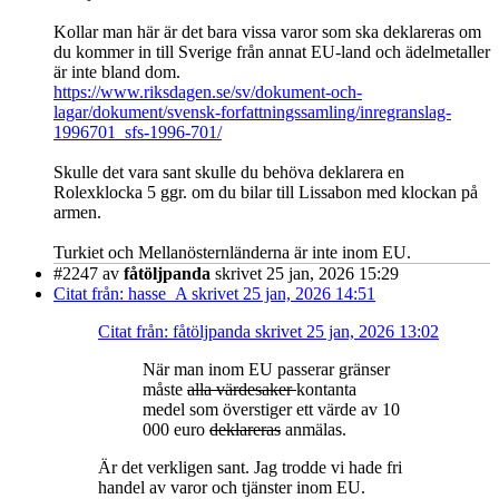
Kollar man här är det bara vissa varor som ska deklareras om
du kommer in till Sverige från annat EU-land och ädelmetaller
är inte bland dom.
https://www.riksdagen.se/sv/dokument-och-
lagar/dokument/svensk-forfattningssamling/inregranslag-
1996701_sfs-1996-701/
Skulle det vara sant skulle du behöva deklarera en
Rolexklocka 5 ggr. om du bilar till Lissabon med klockan på
armen.
Turkiet och Mellanösternländerna är inte inom EU.
#2247
av
fåtöljpanda
skrivet 25 jan, 2026 15:29
Citat från: hasse_A skrivet 25 jan, 2026 14:51
Citat från: fåtöljpanda skrivet 25 jan, 2026 13:02
När man inom EU passerar gränser
måste
alla värdesaker
kontanta
medel som överstiger ett värde av 10
000 euro
deklareras
anmälas.
Är det verkligen sant. Jag trodde vi hade fri
handel av varor och tjänster inom EU.