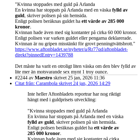
"Kvinna stoppades med guld på Arlanda
En kvinna har stoppats på Arlanda med en väska
fylld av
guld
, skriver polisen på sin hemsida.
Enligt polisen beräknas guldet ha
ett värde av 285 000
kronor
.
Kvinnan hade även med sig kontanter på cirka 60 000 kronor.
Enligt polisen var varken guldet eller pengarna deklarerade.
Kvinnan är nu gripen misstänkt för grovt penningtvättsbrott."
https://www.aftonbladet.se/nyheter/a/Rr77qd/aftonbladet-
direkt?pinnedEntry=1439788
Det måste ha varit en otroligt liten väska om den blev fylld av
lite mer än motsvarande sex mynt 1 troy ounce.
#2244
av
Maestro
skrivet 25 jan, 2026 11:36
Citat från: Carambola skrivet 24 jan, 2026 14:29
Inte heller Aftonbladets reportrar har nog riktigt
hängt med i guldprisets utveckling:
"Kvinna stoppades med guld på Arlanda
En kvinna har stoppats på Arlanda med en väska
fylld av guld
, skriver polisen på sin hemsida.
Enligt polisen beräknas guldet ha
ett värde av
285 000 kronor
.
Kvinnan hade även med sig kontanter på cirka