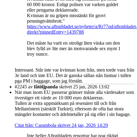
60 000 kronor. Enligt polisen var varken guldet
eller pengarna deklarerade.
Kvinnan är nu gripen misstänkt för grovt
penningtvättsbrott."
https://www.aftonbladet.se/nyheter/a/Rr77qd/aftonbladet
direkt?pinnedEntry=1439788
Det måste ha varit en otroligt liten väska om den
blev fylld av lite mer än motsvarande sex mynt 1
troy ounce.
Intressant. Står inte var kvinnan kom från, men torde vara från
3e land och inte EU. Det är ganska sällan nån fastnar i tullen
pga PM i baggage, som jag förstått.
#2245
av
fåtöljpanda
skrivet 25 jan, 2026 13:02
När man inom EU passerar gränser måste alla värdesaker som
överstiger ett värde av 10 000 euro deklareras.
Tullen är extra uppmärksam på resenärer till och från
Mellanöstern (särskilt Turkiet), eftersom de ofta har stora
mängder kontanter och ädelmetaller på sig eller i sin bagage.
Citat från: Carambola skrivet 24 jan, 2026 14:29
Inte heller Aftonbladets reportrar har nog riktigt