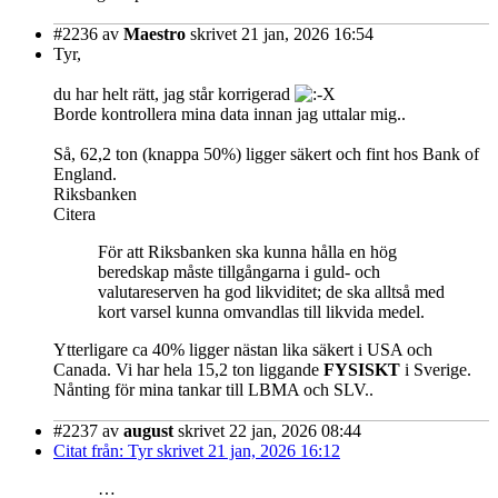
#2236
av
Maestro
skrivet 21 jan, 2026 16:54
Tyr,
du har helt rätt, jag står korrigerad
Borde kontrollera mina data innan jag uttalar mig..
Så, 62,2 ton (knappa 50%) ligger säkert och fint hos Bank of
England.
Riksbanken
Citera
För att Riksbanken ska kunna hålla en hög
beredskap måste tillgångarna i guld- och
valutareserven ha god likviditet; de ska alltså med
kort varsel kunna omvandlas till likvida medel.
Ytterligare ca 40% ligger nästan lika säkert i USA och
Canada. Vi har hela 15,2 ton liggande
FYSISKT
i Sverige.
Nånting för mina tankar till LBMA och SLV..
#2237
av
august
skrivet 22 jan, 2026 08:44
Citat från: Tyr skrivet 21 jan, 2026 16:12
…