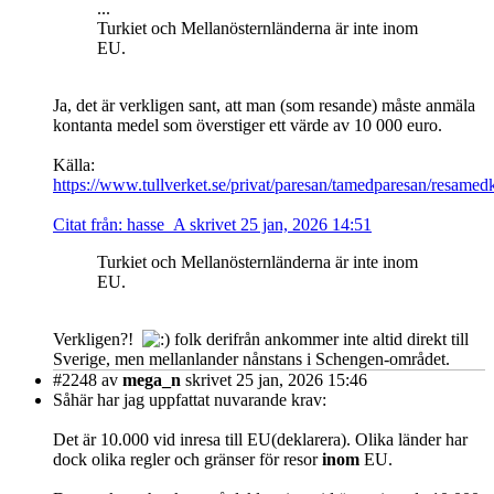
...
Turkiet och Mellanösternländerna är inte inom
EU.
Ja, det är verkligen sant, att man (som resande) måste anmäla
kontanta medel som överstiger ett värde av 10 000 euro.
Källa:
https://www.tullverket.se/privat/paresan/tamedparesan/resame
Citat från: hasse_A skrivet 25 jan, 2026 14:51
Turkiet och Mellanösternländerna är inte inom
EU.
Verkligen?!
folk derifrån ankommer inte altid direkt till
Sverige, men mellanlander nånstans i Schengen-området.
#2248
av
mega_n
skrivet 25 jan, 2026 15:46
Såhär har jag uppfattat nuvarande krav:
Det är 10.000 vid inresa till EU(deklarera). Olika länder har
dock olika regler och gränser för resor
inom
EU.