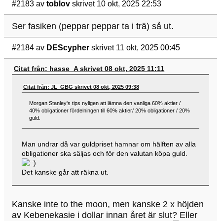
#2183
av
toblov
skrivet 10 okt, 2025 22:53
Ser fasiken (peppar peppar ta i trä) så ut.
#2184
av
DEScypher
skrivet 11 okt, 2025 00:45
Citat från: hasse_A skrivet 08 okt, 2025 11:11
Citat från: JL_GBG skrivet 08 okt, 2025 09:38
Morgan Stanley's tips nyligen att lämna den vanliga 60% aktier /
40% obligationer fördelningen till 60% aktier/ 20% obligationer / 20%
guld.
Man undrar då var guldpriset hamnar om hälften av alla
obligationer ska säljas och för den valutan köpa guld.
Det kanske går att räkna ut.
Kanske inte to the moon, men kanske 2 x höjden
av Kebenekasie i dollar innan året är slut? Eller