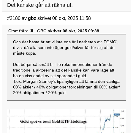
Det kanske går att räkna ut.
#2180
av
gbz
skrivet 08 okt, 2025 11:58
Citat från: JL_GBG skrivet 08 okt, 2025 09:38
Och det bästa är att vi inte ens är i närheten av 'FOMO',
d.v.s. då alla som inte äger guld/silver får för sig att de
måste köpa.
Det börjar så smått bli lite rekommendationer från de
traditionella aktörerna att det kanske kan vara läge att
ha en viss andel av sitt sparande i guld.
T.ex. Morgan Stanley's tips nyligen att lämna den vanliga
60% aktier / 40% obligationer fördelningen till 60% aktier/
20% obligationer / 20% guld.