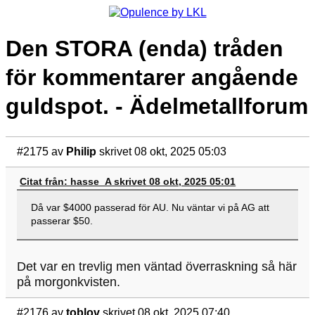
Den STORA (enda) tråden
för kommentarer angående
guldspot. - Ädelmetallforum
#2175
av
Philip
skrivet 08 okt, 2025 05:03
Citat från: hasse_A skrivet 08 okt, 2025 05:01
Då var $4000 passerad för AU. Nu väntar vi på AG att
passerar $50.
Det var en trevlig men väntad överraskning så här
på morgonkvisten.
#2176
av
toblov
skrivet 08 okt, 2025 07:40