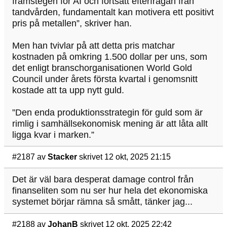
framstegen för AI och fortsatt efterfrågan från
tandvården, fundamentalt kan motivera ett positivt
pris på metallen”, skriver han.
Men han tvivlar på att detta pris matchar
kostnaden på omkring 1.500 dollar per uns, som
det enligt branschorganisationen World Gold
Council under årets första kvartal i genomsnitt
kostade att ta upp nytt guld.
”Den enda produktionsstrategin för guld som är
rimlig i samhällsekonomisk mening är att låta allt
ligga kvar i marken.”
#2187
av
Stacker
skrivet 12 okt, 2025 21:15
Det är väl bara desperat damage control från
finanseliten som nu ser hur hela det ekonomiska
systemet börjar rämna så smått, tänker jag...
#2188
av
JohanB
skrivet 12 okt, 2025 22:42