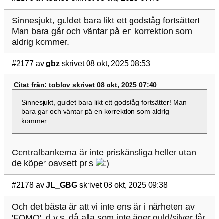
Sinnesjukt, guldet bara likt ett godståg fortsätter!
Man bara går och väntar på en korrektion som
aldrig kommer.
#2177
av
gbz
skrivet 08 okt, 2025 08:53
Citat från: toblov skrivet 08 okt, 2025 07:40
Sinnesjukt, guldet bara likt ett godståg fortsätter! Man
bara går och väntar på en korrektion som aldrig
kommer.
Centralbankerna är inte priskänsliga heller utan
de köper oavsett pris
#2178
av
JL_GBG
skrivet 08 okt, 2025 09:38
Och det bästa är att vi inte ens är i närheten av
'FOMO', d.v.s. då alla som inte äger guld/silver får