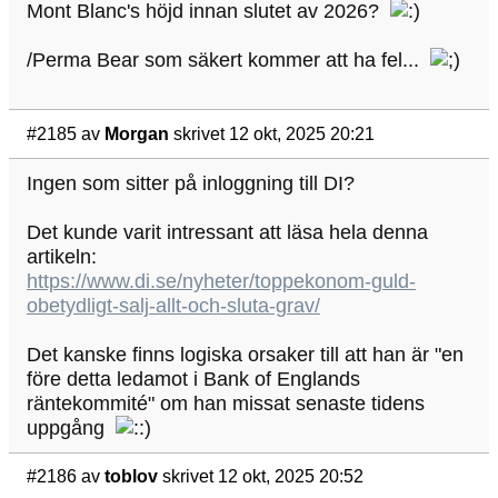
Mont Blanc's höjd innan slutet av 2026?
/Perma Bear som säkert kommer att ha fel...
#2185
av
Morgan
skrivet 12 okt, 2025 20:21
Ingen som sitter på inloggning till DI?
Det kunde varit intressant att läsa hela denna
artikeln:
https://www.di.se/nyheter/toppekonom-guld-
obetydligt-salj-allt-och-sluta-grav/
Det kanske finns logiska orsaker till att han är "en
före detta ledamot i Bank of Englands
räntekommité" om han missat senaste tidens
uppgång
#2186
av
toblov
skrivet 12 okt, 2025 20:52