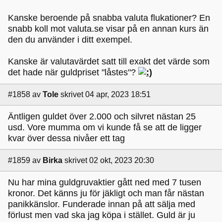
Kanske beroende på snabba valuta flukationer? En
snabb koll mot valuta.se visar på en annan kurs än
den du använder i ditt exempel.
Kanske är valutavärdet satt till exakt det värde som
det hade när guldpriset "låstes"?
#1858
av
Tole
skrivet 04 apr, 2023 18:51
Äntligen guldet över 2.000 och silvret nästan 25
usd. Vore mumma om vi kunde få se att de ligger
kvar över dessa nivåer ett tag
#1859
av
Birka
skrivet 02 okt, 2023 20:30
Nu har mina guldgruvaktier gått ned med 7 tusen
kronor. Det känns ju för jäkligt och man får nästan
panikkänslor. Funderade innan på att sälja med
förlust men vad ska jag köpa i stället. Guld är ju