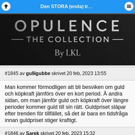
Den STORA (enda) tråden för kommentarer angående guldspot. - Ädelmetallforum
#1845
av
gulligubbe
skrivet 20 feb, 2023 13:55
Man kommer förmodligen att bli besviken om guld
och köpkraft jämförs över en kort period. Å andra
sidan, om man jämför guld och köpkraft över längre
perioder kommer guld till sin rätt. Guldpriset släpar
efter trenden för tillfället, så det är bara en tidsfråga
innan guldpriset stiger kraftigt.
#1846
av
Sarek
skrivet 20 feb, 2023 15:32