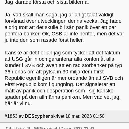
Jag klarade första och sista bilderna.
Ja, vad skall man säga, jag är ärligt talat väldigt
förvånad över utvecklingen denna vecka. Jag hade
aldrig trott att det skulle bli sån panik över ett par
perifera banker. Ok, CSB är inte perifer, men det var
ju inte den som rasade först heller.
Kanske är det fler än jag som tycker att det faktum
att USG går in och garanterar alla konton åt alla
kunder i SVB och även att en rad storbanker på typ
36h enas om att pytsa in 30 miljarder i First
Republic egentligen är mer oroande än att SVB och
First Republic kom i gungning. Det signalerar ett
mått av panik och desperation som i sig kanske
späder på den allmänna paniken. Men vad vet jag,
här är vi nu.
#1853
av
DEScypher
skrivet 18 mar, 2023 01:50
Citat från: JL_GBG skrivet 17 mar, 2023 22:41