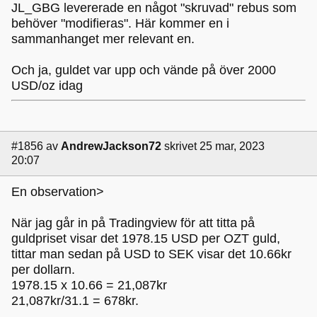
JL_GBG levererade en något "skruvad" rebus som
behöver "modifieras". Här kommer en i
sammanhanget mer relevant en.
Och ja, guldet var upp och vände på över 2000
USD/oz idag
#1856
av
AndrewJackson72
skrivet 25 mar, 2023
20:07
En observation>
När jag går in på Tradingview för att titta på
guldpriset visar det 1978.15 USD per OZT guld,
tittar man sedan på USD to SEK visar det 10.66kr
per dollarn.
1978.15 x 10.66 = 21,087kr
21,087kr/31.1 = 678kr.