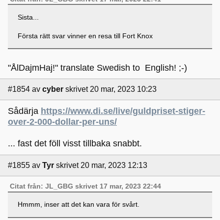
Sista...
Första rätt svar vinner en resa till Fort Knox
"ÅlDajmHaj!" translate Swedish to English! ;-)
#1854
av
cyber
skrivet 20 mar, 2023 10:23
Sådärja
https://www.di.se/live/guldpriset-stiger-
over-2-000-dollar-per-uns/
... fast det föll visst tillbaka snabbt.
#1855
av
Tyr
skrivet 20 mar, 2023 12:13
Citat från: JL_GBG skrivet 17 mar, 2023 22:44
Hmmm, inser att det kan vara för svårt.