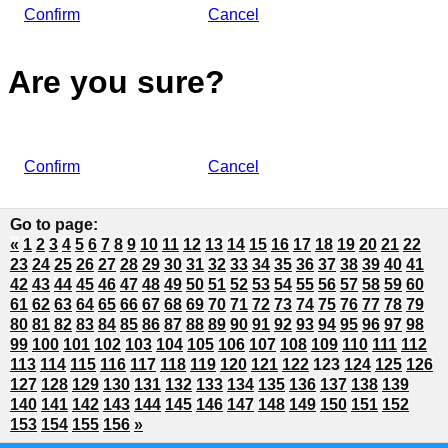
Confirm
Cancel
Are you sure?
Confirm
Cancel
Go to page
:
«
1
2
3
4
5
6
7
8
9
10
11
12
13
14
15
16
17
18
19
20
21
22
23
24
25
26
27
28
29
30
31
32
33
34
35
36
37
38
39
40
41
42
43
44
45
46
47
48
49
50
51
52
53
54
55
56
57
58
59
60
61
62
63
64
65
66
67
68
69
70
71
72
73
74
75
76
77
78
79
80
81
82
83
84
85
86
87
88
89
90
91
92
93
94
95
96
97
98
99
100
101
102
103
104
105
106
107
108
109
110
111
112
113
114
115
116
117
118
119
120
121
122
123
124
125
126
127
128
129
130
131
132
133
134
135
136
137
138
139
140
141
142
143
144
145
146
147
148
149
150
151
152
153
154
155
156
»