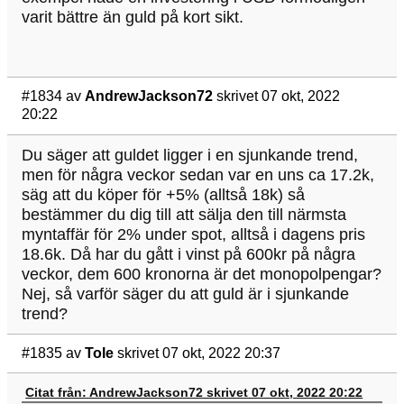
varit bättre än guld på kort sikt.
#1834
av
AndrewJackson72
skrivet 07 okt, 2022
20:22
Du säger att guldet ligger i en sjunkande trend,
men för några veckor sedan var en uns ca 17.2k,
säg att du köper för +5% (alltså 18k) så
bestämmer du dig till att sälja den till närmsta
myntaffär för 2% under spot, alltså i dagens pris
18.6k. Då har du gått i vinst på 600kr på några
veckor, dem 600 kronorna är det monopolpengar?
Nej, så varför säger du att guld är i sjunkande
trend?
#1835
av
Tole
skrivet 07 okt, 2022 20:37
Citat från: AndrewJackson72 skrivet 07 okt, 2022 20:22