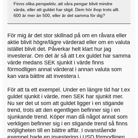
Finns olika perspektiv, att våra pengar blivit mindre
värda, eller att guldet har stigit. Dem hör ihop trots allt.
600 är mer än 500, eller är det samma för dig?
För mig är det stor skillnad på om en råvara eller
aktie blivit högre/lägre värderad eller om en valuta
istället blivit det. Påverkar helt klart hur jag
investerar. Om det är så att t.ex guldet har samma
värde medans SEK sjunkit i värde finns
förmodligen annat värderat i annan valuta som
kan vara bättre att investera i.
För att ta ett exempel. Under en längre tid har t.ex
guldet sjunkit i värde, men SEK har sjunkit mer.
Nu ser det ut som att guldet ligger i en stigande
trend, trots att den egentligen befinner sig i en
sjunkande trend. Köper man då något annat som
verkligen befinner sig i en stigande trend så finns
möjligheten till en bättre affär. I ovanstående
exempel hade en investering i USD förmodligen