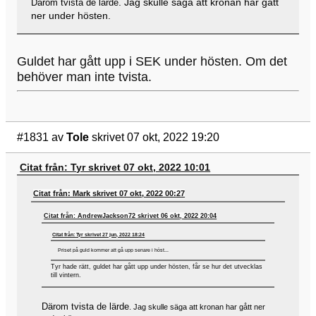
. Jag skulle säga att kronan har gått
Därom tvista de lärde
ner under hösten.
Guldet har gått upp i SEK under hösten. Om det
behöver man inte tvista.
#1831
av
Tole
skrivet 07 okt, 2022 19:20
Citat från: Tyr skrivet 07 okt, 2022 10:01
Citat från: Mark skrivet 07 okt, 2022 00:27
Citat från: AndrewJackson72 skrivet 06 okt, 2022 20:04
Citat från: Tyr skrivet 27 jun, 2022 18:24
Priset på guld kommer att gå upp senare i höst...
Tyr hade rätt, guldet har gått upp under hösten, får se hur det utvecklas
till vintern.
Därom tvista de lärde
. Jag skulle säga att kronan har gått ner