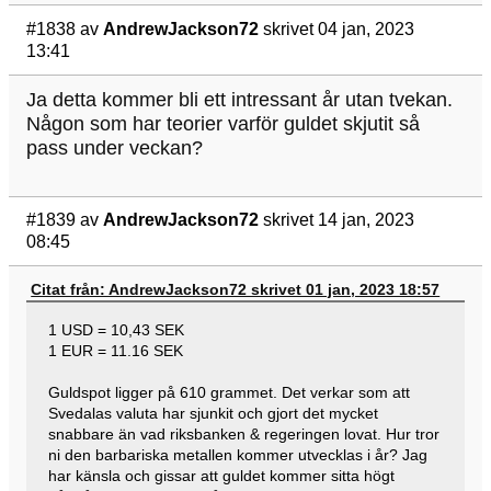
#1838
av
AndrewJackson72
skrivet 04 jan, 2023
13:41
Ja detta kommer bli ett intressant år utan tvekan.
Någon som har teorier varför guldet skjutit så
pass under veckan?
#1839
av
AndrewJackson72
skrivet 14 jan, 2023
08:45
Citat från: AndrewJackson72 skrivet 01 jan, 2023 18:57
1 USD = 10,43 SEK
1 EUR = 11.16 SEK
Guldspot ligger på 610 grammet. Det verkar som att
Svedalas valuta har sjunkit och gjort det mycket
snabbare än vad riksbanken & regeringen lovat. Hur tror
ni den barbariska metallen kommer utvecklas i år? Jag
har känsla och gissar att guldet kommer sitta högt