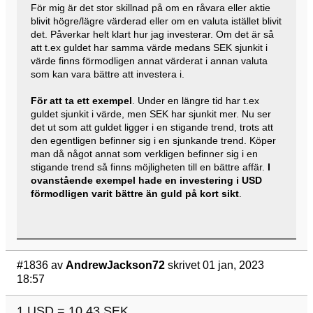
För mig är det stor skillnad på om en råvara eller aktie
blivit högre/lägre värderad eller om en valuta istället blivit
det. Påverkar helt klart hur jag investerar. Om det är så
att t.ex guldet har samma värde medans SEK sjunkit i
värde finns förmodligen annat värderat i annan valuta
som kan vara bättre att investera i.
För att ta ett exempel
. Under en längre tid har t.ex
guldet sjunkit i värde, men SEK har sjunkit mer. Nu ser
det ut som att guldet ligger i en stigande trend, trots att
den egentligen befinner sig i en sjunkande trend. Köper
man då något annat som verkligen befinner sig i en
stigande trend så finns möjligheten till en bättre affär.
I
ovanstående exempel hade en investering i USD
förmodligen varit bättre än guld på kort sikt
.
#1836
av
AndrewJackson72
skrivet 01 jan, 2023
18:57
1 USD = 10,43 SEK