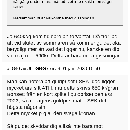
nångång under mars månad, vet inte exakt men säger
640kr.
Medlemmar, ni är välkomna med gissningar!
Ja 640kr/g kom tidigare än förväntat. Då tror jag
att vid slutet av sommaren så kommer guldet öka
betydligt mer än vad det ligger nu, kanske en dip
vid maj runt 590kr. Detta är bara mina gissningar.
#1840
av
JL_GBG
skrivet 31 jan, 2023 16:50
Man kan notera att guldpriset i SEK idag ligger
mycket ära sitt ATH, när detta skrivs 650 kr/gram
Bortsett från en kort spike i guldpriset den 8/3
2022, så är dagens guldpris mätt i SEK det
högsta någonsin.
Detta mycket p.g.a. den svaga kronan.
Så guldet skyddar dig alltså inte bara mot