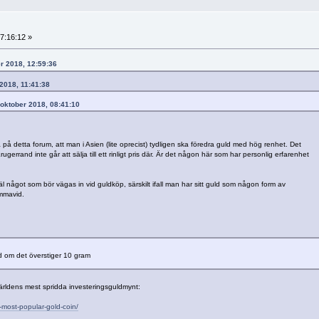
7:16:12 »
er 2018, 12:59:36
 2018, 11:41:38
, oktober 2018, 08:41:10
 på detta forum, att man i Asien (lite oprecist) tydligen ska föredra guld med hög renhet. Det
errand inte går att sälja till ett rinligt pris där. Är det någon här som har personlig erfarenhet
l något som bör vägas in vid guldköp, särskilt ifall man har sitt guld som någon form av
emmavid.
ld om det överstiger 10 gram
världens mest spridda investeringsguldmynt:
-most-popular-gold-coin/