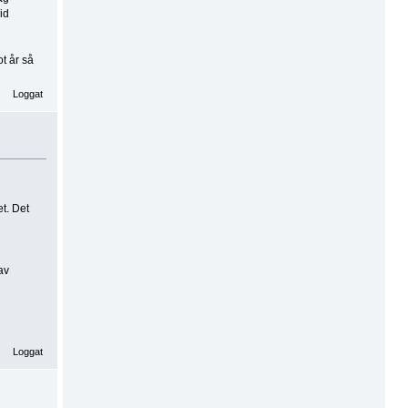
id
t år så
Loggat
et. Det
av
Loggat