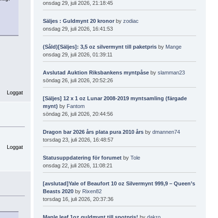
onsdag 29, juli 2026, 21:18:45
Säljes : Guldmynt 20 kronor
by
zodiac
onsdag 29, juli 2026, 16:41:53
(Såld)[Säljes]: 3,5 oz silvermynt till paketpris
by
Mange
onsdag 29, juli 2026, 01:39:11
Avslutad Auktion Riksbankens myntpåse
by
slamman23
söndag 26, juli 2026, 20:52:26
Loggat
[Säljes] 12 x 1 oz Lunar 2008-2019 myntsamling (färgade
mynt)
by
Fantom
söndag 26, juli 2026, 20:44:56
Dragon bar 2026 års plata pura 2010 års
by
dmannen74
torsdag 23, juli 2026, 16:48:57
Loggat
Statusuppdatering för forumet
by
Tole
onsdag 22, juli 2026, 11:08:21
[avslutad]Yale of Beaufort 10 oz Silvermynt 999,9 – Queen’s
Beasts 2020
by
Rixen82
torsdag 16, juli 2026, 20:37:36
Maple leaf 1oz guldmynt till spotpris!
by
dakro