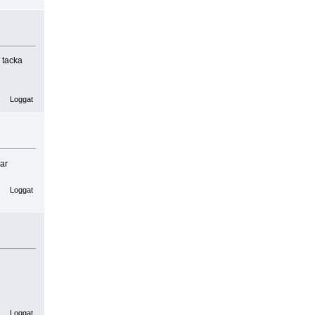
 tacka
Loggat
ar
Loggat
Loggat