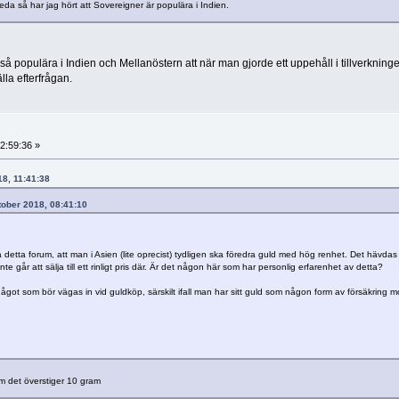
da så har jag hört att Sovereigner är populära i Indien.
t så populära i Indien och Mellanöstern att när man gjorde ett uppehåll i tillverkning
älla efterfrågan.
2:59:36 »
18, 11:41:38
ktober 2018, 08:41:10
 detta forum, att man i Asien (lite oprecist) tydligen ska föredra guld med hög renhet. Det hävdas
e går att sälja till ett rinligt pris där. Är det någon här som har personlig erfarenhet av detta?
ågot som bör vägas in vid guldköp, särskilt ifall man har sitt guld som någon form av försäkring m
om det överstiger 10 gram