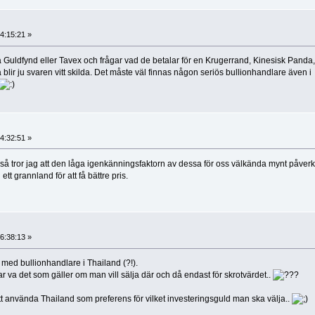
4:15:21 »
å Guldfynd eller Tavex och frågar vad de betalar för en Krugerrand, Kinesisk Panda,
 blir ju svaren vitt skilda. Det måste väl finnas någon seriös bullionhandlare även i
4:32:51 »
t så tror jag att den låga igenkänningsfaktorn av dessa för oss välkända mynt påverk
tt grannland för att få bättre pris.
6:38:13 »
t med bullionhandlare i Thailand (?!).
 va det som gäller om man vill sälja där och då endast för skrotvärdet..
tt använda Thailand som preferens för vilket investeringsguld man ska välja..