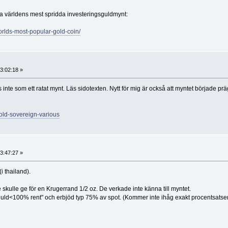
uta världens mest spridda investeringsguldmynt:
orlds-most-popular-gold-coin/
3:02:18 »
nte som ett ratat mynt. Läs sidotexten. Nytt för mig är också att myntet började prä
gold-sovereign-various
3:47:27 »
i thailand).
e skulle ge för en Krugerrand 1/2 oz. De verkade inte känna till myntet.
tguld<100% rent" och erbjöd typ 75% av spot. (Kommer inte ihåg exakt procentsatse