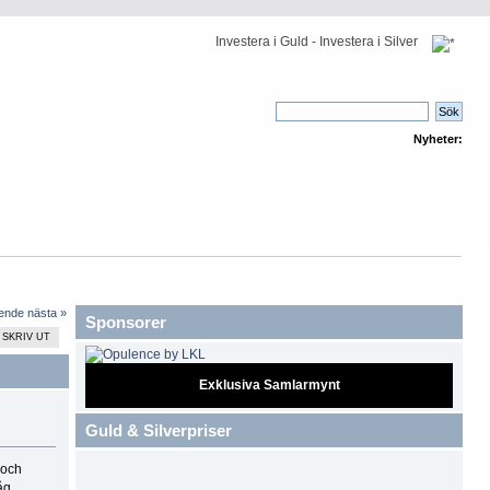
Investera i Guld - Investera i Silver
Nyheter:
ående
nästa »
Sponsorer
SKRIV UT
Exklusiva Samlarmynt
Guld & Silverpriser
 och
åg