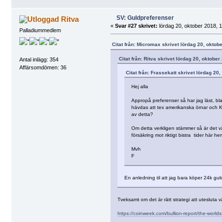
SV: Guldpreferenser
Ritva
«
Svar #27 skrivet:
lördag 20, oktober 2018, 1
Palladiummedlem
Citat från: Micromax skrivet lördag 20, oktob
Citat från: Ritva skrivet lördag 20, oktober
Antal inlägg: 354
Affärsomdömen: 36
Citat från: Frassekatt skrivet lördag 20
Hej alla
Appropå preferenser så har jag läst, bla
hävdas att tex amerikanska örnar och Krug
av detta?
Om detta verkligen stämmer så är det vä
försäkring mot riktigt bistra tider här h
Mvh
F
En anledning til att jag bara köper 24k gu
Tveksamt om det är rätt strategi att utesluta 
https://coinweek.com/bullion-report/the-worlds