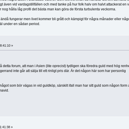
gligt även vid vardagstillfällen och med tanke på hur folk halv om halvt attackerat en v
r nog hålla låg profil det bästa man kan göra de första turbulenta veckorna.
ur ändå fungerar men livet kommer bli grått och kämpigt för några månader eller någo
 väl under en sådan period.
8:41:10 »
å detta forum, att man i Asien (lite oprecist) tydligen ska föredra guld med hög renh
rand inte går att sälja till ett rinligt pris där. Är det någon här som har personlig
något som bör vägas in vid guldköp, särskilt ifall man har sitt guld som någon form 
mavid.
1:41:38 »