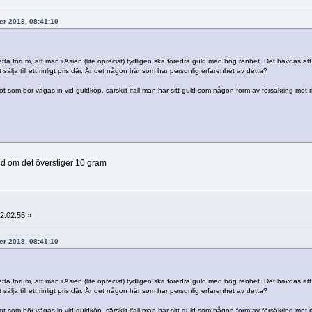
ber 2018, 08:41:10
tta forum, att man i Asien (lite oprecist) tydligen ska föredra guld med hög renhet. Det hävdas att
älja till ett rinligt pris där. Är det någon här som har personlig erfarenhet av detta?
 som bör vägas in vid guldköp, särskilt ifall man har sitt guld som någon form av försäkring mot ri
uld om det överstiger 10 gram
2:02:55 »
ber 2018, 08:41:10
tta forum, att man i Asien (lite oprecist) tydligen ska föredra guld med hög renhet. Det hävdas att
älja till ett rinligt pris där. Är det någon här som har personlig erfarenhet av detta?
 som bör vägas in vid guldköp, särskilt ifall man har sitt guld som någon form av försäkring mot ri