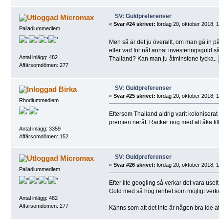
SV: Guldpreferenser
Micromax
«
Svar #24 skrivet:
lördag 20, oktober 2018, 1
Palladiummedlem
Men så är det ju överallt, om man gå in p
eller vad för nåt annat investeringsguld så
Antal inlägg: 482
Thailand? Kan man ju åtminstone tycka..
Affärsomdömen: 277
SV: Guldpreferenser
Birka
«
Svar #25 skrivet:
lördag 20, oktober 2018, 1
Rhodiummedlem
Eftersom Thailand aldrig varit kolonisera
premien neråt. Räcker nog med att åka till e
Antal inlägg: 3359
Affärsomdömen: 152
SV: Guldpreferenser
Micromax
«
Svar #26 skrivet:
lördag 20, oktober 2018, 1
Palladiummedlem
Efter lite googling så verkar det vara usel
Guld med så hög renhet som möjligt verkar
Antal inlägg: 482
Affärsomdömen: 277
Känns som att det inte är någon bra ide a