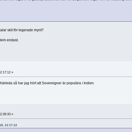
etalar skit för legerade mynt?
dlem endast.
2:17:12 »
ärleda så har jag hört att Sovereigner är populära i Indien.
2:28:33 »
018, 12:17:12