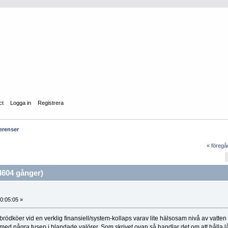
ct
Logga in
Registrera
erenser
« föreg
4604 gånger)
0:05:05 »
brödköer vid en verklig finansiell/system-kollaps varav lite hälsosam nivå av vatten
s med några tusen i blandade valörer. Som skrivet ovan så handlar det om att hålla l