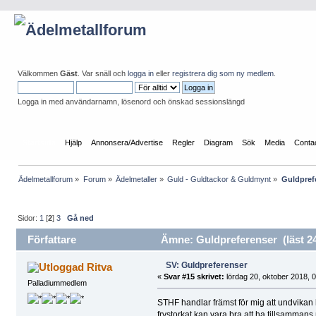
Välkommen
Gäst
. Var snäll och
logga in
eller
registrera dig som ny medlem
.
Logga in med användarnamn, lösenord och önskad sessionslängd
Startsida
Hjälp
Annonsera/Advertise
Regler
Diagram
Sök
Media
Conta
Ädelmetallforum
»
Forum
»
Ädelmetaller
»
Guld - Guldtackor & Guldmynt
»
Guldpref
Sidor:
1
[
2
]
3
Gå ned
Författare
Ämne: Guldpreferenser (läst 2
SV: Guldpreferenser
Ritva
«
Svar #15 skrivet:
lördag 20, oktober 2018, 0
Palladiummedlem
STHF handlar främst för mig att undvikan 
frystorkat kan vara bra att ha tillsamman