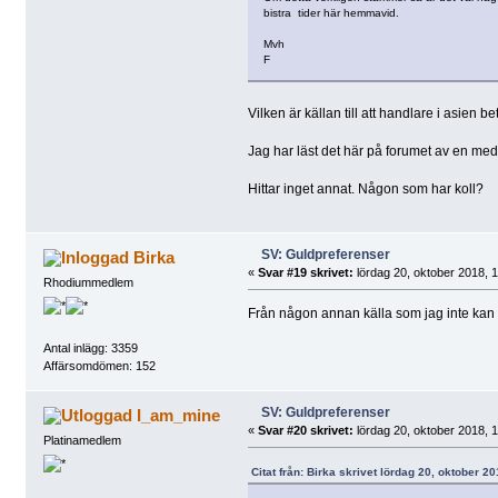
bistra tider här hemmavid.
Mvh
F
Vilken är källan till att handlare i asien b
Jag har läst det här på forumet av en me
Hittar inget annat. Någon som har koll?
SV: Guldpreferenser
Birka
«
Svar #19 skrivet:
lördag 20, oktober 2018, 1
Rhodiummedlem
Från någon annan källa som jag inte kan h
Antal inlägg: 3359
Affärsomdömen: 152
SV: Guldpreferenser
I_am_mine
«
Svar #20 skrivet:
lördag 20, oktober 2018, 1
Platinamedlem
Citat från: Birka skrivet lördag 20, oktober 2