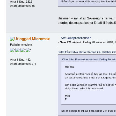
Från någon annan källa som jag inte kan härle
Antal inlägg: 1312
Affärsomdömen: 36
Historien visar iaf att Sovereigns har vari
gjordes det massa kopior för att tillfredsst
SV: Guldpreferenser
Micromax
«
Svar #21 skrivet:
lördag 20, oktober 2018, 1
Palladiummedlem
Citat från: Ritva skrivet lördag 20, oktober 20
Citat från: Frassekatt skrivet lördag 20, o
Antal inlägg: 482
Affärsomdömen: 277
Hej alla
Appropå preferenser så har jag läst, bla på
att tex amerikanska örnar och Krugerrand int
Om detta verkligen stämmer så är det väl n
riktigt bistra tider här hemmavid.
Mvh
F
En anledning til att jag bara köper 24k guld 