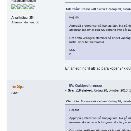
Palladiummedlem
Citat från: Frassekatt skrivet lördag 20, okto
Hej alla
Antal inlägg: 354
Affärsomdömen: 36
Appropå preferenser så har jag läst, bla på de
amerikanska örnar och Krugerrand inte går att s
Om detta verkligen stämmer så är det väl något
bistra tider här hemmavid.
Mvh
F
En anledning til att jag bara köper 24k g
SV: Guldpreferenser
mrSju
«
Svar #18 skrivet:
lördag 20, oktober 2018, 1
Gäst
Citat från: Frassekatt skrivet lördag 20, okto
Hej alla
Appropå preferenser så har jag läst, bla på de
amerikanska örnar och Krugerrand inte går att s
Om detta verkligen stämmer så är det väl något