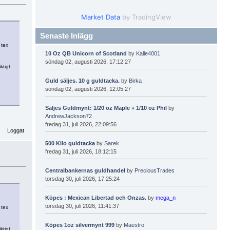
Market Data
by TradingView
Senaste Inlägg
 tex
10 Oz QB Unicorn of Scotland
by
Kalle4001
söndag 02, augusti 2026, 17:12:27
ktigt
Guld säljes. 10 g guldtacka.
by
Birka
söndag 02, augusti 2026, 12:05:27
Säljes Guldmynt: 1/20 oz Maple + 1/10 oz Phil
by
AndrewJackson72
fredag 31, juli 2026, 22:09:56
Loggat
500 Kilo guldtacka
by
Sarek
fredag 31, juli 2026, 18:12:15
Centralbankernas guldhandel
by
PreciousTrades
torsdag 30, juli 2026, 17:25:24
Köpes : Mexican Libertad och Onzas.
by
mega_n
torsdag 30, juli 2026, 11:41:37
 tex
Köpes 1oz silvermynt 999
by
Maestro
ktigt