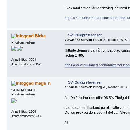
Tveksamt om det är rätt strategi att utesl
https://coinweek.com/bullion-report/the-w
SV: Guldpreferenser
Birka
«
Svar #22 skrivet:
lördag 20, oktober 2018, 1
Rhodiummedlem
Hittade denna sida från Singapore. Känns i
redan 1489.
Antal inlägg: 3359
Affärsomdömen: 152
https://www.bullionstar.com/buy/product/
SV: Guldpreferenser
mega_n
«
Svar #23 skrivet:
lördag 20, oktober 2018, 1
Global Moderator
Rhodiummedlem
Ja. De föredrar rent eller 96.5% Thaiguld (
Jag frågade i Thailand på ett ställe vad d
Antal inlägg: 2104
De tog prov på den, såg att det var "skro
Affärsomdömen: 233
/H