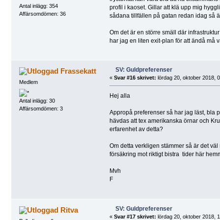
Antal inlägg: 354
profil i kaoset. Gillar att klä upp mig hyg
Affärsomdömen: 36
sådana tillfällen på gatan redan idag så ä
Om det är en större smäll där infrastrukt
har jag en liten exit-plan för att ändå må
SV: Guldpreferenser
Frassekatt
«
Svar #16 skrivet:
lördag 20, oktober 2018, 0
Medlem
Hej alla
Antal inlägg: 30
Affärsomdömen: 3
Appropå preferenser så har jag läst, bla p
hävdas att tex amerikanska örnar och Kruger
erfarenhet av detta?
Om detta verkligen stämmer så är det väl 
försäkring mot riktigt bistra tider här hem
Mvh
F
SV: Guldpreferenser
Ritva
«
Svar #17 skrivet:
lördag 20, oktober 2018, 1