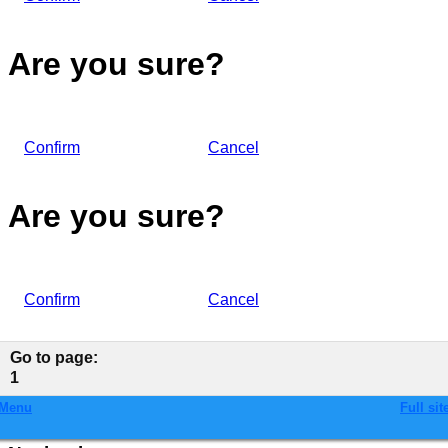
Are you sure?
Confirm
Cancel
Are you sure?
Confirm
Cancel
Go to page
:
1
Menu
Full sit