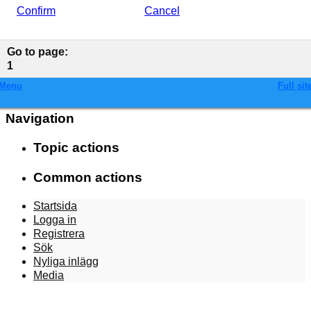
Confirm
Cancel
Go to page
:
1
Menu
Full sit
Navigation
Topic actions
Common actions
Startsida
Logga in
Registrera
Sök
Nyliga inlägg
Media