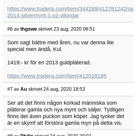
https://www.tradera.com/item/344289/412781242/sw
2014-silvermynt-1-oz-vikingar
#6
av
thgswe
skrivet 23 aug, 2020 06:51
Som sagt bättre med åren, nu var denna lite
special men ändå, Kul.
1419:- kr för en 2013 guldpläterad.
https://www.tradera.com/item/412018195
#7
av
Au
skrivet 24 aug, 2020 18:53
Ser att det finns någon korkad människa som
pläterar gamla och nya mynt och säljer. Tydligen
finns det även puckon som köper. Jag tycker det
är en skymf att förstöra gamla myn på detta vis.