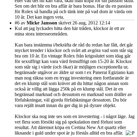
eller vad det nu kan vara, skall man köpa för sin passion skull.
Sen om det blir en bra affär är bara bonus. Har du en passion
för Rolex så handla på och tänk inte på vad dom är värda om
10 år. Det kan ingen veta.
#6
av
Micke Jansson
skrivet 26 aug, 2012 12:14
Kul att jag lyckades hitta den här tråden, klockor är ett av
mina stora intresseområden.
Kan bara instämma i/bekräfta de råd du redan har fått, det går
mycket trender i klockor och svårt att avgöra vad som står sig
bra om 10 år. En vintage Rolex från krigsslutet som idag går
för sexsiffrigt kan vara värd femsiffrigt om 15-20 år. Klockor
som står sig i värde (och ökar) är möjligen exceptionella ur,
begränsade utgåvor av äldre ur som t ex Panerai Egiziano kan
man nog räkna som en trygg investering men fortfarande är
det en klump stål som kräver att du hittar någon annan som
också är villig att lägga 250k på en klump stål. Det är en
begränsad marknad och dessutom en marknad som dräller av
förfalskningar, väl gjorda förfalskningar dessutom. Du bör
vara rejält insatt innan du ger dig in på dyrare objekt.
Klockor ska nog inte ses som en investering - i något läge. Jag
vet flera som försökt sig på spekulation med förlust som
resultat. Att däremot köpa en Certina New Art quartz eller
liknande i guld under spot är ju förstås alltid en bra affär.