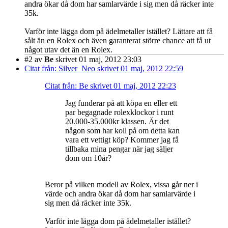
andra ökar då dom har samlarvärde i sig men då räcker inte
35k.
Varför inte lägga dom på ädelmetaller istället? Lättare att få
sålt än en Rolex och även garanterat större chance att få ut
något utav det än en Rolex.
#2
av
Be
skrivet 01 maj, 2012 23:03
Citat från: Silver_Neo skrivet 01 maj, 2012 22:59
Citat från: Be skrivet 01 maj, 2012 22:23
Jag funderar på att köpa en eller ett
par begagnade rolexklockor i runt
20.000-35.000kr klassen. Är det
någon som har koll på om detta kan
vara ett vettigt köp? Kommer jag få
tillbaka mina pengar när jag säljer
dom om 10år?
Beror på vilken modell av Rolex, vissa går ner i
värde och andra ökar då dom har samlarvärde i
sig men då räcker inte 35k.
Varför inte lägga dom på ädelmetaller istället?