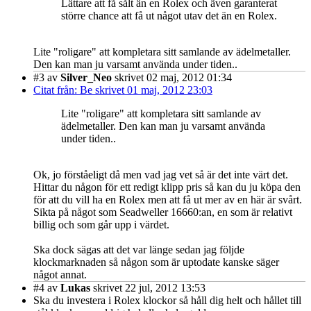
Lättare att få sålt än en Rolex och även garanterat
större chance att få ut något utav det än en Rolex.
Lite "roligare" att kompletara sitt samlande av ädelmetaller.
Den kan man ju varsamt använda under tiden..
#3
av
Silver_Neo
skrivet 02 maj, 2012 01:34
Citat från: Be skrivet 01 maj, 2012 23:03
Lite "roligare" att kompletara sitt samlande av
ädelmetaller. Den kan man ju varsamt använda
under tiden..
Ok, jo förståeligt då men vad jag vet så är det inte värt det.
Hittar du någon för ett redigt klipp pris så kan du ju köpa den
för att du vill ha en Rolex men att få ut mer av en här är svårt.
Sikta på något som Seadweller 16660:an, en som är relativt
billig och som går upp i värdet.
Ska dock sägas att det var länge sedan jag följde
klockmarknaden så någon som är uptodate kanske säger
något annat.
#4
av
Lukas
skrivet 22 jul, 2012 13:53
Ska du investera i Rolex klockor så håll dig helt och hållet till