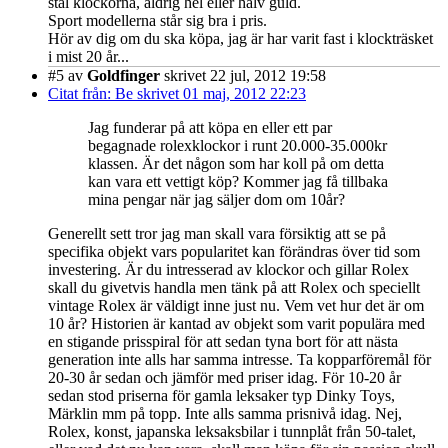
stål klockorna, aldrig hel eller halv guld.
Sport modellerna står sig bra i pris.
Hör av dig om du ska köpa, jag är har varit fast i klockträsket
i mist 20 år...
#5
av
Goldfinger
skrivet 22 jul, 2012 19:58
Citat från: Be skrivet 01 maj, 2012 22:23
Jag funderar på att köpa en eller ett par
begagnade rolexklockor i runt 20.000-35.000kr
klassen. Är det någon som har koll på om detta
kan vara ett vettigt köp? Kommer jag få tillbaka
mina pengar när jag säljer dom om 10år?
Generellt sett tror jag man skall vara försiktig att se på
specifika objekt vars popularitet kan förändras över tid som
investering. Är du intresserad av klockor och gillar Rolex
skall du givetvis handla men tänk på att Rolex och speciellt
vintage Rolex är väldigt inne just nu. Vem vet hur det är om
10 år? Historien är kantad av objekt som varit populära med
en stigande prisspiral för att sedan tyna bort för att nästa
generation inte alls har samma intresse. Ta kopparföremål för
20-30 år sedan och jämför med priser idag. För 10-20 år
sedan stod priserna för gamla leksaker typ Dinky Toys,
Märklin mm på topp. Inte alls samma prisnivå idag. Nej,
Rolex, konst, japanska leksaksbilar i tunnplåt från 50-talet,