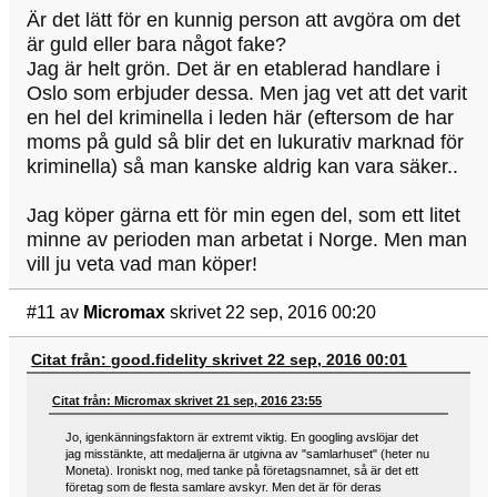
Är det lätt för en kunnig person att avgöra om det
är guld eller bara något fake?
Jag är helt grön. Det är en etablerad handlare i
Oslo som erbjuder dessa. Men jag vet att det varit
en hel del kriminella i leden här (eftersom de har
moms på guld så blir det en lukurativ marknad för
kriminella) så man kanske aldrig kan vara säker..
Jag köper gärna ett för min egen del, som ett litet
minne av perioden man arbetat i Norge. Men man
vill ju veta vad man köper!
#11
av
Micromax
skrivet 22 sep, 2016 00:20
Citat från: good.fidelity skrivet 22 sep, 2016 00:01
Citat från: Micromax skrivet 21 sep, 2016 23:55
Jo, igenkänningsfaktorn är extremt viktig. En googling avslöjar det
jag misstänkte, att medaljerna är utgivna av "samlarhuset" (heter nu
Moneta). Ironiskt nog, med tanke på företagsnamnet, så är det ett
företag som de flesta samlare avskyr. Men det är för deras