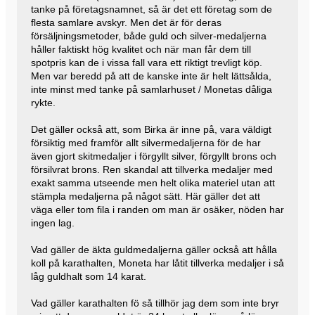
tanke på företagsnamnet, så är det ett företag som de
flesta samlare avskyr. Men det är för deras
försäljningsmetoder, både guld och silver-medaljerna
håller faktiskt hög kvalitet och när man får dem till
spotpris kan de i vissa fall vara ett riktigt trevligt köp.
Men var beredd på att de kanske inte är helt lättsålda,
inte minst med tanke på samlarhuset / Monetas dåliga
rykte.
Det gäller också att, som Birka är inne på, vara väldigt
försiktig med framför allt silvermedaljerna för de har
även gjort skitmedaljer i förgyllt silver, förgyllt brons och
försilvrat brons. Ren skandal att tillverka medaljer med
exakt samma utseende men helt olika materiel utan att
stämpla medaljerna på något sätt. Här gäller det att
väga eller tom fila i randen om man är osäker, nöden har
ingen lag.
Vad gäller de äkta guldmedaljerna gäller också att hålla
koll på karathalten, Moneta har låtit tillverka medaljer i så
låg guldhalt som 14 karat.
Vad gäller karathalten fö så tillhör jag dem som inte bryr