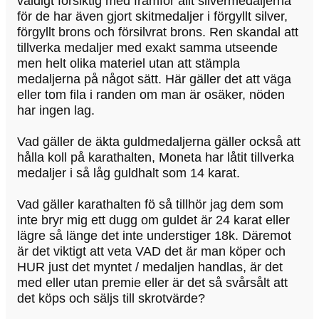
väldigt försiktig med framför allt silvermedaljerna
för de har även gjort skitmedaljer i förgyllt silver,
förgyllt brons och försilvrat brons. Ren skandal att
tillverka medaljer med exakt samma utseende
men helt olika materiel utan att stämpla
medaljerna på något sätt. Här gäller det att väga
eller tom fila i randen om man är osäker, nöden
har ingen lag.
Vad gäller de äkta guldmedaljerna gäller också att
hålla koll på karathalten, Moneta har låtit tillverka
medaljer i så låg guldhalt som 14 karat.
Vad gäller karathalten fö så tillhör jag dem som
inte bryr mig ett dugg om guldet är 24 karat eller
lägre så länge det inte understiger 18k. Däremot
är det viktigt att veta VAD det är man köper och
HUR just det myntet / medaljen handlas, är det
med eller utan premie eller är det så svårsålt att
det köps och säljs till skrotvärde?