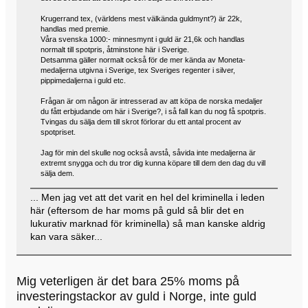
Krugerrand tex, (världens mest välkända guldmynt?) är 22k,
handlas med premie.
Våra svenska 1000:- minnesmynt i guld är 21,6k och handlas
normalt till spotpris, åtminstone här i Sverige.
Detsamma gäller normalt också för de mer kända av Moneta-
medaljerna utgivna i Sverige, tex Sveriges regenter i silver,
pippimedaljerna i guld etc.
Frågan är om någon är intresserad av att köpa de norska medaljer
du fått erbjudande om här i Sverige?, i så fall kan du nog få spotpris.
Tvingas du sälja dem till skrot förlorar du ett antal procent av
spotpriset.
Jag för min del skulle nog också avstå, såvida inte medaljerna är
extremt snygga och du tror dig kunna köpare till dem den dag du vill
sälja dem.
... Men jag vet att det varit en hel del kriminella i leden
här (eftersom de har moms på guld så blir det en
lukurativ marknad för kriminella) så man kanske aldrig
kan vara säker...
Mig veterligen är det bara 25% moms på
investeringstackor av guld i Norge, inte guld