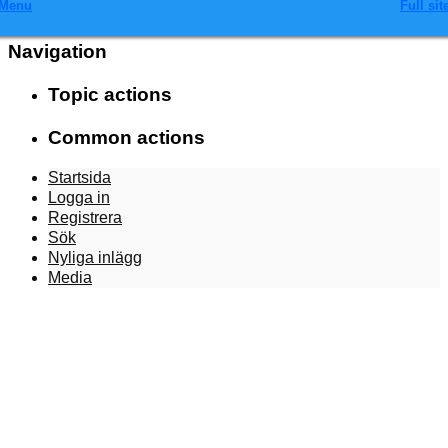
Menu
Full sit
Navigation
Topic actions
Common actions
Startsida
Logga in
Registrera
Sök
Nyliga inlägg
Media