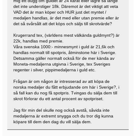
mig ett dugg om guldet är 24 karat eller lägre så länge
det inte understiger 18k. Däremot är det viktigt att veta
VAD det är man köper och HUR just det myntet /
medaljen handlas, är det med eller utan premie eller är
det så svårsålt att det köps och säljs till skrotvärde?
Krugerrand tex, (världens mest välkända guldmynt?) är
22k, handlas med premie.
Våra svenska 1000:- minnesmynt i guld är 21,6k och
handlas normalt till spotpris, åtminstone här i Sverige.
Detsamma gäller normalt också för de mer kända av
Moneta-medaljerna utgivna i Sverige, tex Sveriges
regenter i silver, pippimedaljerna i guld etc.
Frågan är om någon är intresserad av att köpa de
norska medaljer du fått erbjudande om här i Sverige?, i
så fall kan du nog få spotpris. Tvingas du sälja dem till
skrot förlorar du ett antal procent av spotpriset.
Jag för min del skulle nog också avstå, såvida inte
medaljerna är extremt snygga och du tror dig kunna
köpare till dem den dag du vill sälja dem.