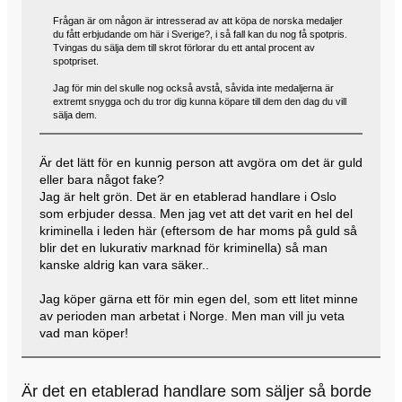
Frågan är om någon är intresserad av att köpa de norska medaljer
du fått erbjudande om här i Sverige?, i så fall kan du nog få spotpris.
Tvingas du sälja dem till skrot förlorar du ett antal procent av
spotpriset.
Jag för min del skulle nog också avstå, såvida inte medaljerna är
extremt snygga och du tror dig kunna köpare till dem den dag du vill
sälja dem.
Är det lätt för en kunnig person att avgöra om det är guld
eller bara något fake?
Jag är helt grön. Det är en etablerad handlare i Oslo
som erbjuder dessa. Men jag vet att det varit en hel del
kriminella i leden här (eftersom de har moms på guld så
blir det en lukurativ marknad för kriminella) så man
kanske aldrig kan vara säker..
Jag köper gärna ett för min egen del, som ett litet minne
av perioden man arbetat i Norge. Men man vill ju veta
vad man köper!
Är det en etablerad handlare som säljer så borde