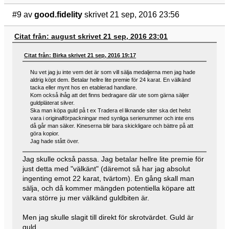
#9
av
good.fidelity
skrivet 21 sep, 2016 23:56
Citat från: august skrivet 21 sep, 2016 23:01
Citat från: Birka skrivet 21 sep, 2016 19:17
Nu vet jag ju inte vem det är som vill sälja medaljerna men jag hade
aldrig köpt dem. Betalar hellre lite premie för 24 karat. En välkänd
tacka eller mynt hos en etablerad handlare.
Kom också ihåg att det finns bedragare där ute som gärna säljer
guldpläterat silver.
Ska man köpa guld på t ex Tradera el liknande siter ska det helst
vara i originalförpackningar med synliga serienummer och inte ens
då går man säker. Kineserna blir bara skickligare och bättre på att
göra kopior.
Jag hade stått över.
Jag skulle också passa. Jag betalar hellre lite premie för
just detta med "välkänt" (däremot så har jag absolut
ingenting emot 22 karat, tvärtom). En gång skall man
sälja, och då kommer mängden potentiella köpare att
vara större ju mer välkänd guldbiten är.
Men jag skulle slagit till direkt för skrotvärdet. Guld är
guld.