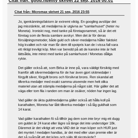
Citat från: good.fidelity skrivet 22 sep, 2016 00:01
Citat från: Micromax skrivet 21 sep, 2016 23:55
Jo, igenkänningsfaktorn är extremt viktig. En googling avslöjar det
jag misstänkte, att medaljerna är utgivna av "samlarhuset" (heter nu
Moneta). Ironiskt nog, med tanke på företagsnamnet, så är det ett
företag som de flesta samlare avskyr. Men det är för deras
försäljningsmetoder, både guld och silver-medaljerna håller faktiskt
hög kvalitet och när man får dem till spotpris kan de i vissa fall vara
ett riktigt trevligt köp. Men var beredd på att de kanske inte är helt
lättsålda, inte minst med tanke på samlarhuset / Monetas dåliga
rykte.
Det gäller också att, som Birka är inne på, vara väldigt försiktig med
framför allt silvermedaljerna för de har även gjort skitmedaljer i
förgyllt silver, förgyllt brons och försilvrat brons. Ren skandal att
tillverka medaljer med exakt samma utseende men helt olika
materiel utan att stämpla medaljerna på något sätt. Här gäller det att
väga eller tom fila i randen om man är osäker, nöden har ingen lag.
Vad gäller de äkta guldmedaljerna gäller också att hålla koll på
karathalten, Moneta har låtit tillverka medaljer i så låg guldhalt som
14 karat.
Vad gäller karathalten fö så tillhör jag dem som inte bryr mig ett dugg
om guldet är 24 karat eller lägre så länge det inte understiger 18k.
Däremot är det viktigt att veta VAD det är man köper och HUR just
det myntet / medaljen handlas, är det med eller utan premie eller är
det så svårsålt att det köps och säljs till skrotvärde?