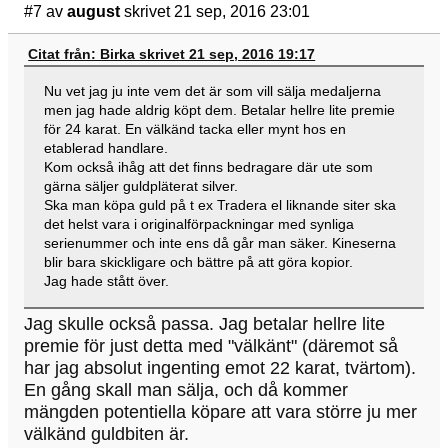
#7
av
august
skrivet 21 sep, 2016 23:01
Citat från: Birka skrivet 21 sep, 2016 19:17
Nu vet jag ju inte vem det är som vill sälja medaljerna
men jag hade aldrig köpt dem. Betalar hellre lite premie
för 24 karat. En välkänd tacka eller mynt hos en
etablerad handlare.
Kom också ihåg att det finns bedragare där ute som
gärna säljer guldpläterat silver.
Ska man köpa guld på t ex Tradera el liknande siter ska
det helst vara i originalförpackningar med synliga
serienummer och inte ens då går man säker. Kineserna
blir bara skickligare och bättre på att göra kopior.
Jag hade stått över.
Jag skulle också passa. Jag betalar hellre lite
premie för just detta med "välkänt" (däremot så
har jag absolut ingenting emot 22 karat, tvärtom).
En gång skall man sälja, och då kommer
mängden potentiella köpare att vara större ju mer
välkänd guldbiten är.