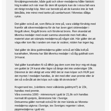
försäljningsmetoder, både guld och silver-medaljerna håller faktiskt
hög kvalitet och när man får dem till spotpris kan de i vissa fall vara
ett riktigt trevligt köp. Men var beredd på att de kanske inte är helt
lättsålda, inte minst med tanke på samlarhuset / Monetas dåliga
rykte.
Det gäller också att, som Birka är inne på, vara väldigt försiktig med
framför allt silvermedaljerna för de har även gjort skitmedaljer i
förgyllt silver, förgyllt brons och försilvrat brons. Ren skandal att
tillverka medaljer med exakt samma utseende men helt olika
materiel utan att stämpla medaljerna på något sätt. Här gäller det att
väga eller tom fila i randen om man är osäker, nöden har ingen lag.
Vad gäller de äkta guldmedaljerna gäller också att hålla koll på
karathalten, Moneta har låtit tillverka medaljer i så låg guldhalt som
14 karat.
Vad gäller karathalten fö så tillhör jag dem som inte bryr mig ett dugg
om guldet är 24 karat eller lägre så länge det inte understiger 18k.
Däremot är det viktigt att veta VAD det är man köper och HUR just
det myntet / medaljen handlas, är det med eller utan premie eller är
det så svårsålt att det köps och säljs till skrotvärde?
Krugerrand tex, (världens mest välkända guldmynt?) är 22k,
handlas med premie.
Våra svenska 1000:- minnesmynt i guld är 21,6k och handlas
normalt till spotpris, åtminstone här i Sverige.
Detsamma gäller normalt också för de mer kända av Moneta-
medaljerna utgivna i Sverige, tex Sveriges regenter i silver,
pippimedaljerna i guld etc.