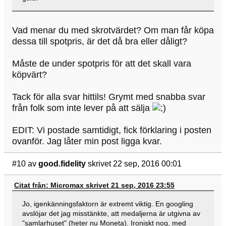
Vad menar du med skrotvärdet? Om man får köpa
dessa till spotpris, är det då bra eller dåligt?
Måste de under spotpris för att det skall vara
köpvärt?
Tack för alla svar hittils! Grymt med snabba svar
från folk som inte lever på att sälja
EDIT: Vi postade samtidigt, fick förklaring i posten
ovanför. Jag låter min post ligga kvar.
#10
av
good.fidelity
skrivet 22 sep, 2016 00:01
Citat från: Micromax skrivet 21 sep, 2016 23:55
Jo, igenkänningsfaktorn är extremt viktig. En googling
avslöjar det jag misstänkte, att medaljerna är utgivna av
"samlarhuset" (heter nu Moneta). Ironiskt nog, med