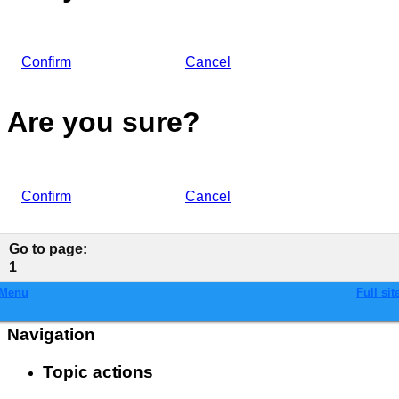
Confirm
Cancel
Are you sure?
Confirm
Cancel
Go to page
:
1
Menu
Full sit
Navigation
Topic actions