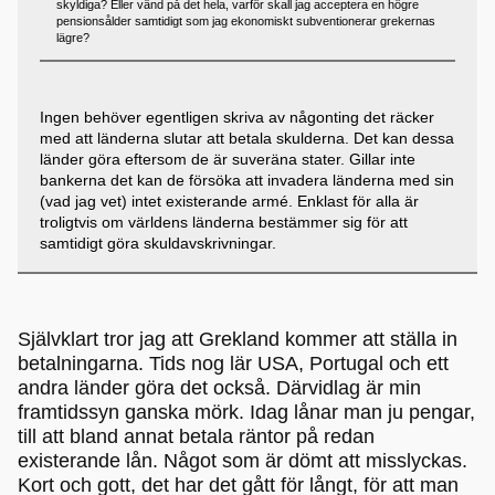
skyldiga? Eller vänd på det hela, varför skall jag acceptera en högre
pensionsålder samtidigt som jag ekonomiskt subventionerar grekernas
lägre?
Ingen behöver egentligen skriva av någonting det räcker
med att länderna slutar att betala skulderna. Det kan dessa
länder göra eftersom de är suveräna stater. Gillar inte
bankerna det kan de försöka att invadera länderna med sin
(vad jag vet) intet existerande armé. Enklast för alla är
troligtvis om världens länderna bestämmer sig för att
samtidigt göra skuldavskrivningar.
Självklart tror jag att Grekland kommer att ställa in
betalningarna. Tids nog lär USA, Portugal och ett
andra länder göra det också. Därvidlag är min
framtidssyn ganska mörk. Idag lånar man ju pengar,
till att bland annat betala räntor på redan
existerande lån. Något som är dömt att misslyckas.
Kort och gott, det har det gått för långt, för att man