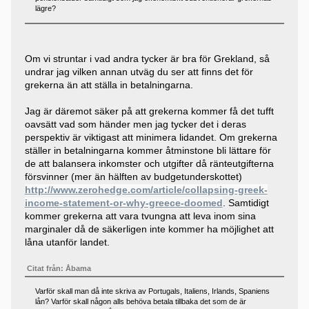
lägre?
Om vi struntar i vad andra tycker är bra för Grekland, så
undrar jag vilken annan utväg du ser att finns det för
grekerna än att ställa in betalningarna.
Jag är däremot säker på att grekerna kommer få det tufft
oavsätt vad som händer men jag tycker det i deras
perspektiv är viktigast att minimera lidandet. Om grekerna
ställer in betalningarna kommer åtminstone bli lättare för
de att balansera inkomster och utgifter då ränteutgifterna
försvinner (mer än hälften av budgetunderskottet)
http://www.zerohedge.com/article/collapsing-greek-
income-statement-or-why-greece-doomed
. Samtidigt
kommer grekerna att vara tvungna att leva inom sina
marginaler då de säkerligen inte kommer ha möjlighet att
låna utanför landet.
Citat från: Åbama
Varför skall man då inte skriva av Portugals, Italiens, Irlands, Spaniens
lån? Varför skall någon alls behöva betala tillbaka det som de är