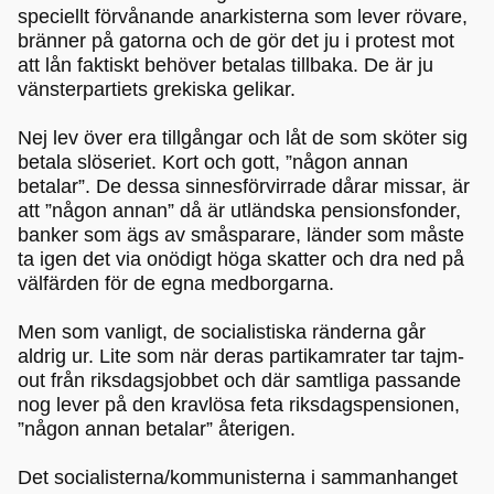
speciellt förvånande anarkisterna som lever rövare,
bränner på gatorna och de gör det ju i protest mot
att lån faktiskt behöver betalas tillbaka. De är ju
vänsterpartiets grekiska gelikar.
Nej lev över era tillgångar och låt de som sköter sig
betala slöseriet. Kort och gott, ”någon annan
betalar”. De dessa sinnesförvirrade dårar missar, är
att ”någon annan” då är utländska pensionsfonder,
banker som ägs av småsparare, länder som måste
ta igen det via onödigt höga skatter och dra ned på
välfärden för de egna medborgarna.
Men som vanligt, de socialistiska ränderna går
aldrig ur. Lite som när deras partikamrater tar tajm-
out från riksdagsjobbet och där samtliga passande
nog lever på den kravlösa feta riksdagspensionen,
”någon annan betalar” återigen.
Det socialisterna/kommunisterna i sammanhanget