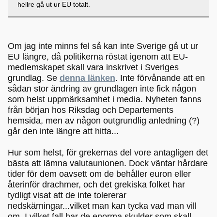
hellre gå ut ur EU totalt.
Om jag inte minns fel så kan inte Sverige gå ut ur
EU längre, då politikerna röstat igenom att EU-
medlemskapet skall vara inskrivet i Sveriges
grundlag. Se
denna länken
. Inte förvånande att en
sådan stor ändring av grundlagen inte fick någon
som helst uppmärksamhet i media. Nyheten fanns
från början hos Riksdag och Departements
hemsida, men av någon outgrundlig anledning (?)
går den inte längre att hitta...
Hur som helst, för grekernas del vore antagligen det
bästa att lämna valutaunionen. Dock väntar hårdare
tider för dem oavsett om de behåller euron eller
återinför drachmer, och det grekiska folket har
tydligt visat att de inte tolererar
nedskärningar...vilket man kan tycka vad man vill
om. I vilket fall har de enorma skulder som skall