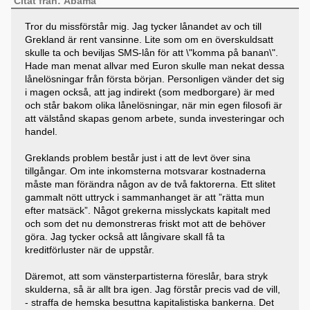
Citat från: Åbama
Tror du missförstår mig. Jag tycker lånandet av och till
Grekland är rent vansinne. Lite som om en överskuldsatt
skulle ta och beviljas SMS-lån för att \"komma på banan\".
Hade man menat allvar med Euron skulle man nekat dessa
lånelösningar från första början. Personligen vänder det sig
i magen också, att jag indirekt (som medborgare) är med
och står bakom olika lånelösningar, när min egen filosofi är
att välstånd skapas genom arbete, sunda investeringar och
handel.
Greklands problem består just i att de levt över sina
tillgångar. Om inte inkomsterna motsvarar kostnaderna
måste man förändra någon av de två faktorerna. Ett slitet
gammalt nött uttryck i sammanhanget är att ”rätta mun
efter matsäck”. Något grekerna misslyckats kapitalt med
och som det nu demonstreras friskt mot att de behöver
göra. Jag tycker också att långivare skall få ta
kreditförluster när de uppstår.
Däremot, att som vänsterpartisterna föreslår, bara stryk
skulderna, så är allt bra igen. Jag förstår precis vad de vill,
- straffa de hemska besuttna kapitalistiska bankerna. Det