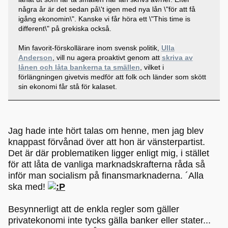
några år är det sedan på\'t igen med nya lån \"för att få
igång ekonomin\". Kanske vi får höra ett \"This time is
different\" på grekiska också.
Min favorit-förskollärare inom svensk politik,
Ulla
Anderson
, vill nu agera proaktivt genom att
skriva av
lånen och låta bankerna ta smällen
, vilket i
förlängningen givetvis medför att folk och länder som skött
sin ekonomi får stå för kalaset.
Jag hade inte hört talas om henne, men jag blev
knappast förvånad över att hon är vänsterpartist.
Det är där problematiken ligger enligt mig, i stället
för att låta de vanliga marknadskrafterna råda så
inför man socialism på finansmarknaderna. ´Alla
ska med!
Besynnerligt att de enkla regler som gäller
privatekonomi inte tycks gälla banker eller stater...