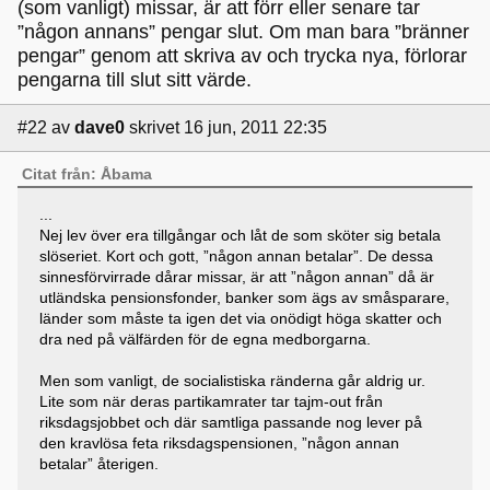
(som vanligt) missar, är att förr eller senare tar
”någon annans” pengar slut. Om man bara ”bränner
pengar” genom att skriva av och trycka nya, förlorar
pengarna till slut sitt värde.
#22
av
dave0
skrivet 16 jun, 2011 22:35
Citat från: Åbama
...
Nej lev över era tillgångar och låt de som sköter sig betala
slöseriet. Kort och gott, ”någon annan betalar”. De dessa
sinnesförvirrade dårar missar, är att ”någon annan” då är
utländska pensionsfonder, banker som ägs av småsparare,
länder som måste ta igen det via onödigt höga skatter och
dra ned på välfärden för de egna medborgarna.
Men som vanligt, de socialistiska ränderna går aldrig ur.
Lite som när deras partikamrater tar tajm-out från
riksdagsjobbet och där samtliga passande nog lever på
den kravlösa feta riksdagspensionen, ”någon annan
betalar” återigen.