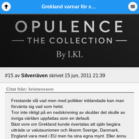
Grekland varnar för statskonkurs. - Ädelmetallforum
#15
av
Silverräven
skrivet 15 jun, 2011 21:39
Citat från: kristensson
Frestande slå vad men med politiker inblandade kan man
förvänta sig vad som helst.
Tror inte riktigt på en nedskrivning av skulder det skulle av
övriga världen uppfattas som en default.
Bäst vore om Grekland kunde övertalas att själv begära
utträde ur valutaunionen och liksom Sverige, Danmark,
England vara med i EU men ha sina egna mynt. Eller ännu