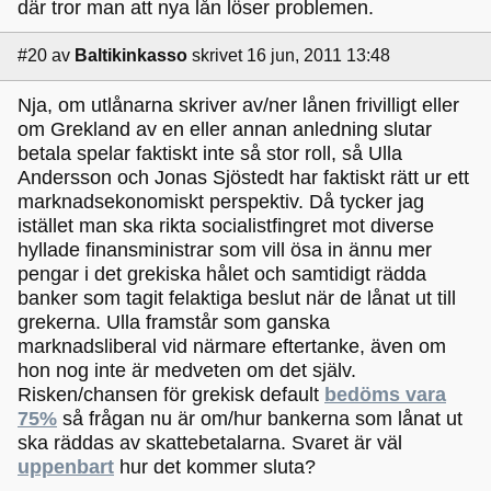
där tror man att nya lån löser problemen.
#20
av
Baltikinkasso
skrivet 16 jun, 2011 13:48
Nja, om utlånarna skriver av/ner lånen frivilligt eller
om Grekland av en eller annan anledning slutar
betala spelar faktiskt inte så stor roll, så Ulla
Andersson och Jonas Sjöstedt har faktiskt rätt ur ett
marknadsekonomiskt perspektiv. Då tycker jag
istället man ska rikta socialistfingret mot diverse
hyllade finansministrar som vill ösa in ännu mer
pengar i det grekiska hålet och samtidigt rädda
banker som tagit felaktiga beslut när de lånat ut till
grekerna. Ulla framstår som ganska
marknadsliberal vid närmare eftertanke, även om
hon nog inte är medveten om det själv.
Risken/chansen för grekisk default
bedöms vara
75%
så frågan nu är om/hur bankerna som lånat ut
ska räddas av skattebetalarna. Svaret är väl
uppenbart
hur det kommer sluta?