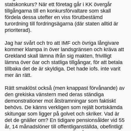
statskonkurs? När ett företag går i KK övergår
tillgångarna till en konkursförvaltare som skall
fördela dessa utefter en viss förutbestämd
turordning till fordringsägarna (där staten alltid är
prioriterad).
Jag har svårt och tro att IMF och övriga långivare
kommer klampa in över landsgränsen och kräva att
Grekland skall lämna ifrån sig makten, frivilligt
lämna över öar och statliga tillgångar, för att betala
tillbaka det de är skyldiga. Det hade iofs. inte varit
mer än rätt.
Rätt smaklöst också (men knappast förvånande) av
den grekiska vänstern med deras ständiga
demonstrationer mot åtstramningar som faktiskt
behövs. De känns verkligen som rejält bortskämda
skitungar som ligger på golvet och skriker. Vad är
det de gnäller om? En tidigare pensionsålder vid 55
år, 14 månadslöner till offentliganställda, obefintligt