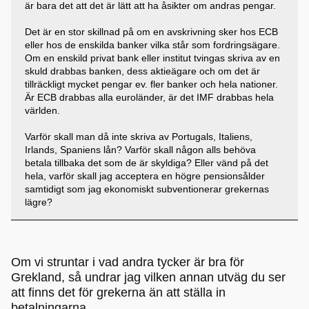
är bara det att det är lätt att ha åsikter om andras pengar.
Det är en stor skillnad på om en avskrivning sker hos ECB
eller hos de enskilda banker vilka står som fordringsägare.
Om en enskild privat bank eller institut tvingas skriva av en
skuld drabbas banken, dess aktieägare och om det är
tillräckligt mycket pengar ev. fler banker och hela nationer.
Är ECB drabbas alla euroländer, är det IMF drabbas hela
världen.
Varför skall man då inte skriva av Portugals, Italiens,
Irlands, Spaniens lån? Varför skall någon alls behöva
betala tillbaka det som de är skyldiga? Eller vänd på det
hela, varför skall jag acceptera en högre pensionsålder
samtidigt som jag ekonomiskt subventionerar grekernas
lägre?
Om vi struntar i vad andra tycker är bra för
Grekland, så undrar jag vilken annan utväg du ser
att finns det för grekerna än att ställa in
betalningarna.