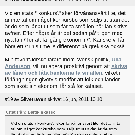
Vid en stats-\"konkurs\" sker förvånansvärt lite, det
är inte tal om något konkursbo som säljs ut utan det
är de som lånat ut som får ta smällen när lån skrivs
av/ner. Efter några år är det sedan på\'t igen med
nya lån \"för att få igång ekonomin\". Kanske vi får
höra ett \"This time is different\" på grekiska också.
Min favorit-förskollärare inom svensk politik,
Ulla
Anderson
, vill nu agera proaktivt genom att
skriva
av lånen och låta bankerna ta smällen
, vilket i
förlängningen givetvis medför att folk och länder
som skött sin ekonomi får stå för kalaset.
#19
av
Silverräven
skrivet 16 jun, 2011 13:10
Citat från: Baltikinkasso
Vid en stats-\"konkurs\" sker förvånansvärt lite, det är inte
tal om något konkursbo som säljs ut utan det är de som
lånat ut som får ta smällen när lån skrivs av/ner. Efter