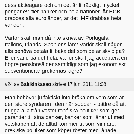
dess aktieägare och om det är tillräckligt mycket
pengar ev. fler banker och hela nationer. Är ECB
drabbas alla euroländer, är det IMF drabbas hela
världen.
Varför skall man då inte skriva av Portugals,
Italiens, Irlands, Spaniens lån? Varför skall någon
alls behöva betala tillbaka det som de är skyldiga?
Eller vänd på det hela, varför skall jag acceptera en
högre pensionsålder samtidigt som jag ekonomiskt
subventionerar grekernas lägre?
#24
av
Baltikinkasso
skrivet 17 jun, 2011 11:08
Man behöver ju faktiskt inte bråka om vem som är
den store syndaren i den här soppan - bättre då att
hugga alla från västeuropéiska politiker som ger
garantier till sina banker, banker som lånar ut med
vetskapen att de alltid kommer ut som vinnare,
grekiska politiker som köper röster med lånade