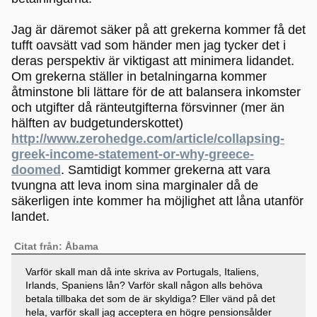
Jag är däremot säker på att grekerna kommer få det
tufft oavsätt vad som händer men jag tycker det i
deras perspektiv är viktigast att minimera lidandet.
Om grekerna ställer in betalningarna kommer
åtminstone bli lättare för de att balansera inkomster
och utgifter då ränteutgifterna försvinner (mer än
hälften av budgetunderskottet)
http://www.zerohedge.com/article/collapsing-
greek-income-statement-or-why-greece-
doomed
. Samtidigt kommer grekerna att vara
tvungna att leva inom sina marginaler då de
säkerligen inte kommer ha möjlighet att låna utanför
landet.
Citat från: Åbama
Varför skall man då inte skriva av Portugals, Italiens,
Irlands, Spaniens lån? Varför skall någon alls behöva
betala tillbaka det som de är skyldiga? Eller vänd på det
hela, varför skall jag acceptera en högre pensionsålder