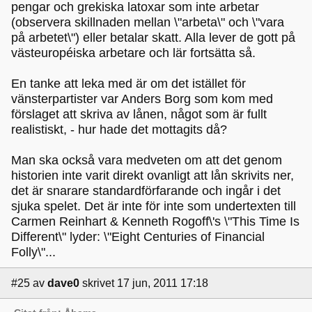
pengar och grekiska latoxar som inte arbetar
(observera skillnaden mellan \"arbeta\" och \"vara
på arbetet\") eller betalar skatt. Alla lever de gott på
västeuropéiska arbetare och lär fortsätta så.
En tanke att leka med är om det istället för
vänsterpartister var Anders Borg som kom med
förslaget att skriva av lånen, något som är fullt
realistiskt, - hur hade det mottagits då?
Man ska också vara medveten om att det genom
historien inte varit direkt ovanligt att lån skrivits ner,
det är snarare standardförfarande och ingår i det
sjuka spelet. Det är inte för inte som undertexten till
Carmen Reinhart & Kenneth Rogoff\'s \"This Time Is
Different\" lyder: \"Eight Centuries of Financial
Folly\"...
#25
av
dave0
skrivet 17 jun, 2011 17:18