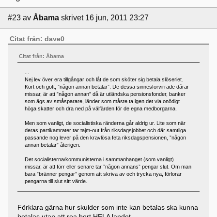
#23
av
Åbama
skrivet 16 jun, 2011 23:27
Citat från: dave0
Citat från: Åbama
...
Nej lev över era tillgångar och låt de som sköter sig betala slöseriet.
Kort och gott, ”någon annan betalar”. De dessa sinnesförvirrade dårar
missar, är att ”någon annan” då är utländska pensionsfonder, banker
som ägs av småsparare, länder som måste ta igen det via onödigt
höga skatter och dra ned på välfärden för de egna medborgarna.
Men som vanligt, de socialistiska ränderna går aldrig ur. Lite som när
deras partikamrater tar tajm-out från riksdagsjobbet och där samtliga
passande nog lever på den kravlösa feta riksdagspensionen, ”någon
annan betalar” återigen.
Det socialisterna/kommunisterna i sammanhanget (som vanligt)
missar, är att förr eller senare tar ”någon annans” pengar slut. Om man
bara ”bränner pengar” genom att skriva av och trycka nya, förlorar
pengarna till slut sitt värde.
Förklara gärna hur skulder som inte kan betalas ska kunna
betalas utan att rea bort HELA landet.