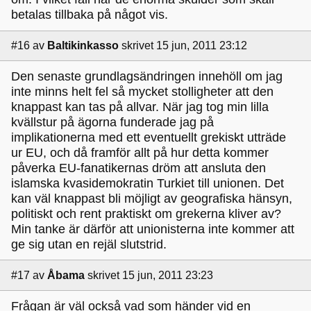
betalas tillbaka på något vis.
#16
av
Baltikinkasso
skrivet 15 jun, 2011 23:12
Den senaste grundlagsändringen innehöll om jag
inte minns helt fel så mycket stolligheter att den
knappast kan tas på allvar. När jag tog min lilla
kvällstur på ägorna funderade jag på
implikationerna med ett eventuellt grekiskt utträde
ur EU, och då framför allt på hur detta kommer
påverka EU-fanatikernas dröm att ansluta den
islamska kvasidemokratin Turkiet till unionen. Det
kan väl knappast bli möjligt av geografiska hänsyn,
politiskt och rent praktiskt om grekerna kliver av?
Min tanke är därför att unionisterna inte kommer att
ge sig utan en rejäl slutstrid.
#17
av
Åbama
skrivet 15 jun, 2011 23:23
Frågan är väl också vad som händer vid en