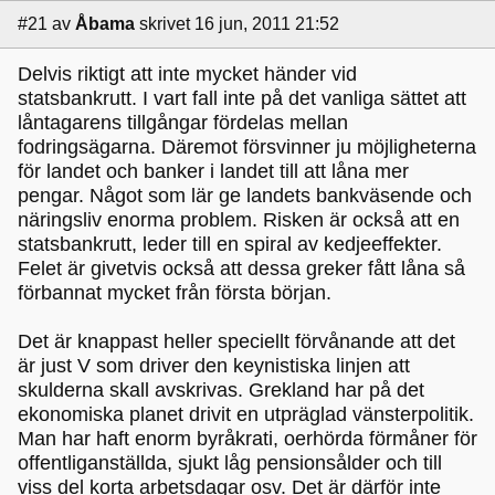
#21
av
Åbama
skrivet 16 jun, 2011 21:52
Delvis riktigt att inte mycket händer vid
statsbankrutt. I vart fall inte på det vanliga sättet att
låntagarens tillgångar fördelas mellan
fodringsägarna. Däremot försvinner ju möjligheterna
för landet och banker i landet till att låna mer
pengar. Något som lär ge landets bankväsende och
näringsliv enorma problem. Risken är också att en
statsbankrutt, leder till en spiral av kedjeeffekter.
Felet är givetvis också att dessa greker fått låna så
förbannat mycket från första början.
Det är knappast heller speciellt förvånande att det
är just V som driver den keynistiska linjen att
skulderna skall avskrivas. Grekland har på det
ekonomiska planet drivit en utpräglad vänsterpolitik.
Man har haft enorm byråkrati, oerhörda förmåner för
offentliganställda, sjukt låg pensionsålder och till
viss del korta arbetsdagar osv. Det är därför inte