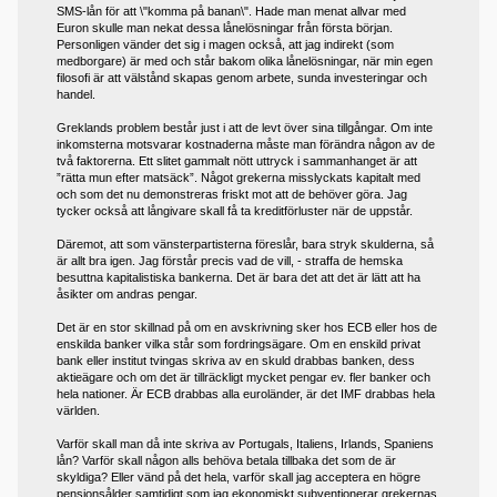
SMS-lån för att \"komma på banan\". Hade man menat allvar med
Euron skulle man nekat dessa lånelösningar från första början.
Personligen vänder det sig i magen också, att jag indirekt (som
medborgare) är med och står bakom olika lånelösningar, när min egen
filosofi är att välstånd skapas genom arbete, sunda investeringar och
handel.
Greklands problem består just i att de levt över sina tillgångar. Om inte
inkomsterna motsvarar kostnaderna måste man förändra någon av de
två faktorerna. Ett slitet gammalt nött uttryck i sammanhanget är att
”rätta mun efter matsäck”. Något grekerna misslyckats kapitalt med
och som det nu demonstreras friskt mot att de behöver göra. Jag
tycker också att långivare skall få ta kreditförluster när de uppstår.
Däremot, att som vänsterpartisterna föreslår, bara stryk skulderna, så
är allt bra igen. Jag förstår precis vad de vill, - straffa de hemska
besuttna kapitalistiska bankerna. Det är bara det att det är lätt att ha
åsikter om andras pengar.
Det är en stor skillnad på om en avskrivning sker hos ECB eller hos de
enskilda banker vilka står som fordringsägare. Om en enskild privat
bank eller institut tvingas skriva av en skuld drabbas banken, dess
aktieägare och om det är tillräckligt mycket pengar ev. fler banker och
hela nationer. Är ECB drabbas alla euroländer, är det IMF drabbas hela
världen.
Varför skall man då inte skriva av Portugals, Italiens, Irlands, Spaniens
lån? Varför skall någon alls behöva betala tillbaka det som de är
skyldiga? Eller vänd på det hela, varför skall jag acceptera en högre
pensionsålder samtidigt som jag ekonomiskt subventionerar grekernas