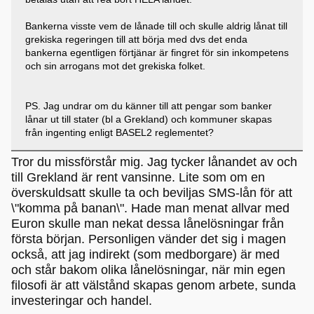
Bankerna visste vem de lånade till och skulle aldrig lånat till
grekiska regeringen till att börja med dvs det enda
bankerna egentligen förtjänar är fingret för sin inkompetens
och sin arrogans mot det grekiska folket.
PS. Jag undrar om du känner till att pengar som banker
lånar ut till stater (bl a Grekland) och kommuner skapas
från ingenting enligt BASEL2 reglementet?
Tror du missförstår mig. Jag tycker lånandet av och
till Grekland är rent vansinne. Lite som om en
överskuldsatt skulle ta och beviljas SMS-lån för att
\"komma på banan\". Hade man menat allvar med
Euron skulle man nekat dessa lånelösningar från
första början. Personligen vänder det sig i magen
också, att jag indirekt (som medborgare) är med
och står bakom olika lånelösningar, när min egen
filosofi är att välstånd skapas genom arbete, sunda
investeringar och handel.