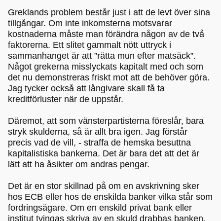
Greklands problem består just i att de levt över sina
tillgångar. Om inte inkomsterna motsvarar
kostnaderna måste man förändra någon av de två
faktorerna. Ett slitet gammalt nött uttryck i
sammanhanget är att ”rätta mun efter matsäck”.
Något grekerna misslyckats kapitalt med och som
det nu demonstreras friskt mot att de behöver göra.
Jag tycker också att långivare skall få ta
kreditförluster när de uppstår.
Däremot, att som vänsterpartisterna föreslår, bara
stryk skulderna, så är allt bra igen. Jag förstår
precis vad de vill, - straffa de hemska besuttna
kapitalistiska bankerna. Det är bara det att det är
lätt att ha åsikter om andras pengar.
Det är en stor skillnad på om en avskrivning sker
hos ECB eller hos de enskilda banker vilka står som
fordringsägare. Om en enskild privat bank eller
institut tvingas skriva av en skuld drabbas banken,