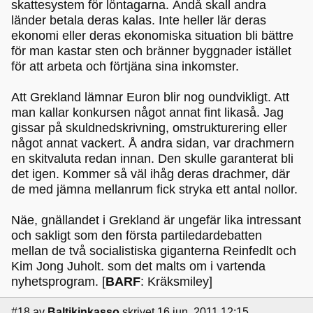
skattesystem för löntagarna. Ändå skall andra
länder betala deras kalas. Inte heller lär deras
ekonomi eller deras ekonomiska situation bli bättre
för man kastar sten och bränner byggnader istället
för att arbeta och förtjäna sina inkomster.
Att Grekland lämnar Euron blir nog oundvikligt. Att
man kallar konkursen något annat fint likaså. Jag
gissar på skuldnedskrivning, omstrukturering eller
något annat vackert. Å andra sidan, var drachmern
en skitvaluta redan innan. Den skulle garanterat bli
det igen. Kommer så väl ihåg deras drachmer, där
de med jämna mellanrum fick stryka ett antal nollor.
Näe, gnällandet i Grekland är ungefär lika intressant
och sakligt som den första partiledardebatten
mellan de två socialistiska giganterna Reinfedlt och
Kim Jong Juholt. som det malts om i vartenda
nyhetsprogram. [
BARF
: Kräksmiley]
#18
av
Baltikinkasso
skrivet 16 jun, 2011 12:15