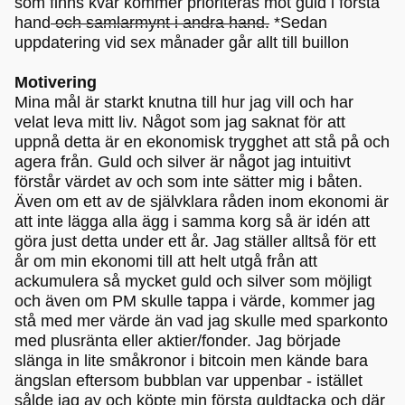
som finns kvar kommer prioriteras mot guld i första
hand
och samlarmynt i andra hand.
*Sedan
uppdatering vid sex månader går allt till buillon
Motivering
Mina mål är starkt knutna till hur jag vill och har
velat leva mitt liv. Något som jag saknat för att
uppnå detta är en ekonomisk trygghet att stå på och
agera från. Guld och silver är något jag intuitivt
förstår värdet av och som inte sätter mig i båten.
Även om ett av de självklara råden inom ekonomi är
att inte lägga alla ägg i samma korg så är idén att
göra just detta under ett år. Jag ställer alltså för ett
år om min ekonomi till att helt utgå från att
ackumulera så mycket guld och silver som möjligt
och även om PM skulle tappa i värde, kommer jag
stå med mer värde än vad jag skulle med sparkonto
med plusränta eller aktier/fonder. Jag började
slänga in lite småkronor i bitcoin men kände bara
ängslan eftersom bubblan var uppenbar - istället
sålde jag av och köpte min första guldtacka och där