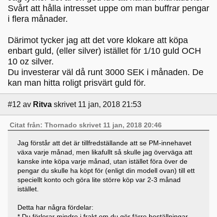
Svårt att hålla intresset uppe om man buffrar pengar
i flera månader.
Därimot tycker jag att det vore klokare att köpa
enbart guld, (eller silver) istället för 1/10 guld OCH
10 oz silver.
Du investerar väl då runt 3000 SEK i månaden. De
kan man hitta roligt prisvärt guld för.
#12
av
Ritva
skrivet 11 jan, 2018 21:53
Citat från: Thornado skrivet 11 jan, 2018 20:46
Jag förstår att det är tillfredställande att se PM-innehavet
växa varje månad, men likafullt så skulle jag överväga att
kanske inte köpa varje månad, utan istället föra över de
pengar du skulle ha köpt för (enligt din modell ovan) till ett
speciellt konto och göra lite större köp var 2-3 månad
istället.
Detta har några fördelar:
* Du förlorar mindre i frakt om du gör färre beställningar