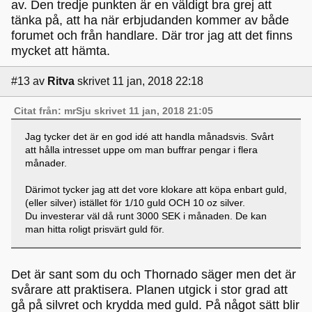
av. Den tredje punkten är en väldigt bra grej att
tänka på, att ha när erbjudanden kommer av både
forumet och från handlare. Där tror jag att det finns
mycket att hämta.
#13
av
Ritva
skrivet 11 jan, 2018 22:18
Citat från: mrSju skrivet 11 jan, 2018 21:05
Jag tycker det är en god idé att handla månadsvis. Svårt
att hålla intresset uppe om man buffrar pengar i flera
månader.
Därimot tycker jag att det vore klokare att köpa enbart guld,
(eller silver) istället för 1/10 guld OCH 10 oz silver.
Du investerar väl då runt 3000 SEK i månaden. De kan
man hitta roligt prisvärt guld för.
Det är sant som du och Thornado säger men det är
svårare att praktisera. Planen utgick i stor grad att
gå på silvret och krydda med guld. På något sätt blir