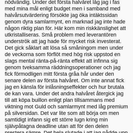
nödvändig. Under det första halvåret låg jag i fas
med mina mål enligt budget men i samband med
halvårsutvärdering försökte jag öka intäktssidan
genom dyra samlarmynt, en marknad jag inte hade
någon riktig plan för. Här kom min riskkänslighet att
utkristalliseras. Små problem med leverantören
underströk att jag hade för mycket risk investerat.
Det gick såklart att lösa så småningom men under
de veckorna som förflöt med hög risk uppstod en
slags mental ränta-på-ränta effekt att infinna sig
genom tveksamma räddningsoperationer och jag
fick förmodligen mitt första gråa hår under den
senare delen av första halvåret. Om inte annat fick
jag en känsla för inlåsningseffekter och hur brutala
de kan vara. Under det andra halvåret återgick jag
till att köpa buillon enligt plan tillsammans med
viktning mot Guld och samlarmynt med låg premium
på silversidan. Det var lite som att börja om men
samtidigt infann sig ett större lugn kring min
självpåtagna deadline utan att för den delen
prestera sämre. Det hela slutade i att jag nådde upp