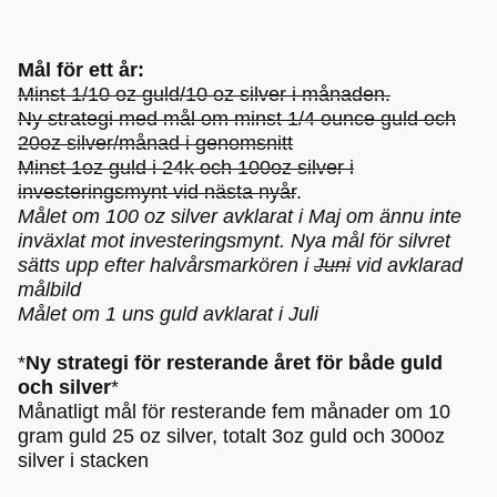
Mål för ett år:
Minst 1/10 oz guld/10 oz silver i månaden.
Ny strategi med mål om minst 1/4 ounce guld och
20oz silver/månad i genomsnitt
Minst 1oz guld i 24k och 100oz silver i
investeringsmynt vid nästa nyår
.
Målet om 100 oz silver avklarat i Maj om ännu inte
inväxlat mot investeringsmynt. Nya mål för silvret
sätts upp efter halvårsmarkören i
Juni
vid avklarad
målbild
Målet om 1 uns guld avklarat i Juli
*
Ny strategi för resterande året för både guld
och silver
*
Månatligt mål för resterande fem månader om 10
gram guld 25 oz silver, totalt 3oz guld och 300oz
silver i stacken