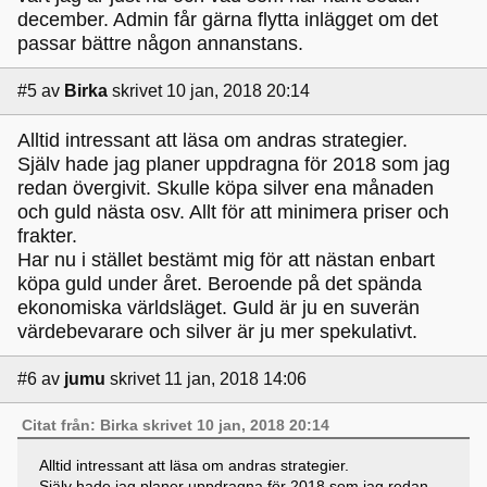
december. Admin får gärna flytta inlägget om det
passar bättre någon annanstans.
#5
av
Birka
skrivet 10 jan, 2018 20:14
Alltid intressant att läsa om andras strategier.
Själv hade jag planer uppdragna för 2018 som jag
redan övergivit. Skulle köpa silver ena månaden
och guld nästa osv. Allt för att minimera priser och
frakter.
Har nu i stället bestämt mig för att nästan enbart
köpa guld under året. Beroende på det spända
ekonomiska världsläget. Guld är ju en suverän
värdebevarare och silver är ju mer spekulativt.
#6
av
jumu
skrivet 11 jan, 2018 14:06
Citat från: Birka skrivet 10 jan, 2018 20:14
Alltid intressant att läsa om andras strategier.
Själv hade jag planer uppdragna för 2018 som jag redan