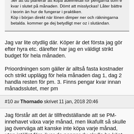
Ser att du planerar att köpa ädelmetall för pengarna som e
kvar i slutet på månaden. Dömt att misslyckas! Låter bättre
i teorin än hur de fungerar i praktiken.
Köp i början direkt när lönen dimper ner och räkningarna
betalda. kommer ge dej betydligt mer oz i slutändan.
Jag var lite otydlig där. Köper är det första jag gör
efter hyra etc. därefter har jag en väldigt strikt
budget för hela månaden.
Prioordningen som gäller är alltså fasta kostnader
och strikt upplägg för hela månaden dag 1, dag 2
handla resten för pm. 3. Finns pengar kvar innan
månadsslutet, mer pm
#10
av
Thornado
skrivet 11 jan, 2018 20:46
Jag förstår att det är tillfredställande att se PM-
innehavet växa varje månad, men likafullt så skulle
jag överväga att kanske inte köpa varje månad,