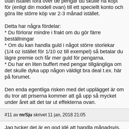
utan istället föra över de pengar du skulle ha köpt
för (enligt din modell ovan) till ett speciellt konto och
göra lite större köp var 2-3 månad istället.
Detta har några fördelar:
* Du förlorar mindre i frakt om du gör färre
beställningar
* Om du kan handla guld i något större storlekar
(1/4 oz istället för 1/10 oz till exempel) så betalar du
lägre premie och får mer guld för pengarna.
* Du har en liten buffert med pengar tillgängliga om
det skulle dyka upp någon väldigt bra deal t.ex. här
på forumet.
Den enda egentliga risken med det upplägget är om
du tror att priserna kommer att gå upp så mycket
under året att det tar ut effekterna ovan.
#11
av
mrSju
skrivet 11 jan, 2018 21:05
Jag tycker det är en god idé att handla månadsvis.