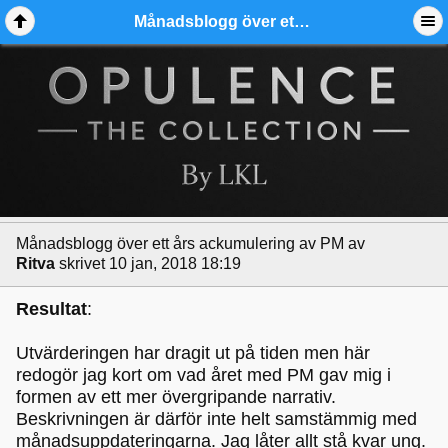
Månadsblogg över ett års ackumulering av PM - Ädelmetallforum
Månadsblogg över ett års ackumulering av PM
av
Ritva
skrivet 10 jan, 2018 18:19
Resultat
:
Utvärderingen har dragit ut på tiden men här
redogör jag kort om vad året med PM gav mig i
formen av ett mer övergripande narrativ.
Beskrivningen är därför inte helt samstämmig med
månadsuppdateringarna. Jag låter allt stå kvar ung.