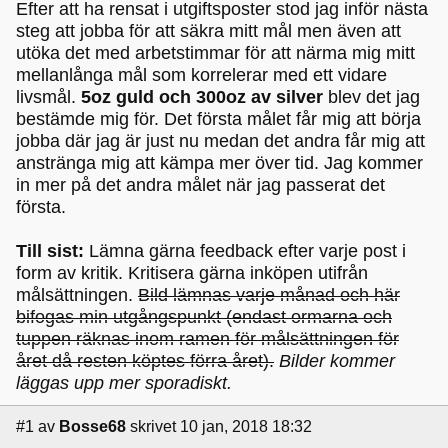
Efter att ha rensat i utgiftsposter stod jag inför nästa
steg att jobba för att säkra mitt mål men även att
utöka det med arbetstimmar för att närma mig mitt
mellanlånga mål som korrelerar med ett vidare
livsmål.
5oz guld och 300oz av silver
blev det jag
bestämde mig för. Det första målet får mig att börja
jobba där jag är just nu medan det andra får mig att
anstränga mig att kämpa mer över tid. Jag kommer
in mer på det andra målet när jag passerat det
första.
Till sist:
Lämna gärna feedback efter varje post i
form av kritik. Kritisera gärna inköpen utifrån
målsättningen.
Bild lämnas varje månad och här
bifogas min utgångspunkt (endast ormarna och
tuppen räknas inom ramen för målsättningen för
året då resten köptes förra året).
Bilder kommer
läggas upp mer sporadiskt.
#1
av
Bosse68
skrivet 10 jan, 2018 18:32