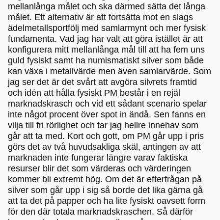
mellanlånga målet och ska därmed sätta det långa
målet. Ett alternativ är att fortsätta mot en slags
ädelmetallsportfölj med samlarmynt och mer fysisk
fundamenta. Vad jag har valt att göra istället är att
konfigurera mitt mellanlånga mål till att ha fem uns
guld fysiskt samt ha numismatiskt silver som både
kan växa i metallvärde men även samlarvärde. Som
jag ser det är det svårt att avgöra silvrets framtid
och idén att hålla fysiskt PM består i en rejäl
marknadskrasch och vid ett sådant scenario spelar
inte något procent över spot in ändå. Sen fanns en
vilja till fri rörlighet och tar jag hellre innehav som
går att ta med. Kort och gott, om PM går upp i pris
görs det av två huvudsakliga skäl, antingen av att
marknaden inte fungerar längre varav faktiska
resurser blir det som värderas och värderingen
kommer bli extremt hög. Om det är efterfrågan på
silver som går upp i sig så borde det lika gärna gå
att ta det på papper och ha lite fysiskt oavsett form
för den där totala marknadskraschen. Så därför