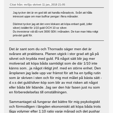
Citat från: mrSju skrivet 11 jan, 2018 21:05
Jag tycker det är en god idé att handla månadsvis. Svårt att hålla
intresset uppe om man buffrar pengar i flera månader.
Därimot tycker jag att det vore klokare att köpa enbart guld, (eller
silver) istället för 1/10 guld OCH 10 oz silver.
Du investerar väl då runt 3000 SEK i månaden. De kan man hitta roligt
prisvärt guld för.
Det är sant som du och Thornado säger men det är
svårare att praktisera. Planen utgick i stor grad att gå på
silvret och krydda med guld. På något sätt blir jag mer
motiverad att köpa båda samtidigt som de där 1/10 inte
känns som...ja något riktigt jmf. med en större enhet. Den
årsplanen jag lade upp var främst för att ha en tydlig rutin
som är skriven i sten och för mig mot målet på bästa sätt -
d.v.s det guld/silver-köp som blir av mot risken att något
eller båda blir lidande. Jag ser den här fasen just nu som
en förberedelsefas till omställningen.
Sammantaget så fungerar det bättre för mig psykologiskt
och förmodligen i längden ekonomiskt att köpa båda trots
låga volymer efter 1:10 ratio varje månad och det pushar