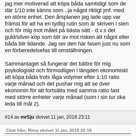
jag mer motiverad att köpa båda samtidigt som de
där 1/10 inte känns som...ja något riktigt jmf. med
en större enhet. Den årsplanen jag lade upp var
främst för att ha en tydlig rutin som är skriven i sten
och för mig mot målet på bästa sätt - d.v.s det
guld/silver-köp som blir av mot risken att något eller
båda blir lidande. Jag ser den här fasen just nu som
en förberedelsefas till omställningen.
Sammantaget så fungerar det bättre för mig
psykologiskt och förmodligen i längden ekonomiskt
att köpa båda trots låga volymer efter 1:10 ratio
varje månad och det pushar mig att se över
ekonomin för att fortsätta med samma ratio fast
med större enheter varje månad (som i sin tur ska
leda till mål 2).
#14
av
mrSju
skrivet 11 jan, 2018 23:11
Citat från: Ritva skrivet 11 jan, 2018 22:18