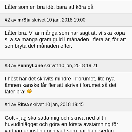
Låter som en bra idé, bara att köra på
#2
av
mrSju
skrivet 10 jan, 2018 19:00
Låter bra. Vi är många som har sagt att vi ska köpa
si å så många gram guld i månaden i flera år, för att
sen bryta det månaden efter.
#3
av
PennyLane
skrivet 10 jan, 2018 19:21
I höst har det skrivits mindre i Forumet, lite nya
ämnen kanske får fler att skriva i forumet så det
låter bra!
#4
av
Ritva
skrivet 10 jan, 2018 19:45
Gott - jag ska sätta mig och skriva ned allt i
huvudinlägget och göra en första avstämning för
vart jag är just nu och vad som har hänt sedan