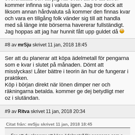
kommer infinna sig i valuta igen. Jag tror dock att
liksom annan hårdvaluta så kommer den finnas kvar
och vara en tillgång folk vänder sig till att handla
med så länge inte börserna havererar fullständigt.
Jag hoppas att jag har hunnit fått upp guldet då
#8
av
mrSju
skrivet 11 jan, 2018 18:45
Ser att du planerar att köpa ädelmetall för pengarna
som e kvar i slutet på månaden. Dömt att
misslyckas! Låter bättre i teorin än hur de fungerar i
praktiken.
Köp i början direkt när lönen dimper ner och
räkningarna betalda. kommer ge dej betydligt mer
oz i slutändan.
#9
av
Ritva
skrivet 11 jan, 2018 20:34
Citat från: mrSju skrivet 11 jan, 2018 18:45