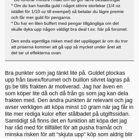
* Om du kan handla guld i något större storlekar (1/4 oz
istället för 1/10 oz till exempel) så betalar du lägre premie
och får mer guld för pengarna.
* Du har en liten buffert med pengar tillgängliga om det
skulle dyka upp någon väldigt bra deal t.ex. här på forumet.
Den enda egentliga risken med det upplägget är om du tror
att priserna kommer att gå upp så mycket under året att
det tar ut effekterna ovan.
Bra punkter som jag tänkt lite på. Guldet plockas
upp från tavex/forumet och buillon silvret lagras på
gs.be tills frakten är motiverad. Jag har även en
som köper lite då och då från gs som jag kan dela
frakten med. Den andra punkten är relevant och jag
avser verkligen att köpa minst 10 gram när jag får in
lite mer rediga kulor efter stålbadet på utgiftssidan.
Samtidigt så finns det en funktion att köpa det jag
har råd med för tillfället för att pusha framåt och
minska risken för att "skjuta upp" köp som aldrig blir