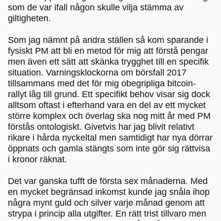
som de var ifall någon skulle vilja stämma av
giltigheten.
Som jag nämnt på andra ställen så kom sparande i
fysiskt PM att bli en metod för mig att förstå pengar
men även ett sätt att skänka trygghet till en specifik
situation. Varningsklockorna om börsfall 2017
tillsammans med det för mig obegripliga bitcoin-
rallyt låg till grund. Ett specifikt behov visar sig dock
alltsom oftast i efterhand vara en del av ett mycket
större komplex och överlag ska nog mitt år med PM
förstås ontologiskt. Givetvis har jag blivit relativt
rikare i hårda nyckeltal men samtidigt har nya dörrar
öppnats och gamla stängts som inte gör sig rättvisa
i kronor räknat.
Det var ganska tufft de första sex månaderna. Med
en mycket begränsad inkomst kunde jag snåla ihop
några mynt guld och silver varje månad genom att
strypa i princip alla utgifter. En rätt trist tillvaro men