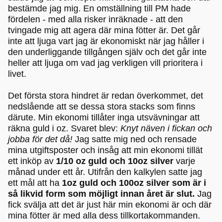
bestämde jag mig. En omställning till PM hade
fördelen - med alla risker inräknade - att den
tvingade mig att agera där mina fötter är. Det går
inte att ljuga vart jag är ekonomiskt när jag håller i
den underliggande tillgången själv och det går inte
heller att ljuga om vad jag verkligen vill prioritera i
livet.
Det första stora hindret är redan överkommet, det
nedslående att se dessa stora stacks som finns
därute. Min ekonomi tillåter inga utsvävningar att
räkna guld i oz. Svaret blev:
Knyt näven i fickan och
jobba för det då!
Jag satte mig ned och rensade
mina utgiftsposter och insåg att min ekonomi tillät
ett inköp av
1/10 oz guld och 10oz silver
varje
månad under ett år. Utifrån den kalkylen satte jag
ett mål att ha
1oz guld och 100oz silver som är i
så likvid form som möjligt innan året är slut.
Jag
fick svälja att det är just här min ekonomi är och där
mina fötter är med alla dess tillkortakommanden.