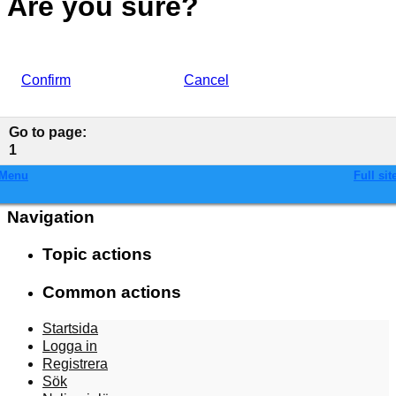
Are you sure?
Confirm
Cancel
Go to page
:
1
Menu
Full sit
Navigation
Topic actions
Common actions
Startsida
Logga in
Registrera
Sök