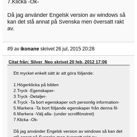
7.Klicka -Ok-
Då jag använder Engelsk version av windows så
kan det stå annat på Svenska men översatt rakt
av.
#9
av
ikonane
skrivet 26 jul, 2015 20:28
Citat från: Silver_Neo skrivet 20 feb, 2012 17:06
Ett mycket enkelt sätt är att göra följande:
1.Högerklicka på bilden
2.Tryck -Egenskaper-
3.Tryck -Detaljer-
4.Tryck -Ta bort egenskaper och personlig information-
5.Markera -Ta bort följande egenskaper från denna fil-
6.Markera -Välj alla- (under scrollfönstret)
7.Klicka -Ok-
Då jag använder Engelsk version av windows så kan det
stå annat på Svenska men översatt rakt av.