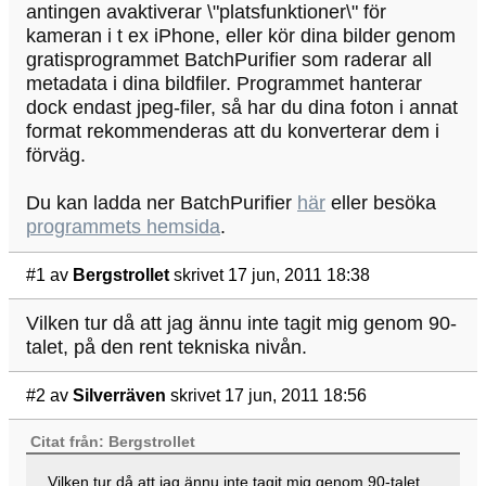
antingen avaktiverar \"platsfunktioner\" för
kameran i t ex iPhone, eller kör dina bilder genom
gratisprogrammet BatchPurifier som raderar all
metadata i dina bildfiler. Programmet hanterar
dock endast jpeg-filer, så har du dina foton i annat
format rekommenderas att du konverterar dem i
förväg.
Du kan ladda ner BatchPurifier
här
eller besöka
programmets hemsida
.
#1
av
Bergstrollet
skrivet 17 jun, 2011 18:38
Vilken tur då att jag ännu inte tagit mig genom 90-
talet, på den rent tekniska nivån.
#2
av
Silverräven
skrivet 17 jun, 2011 18:56
Citat från: Bergstrollet
Vilken tur då att jag ännu inte tagit mig genom 90-talet,