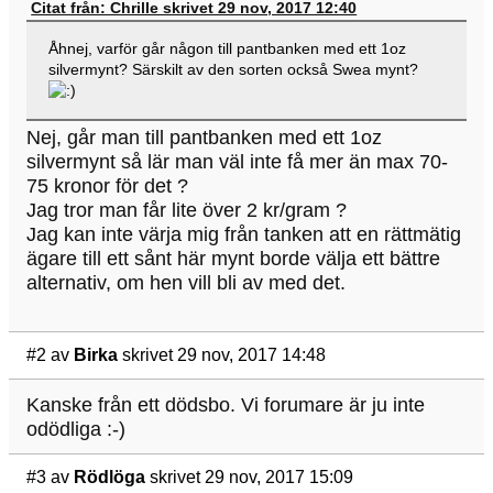
Citat från: Chrille skrivet 29 nov, 2017 12:40
Åhnej, varför går någon till pantbanken med ett 1oz
silvermynt? Särskilt av den sorten också Swea mynt?
Nej, går man till pantbanken med ett 1oz
silvermynt så lär man väl inte få mer än max 70-
75 kronor för det ?
Jag tror man får lite över 2 kr/gram ?
Jag kan inte värja mig från tanken att en rättmätig
ägare till ett sånt här mynt borde välja ett bättre
alternativ, om hen vill bli av med det.
#2
av
Birka
skrivet 29 nov, 2017 14:48
Kanske från ett dödsbo. Vi forumare är ju inte
odödliga :-)
#3
av
Rödlöga
skrivet 29 nov, 2017 15:09