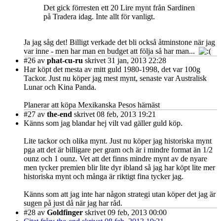
Det gick förresten ett 20 Lire mynt från Sardinen
på Tradera idag. Inte allt för vanligt.
Ja jag såg det! Billigt verkade det bli också åtminstone när jag
var inne - men har man en budget att följa så har man...
#26
av
phat-cu-ru
skrivet 31 jan, 2013 22:28
Har köpt det mesta av mitt guld 1980-1998, det var 100g
Tackor. Just nu köper jag mest mynt, senaste var Australisk
Lunar och Kina Panda.
Planerar att köpa Mexikanska Pesos härnäst
#27
av
the-end
skrivet 08 feb, 2013 19:21
Känns som jag blandar hej vilt vad gäller guld köp.
Lite tackor och olika mynt. Just nu köper jag historiska mynt
pga att det är billigare per gram och är i mindre format än 1/2
ounz och 1 ounz. Vet att det finns mindre mynt av de nyare
men tycker premien blir lite dyr ibland så jag har köpt lite mer
historiska mynt och många är riktigt fina tycker jag.
Känns som att jag inte har någon strategi utan köper det jag är
sugen på just då när jag har råd.
#28
av
Goldfinger
skrivet 09 feb, 2013 00:00