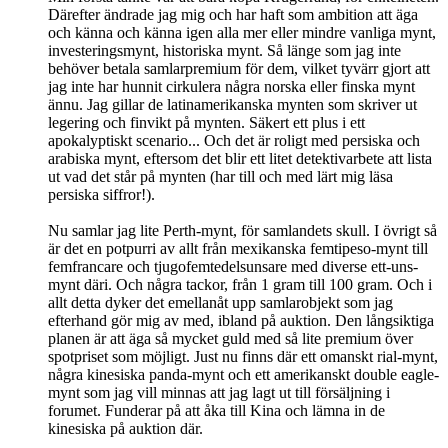
Därefter ändrade jag mig och har haft som ambition att äga
och känna och känna igen alla mer eller mindre vanliga mynt,
investeringsmynt, historiska mynt. Så länge som jag inte
behöver betala samlarpremium för dem, vilket tyvärr gjort att
jag inte har hunnit cirkulera några norska eller finska mynt
ännu. Jag gillar de latinamerikanska mynten som skriver ut
legering och finvikt på mynten. Säkert ett plus i ett
apokalyptiskt scenario... Och det är roligt med persiska och
arabiska mynt, eftersom det blir ett litet detektivarbete att lista
ut vad det står på mynten (har till och med lärt mig läsa
persiska siffror!).
Nu samlar jag lite Perth-mynt, för samlandets skull. I övrigt så
är det en potpurri av allt från mexikanska femtipeso-mynt till
femfrancare och tjugofemtedelsunsare med diverse ett-uns-
mynt däri. Och några tackor, från 1 gram till 100 gram. Och i
allt detta dyker det emellanåt upp samlarobjekt som jag
efterhand gör mig av med, ibland på auktion. Den långsiktiga
planen är att äga så mycket guld med så lite premium över
spotpriset som möjligt. Just nu finns där ett omanskt rial-mynt,
några kinesiska panda-mynt och ett amerikanskt double eagle-
mynt som jag vill minnas att jag lagt ut till försäljning i
forumet. Funderar på att åka till Kina och lämna in de
kinesiska på auktion där.