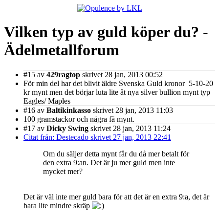
Vilken typ av guld köper du? -
Ädelmetallforum
#15
av
429ragtop
skrivet 28 jan, 2013 00:52
För min del har det blivit äldre Svenska Guld kronor 5-10-20
kr mynt men det börjar luta lite åt nya silver bullion mynt typ
Eagles/ Maples
#16
av
Baltikinkasso
skrivet 28 jan, 2013 11:03
100 gramstackor och några få mynt.
#17
av
Dicky Swing
skrivet 28 jan, 2013 11:24
Citat från: Destecado skrivet 27 jan, 2013 22:41
Om du säljer detta mynt får du då mer betalt för
den extra 9:an. Det är ju mer guld men inte
mycket mer?
Det är väl inte mer guld bara för att det är en extra 9:a, det är
bara lite mindre skräp