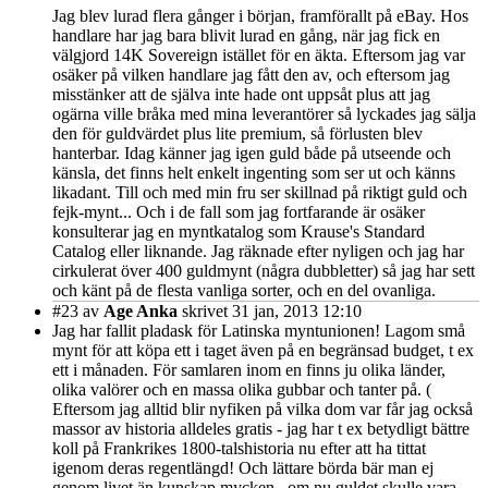
Jag blev lurad flera gånger i början, framförallt på eBay. Hos
handlare har jag bara blivit lurad en gång, när jag fick en
välgjord 14K Sovereign istället för en äkta. Eftersom jag var
osäker på vilken handlare jag fått den av, och eftersom jag
misstänker att de själva inte hade ont uppsåt plus att jag
ogärna ville bråka med mina leverantörer så lyckades jag sälja
den för guldvärdet plus lite premium, så förlusten blev
hanterbar. Idag känner jag igen guld både på utseende och
känsla, det finns helt enkelt ingenting som ser ut och känns
likadant. Till och med min fru ser skillnad på riktigt guld och
fejk-mynt... Och i de fall som jag fortfarande är osäker
konsulterar jag en myntkatalog som Krause's Standard
Catalog eller liknande. Jag räknade efter nyligen och jag har
cirkulerat över 400 guldmynt (några dubbletter) så jag har sett
och känt på de flesta vanliga sorter, och en del ovanliga.
#23
av
Age Anka
skrivet 31 jan, 2013 12:10
Jag har fallit pladask för Latinska myntunionen! Lagom små
mynt för att köpa ett i taget även på en begränsad budget, t ex
ett i månaden. För samlaren inom en finns ju olika länder,
olika valörer och en massa olika gubbar och tanter på. (
Eftersom jag alltid blir nyfiken på vilka dom var får jag också
massor av historia alldeles gratis - jag har t ex betydligt bättre
koll på Frankrikes 1800-talshistoria nu efter att ha tittat
igenom deras regentlängd! Och lättare börda bär man ej
genom livet än kunskap mycken...om nu guldet skulle vara