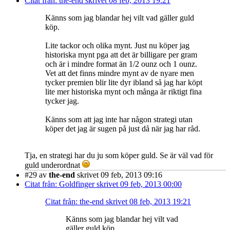
Citat från: the-end skrivet 08 feb, 2013 19:21
Känns som jag blandar hej vilt vad gäller guld
köp.
Lite tackor och olika mynt. Just nu köper jag
historiska mynt pga att det är billigare per gram
och är i mindre format än 1/2 ounz och 1 ounz.
Vet att det finns mindre mynt av de nyare men
tycker premien blir lite dyr ibland så jag har köpt
lite mer historiska mynt och många är riktigt fina
tycker jag.
Känns som att jag inte har någon strategi utan
köper det jag är sugen på just då när jag har råd.
Tja, en strategi har du ju som köper guld. Se är väl vad för
guld underordnat
#29
av
the-end
skrivet 09 feb, 2013 09:16
Citat från: Goldfinger skrivet 09 feb, 2013 00:00
Citat från: the-end skrivet 08 feb, 2013 19:21
Känns som jag blandar hej vilt vad
gäller guld köp.