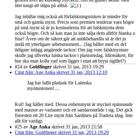
litet tungt att släpa på alltså.
)
Jag inbillar mig också att förfalskningsrisken är mindre för
små och gamla mynt. Precis som premien tenderar vara högre
på små mynt så är ju kostnaderna för att falskmynta dem
också högre. Och så kan man ju inte sälja dem alltför blanka o
fina? Även om de säkert går att antikbehandla så är det ju
ändå ett ytterligare arbetsmoment... (Jag håller med en del
tidigare inlägg angående tackor: Om jag vore falskmyntare
skulle jag tillverka falska tackor i plastomslag. Idiotsäkert, för
hur ska man kolla vad som ligger i utan att bryta sigillet?)
#24
av
Goldfinger
skrivet 31 jan, 2013 19:29
Citat från: Age Anka skrivet 31 jan, 2013 12:10
Jag har fallit pladask för Latinska
myntunionen!....
Kul! Jag håller med. Dessa enhetsmynt är mycket spännande
med massor av varianter och ett samlarområde i sig. Det gick
förresten ett 20 Lire mynt från Sardinen på Tradera idag. Inte
allt för vanligt.
#25
av
Age Anka
skrivet 31 jan, 2013 21:58
Citat från: Goldfinger skrivet 31 jan, 2013 19:29