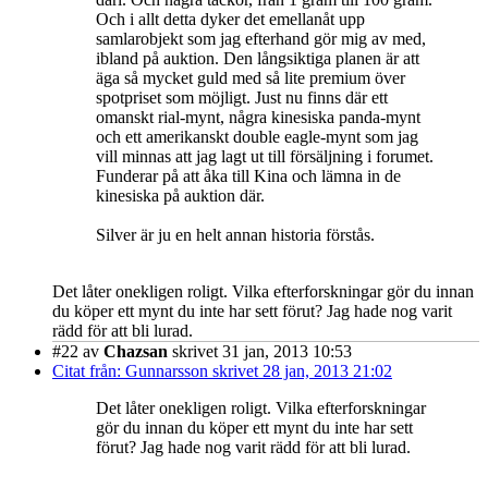
Och i allt detta dyker det emellanåt upp
samlarobjekt som jag efterhand gör mig av med,
ibland på auktion. Den långsiktiga planen är att
äga så mycket guld med så lite premium över
spotpriset som möjligt. Just nu finns där ett
omanskt rial-mynt, några kinesiska panda-mynt
och ett amerikanskt double eagle-mynt som jag
vill minnas att jag lagt ut till försäljning i forumet.
Funderar på att åka till Kina och lämna in de
kinesiska på auktion där.
Silver är ju en helt annan historia förstås.
Det låter onekligen roligt. Vilka efterforskningar gör du innan
du köper ett mynt du inte har sett förut? Jag hade nog varit
rädd för att bli lurad.
#22
av
Chazsan
skrivet 31 jan, 2013 10:53
Citat från: Gunnarsson skrivet 28 jan, 2013 21:02
Det låter onekligen roligt. Vilka efterforskningar
gör du innan du köper ett mynt du inte har sett
förut? Jag hade nog varit rädd för att bli lurad.