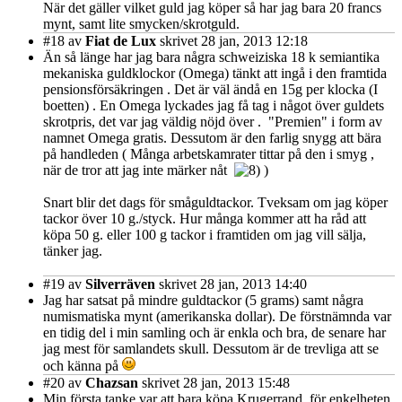
När det gäller vilket guld jag köper så har jag bara 20 francs
mynt, samt lite smycken/skrotguld.
#18
av
Fiat de Lux
skrivet 28 jan, 2013 12:18
Än så länge har jag bara några schweiziska 18 k semiantika
mekaniska guldklockor (Omega) tänkt att ingå i den framtida
pensionsförsäkringen . Det är väl ändå en 15g per klocka (I
boetten) . En Omega lyckades jag få tag i något över guldets
skrotpris, det var jag väldig nöjd över . "Premien" i form av
namnet Omega gratis. Dessutom är den farlig snygg att bära
på handleden ( Många arbetskamrater tittar på den i smyg ,
när de tror att jag inte märker nåt
)
Snart blir det dags för småguldtackor. Tveksam om jag köper
tackor över 10 g./styck. Hur många kommer att ha råd att
köpa 50 g. eller 100 g tackor i framtiden om jag vill sälja,
tänker jag.
#19
av
Silverräven
skrivet 28 jan, 2013 14:40
Jag har satsat på mindre guldtackor (5 grams) samt några
numismatiska mynt (amerikanska dollar). De förstnämnda var
en tidig del i min samling och är enkla och bra, de senare har
jag mest för samlandets skull. Dessutom är de trevliga att se
och känna på
#20
av
Chazsan
skrivet 28 jan, 2013 15:48
Min första tanke var att bara köpa Krugerrand, för enkelheten.