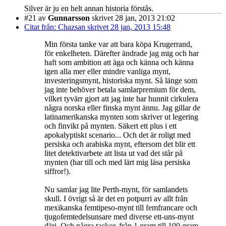
Silver är ju en helt annan historia förstås.
#21
av
Gunnarsson
skrivet 28 jan, 2013 21:02
Citat från: Chazsan skrivet 28 jan, 2013 15:48
Min första tanke var att bara köpa Krugerrand,
för enkelheten. Därefter ändrade jag mig och har
haft som ambition att äga och känna och känna
igen alla mer eller mindre vanliga mynt,
investeringsmynt, historiska mynt. Så länge som
jag inte behöver betala samlarpremium för dem,
vilket tyvärr gjort att jag inte har hunnit cirkulera
några norska eller finska mynt ännu. Jag gillar de
latinamerikanska mynten som skriver ut legering
och finvikt på mynten. Säkert ett plus i ett
apokalyptiskt scenario... Och det är roligt med
persiska och arabiska mynt, eftersom det blir ett
litet detektivarbete att lista ut vad det står på
mynten (har till och med lärt mig läsa persiska
siffror!).
Nu samlar jag lite Perth-mynt, för samlandets
skull. I övrigt så är det en potpurri av allt från
mexikanska femtipeso-mynt till femfrancare och
tjugofemtedelsunsare med diverse ett-uns-mynt
däri. Och några tackor, från 1 gram till 100 gram.