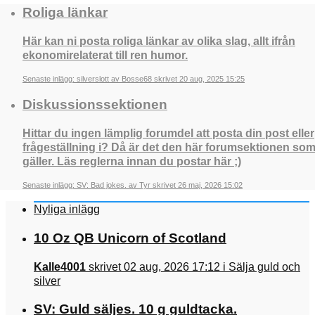
Roliga länkar
Här kan ni posta roliga länkar av olika slag, allt ifrån
ekonomirelaterat till ren humor.
Senaste inlägg: silverslott av Bosse68 skrivet 20 aug, 2025 15:25
Diskussionssektionen
Hittar du ingen lämplig forumdel att posta din post eller
frågeställning i? Då är det den här forumsektionen so
gäller. Läs reglerna innan du postar här ;)
Senaste inlägg: SV: Bad jokes. av Tyr skrivet 26 maj, 2026 15:02
Nyliga inlägg
10 Oz QB Unicorn of Scotland
Kalle4001
skrivet 02 aug, 2026 17:12 i Sälja guld och
silver
SV: Guld säljes. 10 g guldtacka.