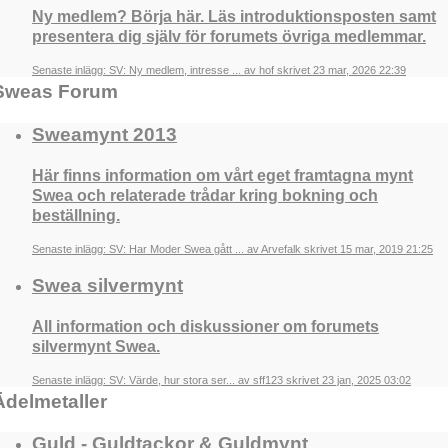
Ny medlem? Börja här. Läs introduktionsposten samt
presentera dig själv för forumets övriga medlemmar.
Senaste inlägg: SV: Ny medlem, intresse ... av hof skrivet 23 mar, 2026 22:39
Sweas Forum
Sweamynt 2013
Här finns information om vårt eget framtagna mynt
Swea och relaterade trådar kring bokning och
beställning.
Senaste inlägg: SV: Har Moder Swea gått ... av Arvefalk skrivet 15 mar, 2019 21:25
Swea silvermynt
All information och diskussioner om forumets
silvermynt Swea.
Senaste inlägg: SV: Värde, hur stora ser... av sff123 skrivet 23 jan, 2025 03:02
Ädelmetaller
Guld - Guldtackor & Guldmynt