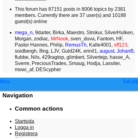
This forum has 87151 posts in 8006 topics by 2381
members. Currently there are 37 user(s) and 10188
guest(s) online
mega_n
,
9darter
,
Birka
,
Maestro
,
Strokur
,
SilverHulken
,
Morgan
,
zodiac
,
MrNook
,
sven_duva
,
Fantom
,
HF
,
Pastor Hannes
,
Philip
,
RemusTh
,
Kalle4001
,
sff123
,
soidbergh
,
ífing
,
LJV
,
Guld24K
,
erinil1
,
august
,
JohanB
,
flubbe
,
Nils
,
429ragtop
,
glimbert
,
Silvertejp
,
hasse_A
,
Sverre
,
PreciousTrades
,
Smaug
,
Hodja
,
Lassiter
,
mowi_af
,
DEScypher
Menu
Full sit
Navigation
Common actions
Startsida
Logga in
Registrera