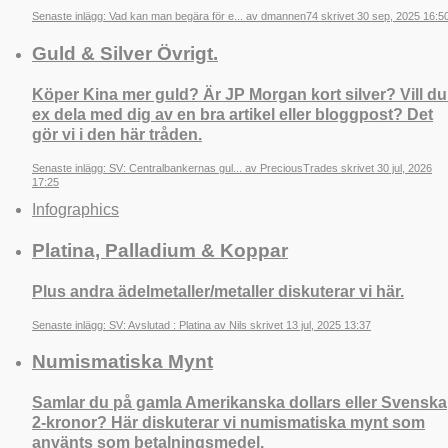
Senaste inlägg: Vad kan man begära för e... av dmannen74 skrivet 30 sep, 2025 16:5
Guld & Silver Övrigt.
Köper Kina mer guld? Är JP Morgan kort silver? Vill du
ex dela med dig av en bra artikel eller bloggpost? Det
gör vi i den här tråden.
Senaste inlägg: SV: Centralbankernas gul... av PreciousTrades skrivet 30 jul, 2026
17:25
Infographics
Platina, Palladium & Koppar
Plus andra ädelmetaller/metaller diskuterar vi här.
Senaste inlägg: SV: Avslutad : Platina av Nils skrivet 13 jul, 2025 13:37
Numismatiska Mynt
Samlar du på gamla Amerikanska dollars eller Svenska
2-kronor? Här diskuterar vi numismatiska mynt som
använts som betalningsmedel.