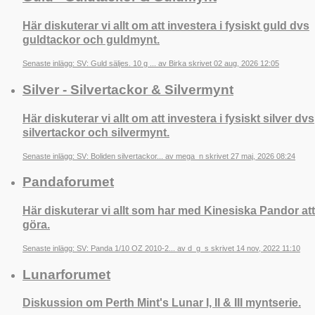
Här diskuterar vi allt om att investera i fysiskt guld dvs
guldtackor och guldmynt.
Senaste inlägg: SV: Guld säljes. 10 g ... av Birka skrivet 02 aug, 2026 12:05
Silver - Silvertackor & Silvermynt
Här diskuterar vi allt om att investera i fysiskt silver dvs
silvertackor och silvermynt.
Senaste inlägg: SV: Boliden silvertackor... av mega_n skrivet 27 maj, 2026 08:24
Pandaforumet
Här diskuterar vi allt som har med Kinesiska Pandor att
göra.
Senaste inlägg: SV: Panda 1/10 OZ 2010-2... av d_g_s skrivet 14 nov, 2022 11:10
Lunarforumet
Diskussion om Perth Mint's Lunar I, II & III myntserie.