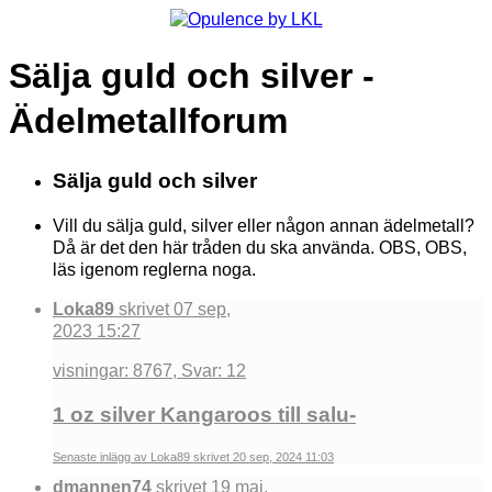
Sälja guld och silver -
Ädelmetallforum
Sälja guld och silver
Vill du sälja guld, silver eller någon annan ädelmetall?
Då är det den här tråden du ska använda. OBS, OBS,
läs igenom reglerna noga.
Loka89
skrivet 07 sep,
2023 15:27
visningar: 8767, Svar: 12
1 oz silver Kangaroos till salu-
Senaste inlägg av Loka89 skrivet 20 sep, 2024 11:03
dmannen74
skrivet 19 maj,