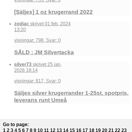
[Säljes] 1 oz krugerrand 2022
zodiac
skrivet 01 feb, 2024
13:20
visningar: 798, Svar: 0
SÅLD : JM Silvertacka
silver73
skrivet 25 jan,
2026 18:14
visningar: 817, Svar: 0
Säljes silver krugerrander 1-25st. spotpris,
leverans runt Umeå
Go to page
:
1
2
3
4
5
6
7
8
9
10
11
12
13
14
15
16
17
18
19
20
21
22
23