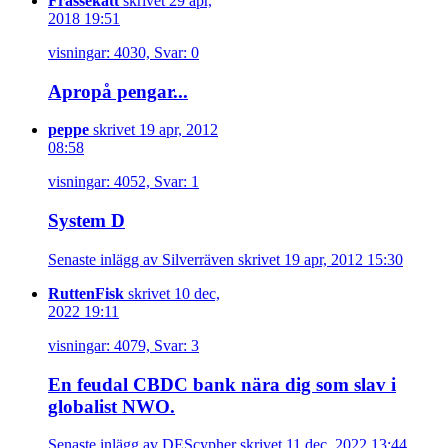
Frassekatt
skrivet 29 apr,
2018 19:51
visningar: 4030, Svar: 0
Apropå pengar...
peppe
skrivet 19 apr, 2012
08:58
visningar: 4052, Svar: 1
System D
Senaste inlägg av Silverräven skrivet 19 apr, 2012 15:30
RuttenFisk
skrivet 10 dec,
2022 19:11
visningar: 4079, Svar: 3
En feudal CBDC bank nära dig som slav i
globalist NWO.
Senaste inlägg av DEScypher skrivet 11 dec, 2022 13:44