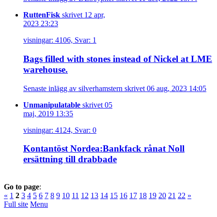
RuttenFisk
skrivet 12 apr,
2023 23:23
visningar: 4106, Svar: 1
Bags filled with stones instead of Nickel at LME
warehouse.
Senaste inlägg av silverhamstern skrivet 06 aug, 2023 14:05
Unmanipulatable
skrivet 05
maj, 2019 13:35
visningar: 4124, Svar: 0
Kontantöst Nordea:Bankfack rånat Noll
ersättning till drabbade
Go to page
:
«
1
2
3
4
5
6
7
8
9
10
11
12
13
14
15
16
17
18
19
20
21
22
»
Full site
Menu