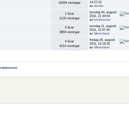
14:27:22
16094 visningar
av
devetu
torsdag 04, augusti
1 Svar
2011, 21:34:54
3120 visningar
av
kristensson
torsdag 11, augusti
4 Svar
2011, 11:07:40
3859 visningar
av
Silverräven
fredag 26, augusti
4 Svar
2011, 14:18:32
4214 visningar
av
Silverräven
onalekonomi