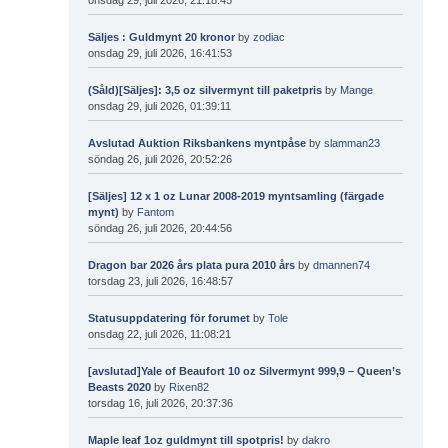
Säljes : Guldmynt 20 kronor
by
zodiac
onsdag 29, juli 2026, 16:41:53
(Såld)[Säljes]: 3,5 oz silvermynt till paketpris
by
Mange
onsdag 29, juli 2026, 01:39:11
Avslutad Auktion Riksbankens myntpåse
by
slamman23
söndag 26, juli 2026, 20:52:26
[Säljes] 12 x 1 oz Lunar 2008-2019 myntsamling (färgade
mynt)
by
Fantom
söndag 26, juli 2026, 20:44:56
Dragon bar 2026 års plata pura 2010 års
by
dmannen74
torsdag 23, juli 2026, 16:48:57
Statusuppdatering för forumet
by
Tole
onsdag 22, juli 2026, 11:08:21
[avslutad]Yale of Beaufort 10 oz Silvermynt 999,9 – Queen’s
Beasts 2020
by
Rixen82
torsdag 16, juli 2026, 20:37:36
Maple leaf 1oz guldmynt till spotpris!
by
dakro