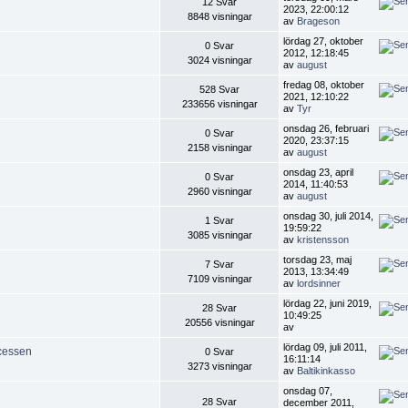
12 Svar
2023, 22:00:12
8848 visningar
av
Brageson
lördag 27, oktober
0 Svar
2012, 12:18:45
3024 visningar
av
august
fredag 08, oktober
528 Svar
2021, 12:10:22
233656 visningar
av
Tyr
onsdag 26, februari
0 Svar
2020, 23:37:15
2158 visningar
av
august
onsdag 23, april
0 Svar
2014, 11:40:53
2960 visningar
av
august
onsdag 30, juli 2014,
1 Svar
19:59:22
3085 visningar
av
kristensson
torsdag 23, maj
7 Svar
2013, 13:34:49
7109 visningar
av
lordsinner
lördag 22, juni 2019,
28 Svar
10:49:25
20556 visningar
av
lördag 09, juli 2011,
ocessen
0 Svar
16:11:14
3273 visningar
av
Baltikinkasso
onsdag 07,
28 Svar
december 2011,