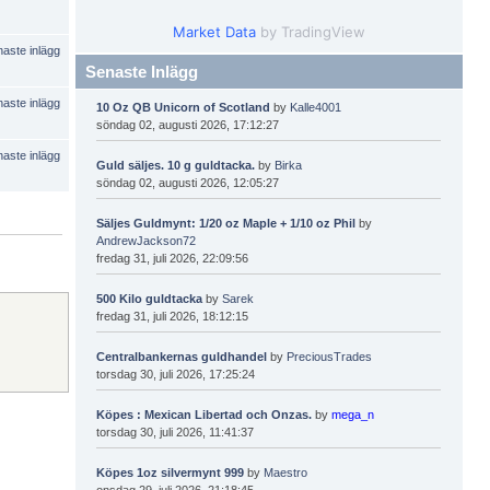
Market Data
by TradingView
Senaste Inlägg
10 Oz QB Unicorn of Scotland
by
Kalle4001
söndag 02, augusti 2026, 17:12:27
Guld säljes. 10 g guldtacka.
by
Birka
söndag 02, augusti 2026, 12:05:27
Säljes Guldmynt: 1/20 oz Maple + 1/10 oz Phil
by
AndrewJackson72
fredag 31, juli 2026, 22:09:56
500 Kilo guldtacka
by
Sarek
fredag 31, juli 2026, 18:12:15
Centralbankernas guldhandel
by
PreciousTrades
torsdag 30, juli 2026, 17:25:24
Köpes : Mexican Libertad och Onzas.
by
mega_n
torsdag 30, juli 2026, 11:41:37
Köpes 1oz silvermynt 999
by
Maestro
onsdag 29, juli 2026, 21:18:45