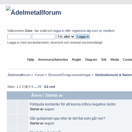
Välkommen
Gäst
. Var snäll och
logga in
eller
registrera dig som ny medlem
.
Logga in med användarnamn, lösenord och önskad sessionslängd
Startsida
Hjälp
Annonsera/Advertise
Regler
Diagram
Sök
Media
Conta
Ädelmetallforum
»
Forum
»
Ekonomi/Övriga investeringar
»
Världsekonomi & Natio
Sidor:
1
2
3
[
4
]
5
6
...
29
Gå ned
Ämne
/
Startat av
Förbjuda kontanter för att kunna införa negativa räntor
Startat av
august
Går guldpriset upp eller är det fiat som går ner?
Startat av
august