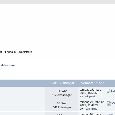
ct
Logga in
Registrera
nalekonomi
Svar
/
visningar
Senaste inlägg
torsdag 17, mars
11 Svar
2016, 15:55:59
11769 visningar
av
fyrkiplast
torsdag 27, februari
10 Svar
2025, 21:47:24
6429 visningar
av
I_am_mine
torsdag 09, mars