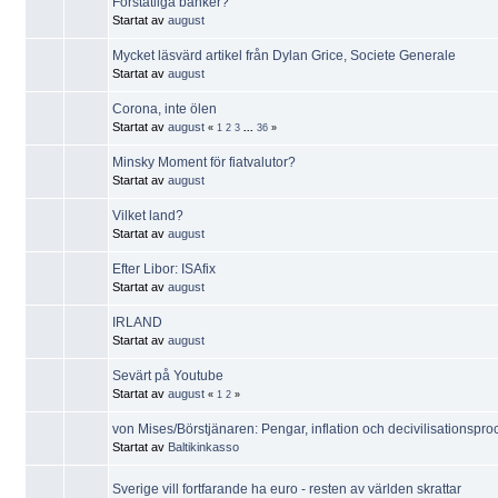
Förstatliga banker?
Startat av
august
Mycket läsvärd artikel från Dylan Grice, Societe Generale
Startat av
august
Corona, inte ölen
Startat av
august
«
1
2
3
...
36
»
Minsky Moment för fiatvalutor?
Startat av
august
Vilket land?
Startat av
august
Efter Libor: ISAfix
Startat av
august
IRLAND
Startat av
august
Sevärt på Youtube
Startat av
august
«
1
2
»
von Mises/Börstjänaren: Pengar, inflation och decivilisationspr
Startat av
Baltikinkasso
Sverige vill fortfarande ha euro - resten av världen skrattar