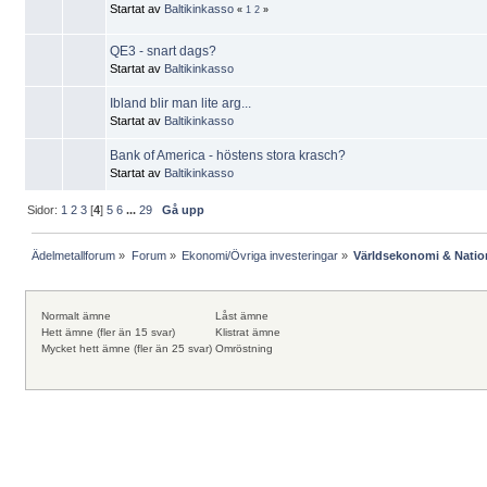
Startat av
Baltikinkasso
«
1
2
»
QE3 - snart dags?
Startat av
Baltikinkasso
Ibland blir man lite arg...
Startat av
Baltikinkasso
Bank of America - höstens stora krasch?
Startat av
Baltikinkasso
Sidor:
1
2
3
[
4
]
5
6
...
29
Gå upp
Ädelmetallforum
»
Forum
»
Ekonomi/Övriga investeringar
»
Världsekonomi & Nati
Normalt ämne
Låst ämne
Hett ämne (fler än 15 svar)
Klistrat ämne
Mycket hett ämne (fler än 25 svar)
Omröstning