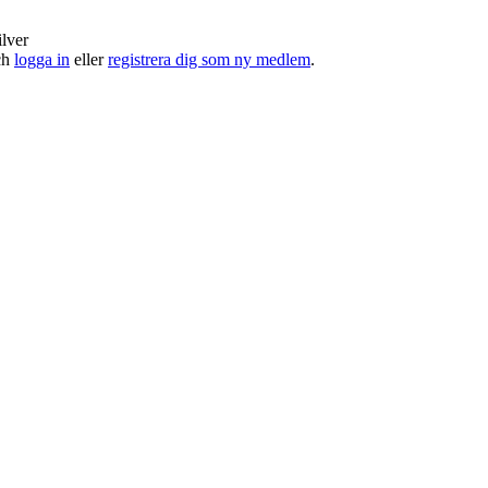
ilver
och
logga in
eller
registrera dig som ny medlem
.