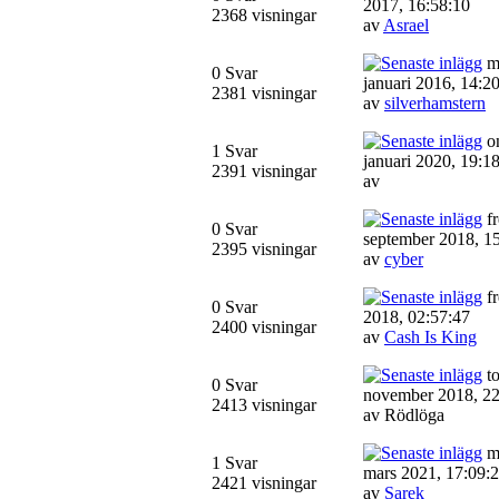
2017, 16:58:10
2368 visningar
av
Asrael
m
0 Svar
januari 2016, 14:2
2381 visningar
av
silverhamstern
on
1 Svar
januari 2020, 19:1
2391 visningar
av
fr
0 Svar
september 2018, 1
2395 visningar
av
cyber
fr
0 Svar
2018, 02:57:47
2400 visningar
av
Cash Is King
to
0 Svar
november 2018, 22
2413 visningar
av Rödlöga
m
1 Svar
mars 2021, 17:09:
2421 visningar
av
Sarek