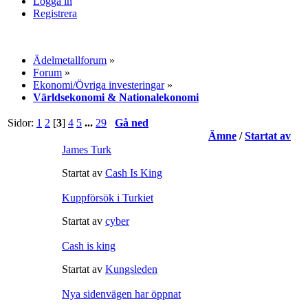
Logga in
Registrera
Ädelmetallforum
»
Forum
»
Ekonomi/Övriga investeringar
»
Världsekonomi & Nationalekonomi
Sidor:
1
2
[
3
]
4
5
...
29
Gå ned
Ämne
/
Startat av
James Turk
Startat av
Cash Is King
Kuppförsök i Turkiet
Startat av
cyber
Cash is king
Startat av
Kungsleden
Nya sidenvägen har öppnat