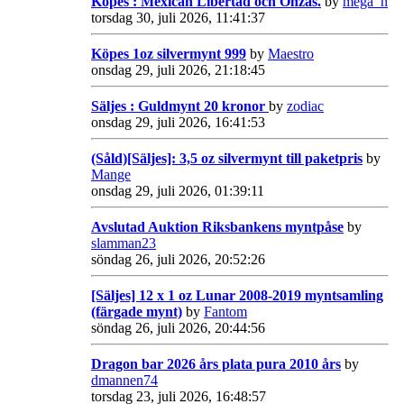
Köpes : Mexican Libertad och Onzas.
by
mega_n
torsdag 30, juli 2026, 11:41:37
Köpes 1oz silvermynt 999
by
Maestro
onsdag 29, juli 2026, 21:18:45
Säljes : Guldmynt 20 kronor
by
zodiac
onsdag 29, juli 2026, 16:41:53
(Såld)[Säljes]: 3,5 oz silvermynt till paketpris
by
Mange
onsdag 29, juli 2026, 01:39:11
Avslutad Auktion Riksbankens myntpåse
by
slamman23
söndag 26, juli 2026, 20:52:26
[Säljes] 12 x 1 oz Lunar 2008-2019 myntsamling
(färgade mynt)
by
Fantom
söndag 26, juli 2026, 20:44:56
Dragon bar 2026 års plata pura 2010 års
by
dmannen74
torsdag 23, juli 2026, 16:48:57