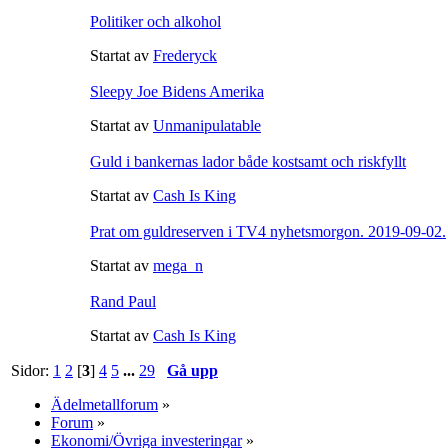
Politiker och alkohol
Startat av
Frederyck
Sleepy Joe Bidens Amerika
Startat av
Unmanipulatable
Guld i bankernas lador både kostsamt och riskfyllt
Startat av
Cash Is King
Prat om guldreserven i TV4 nyhetsmorgon. 2019-09-02.
Startat av
mega_n
Rand Paul
Startat av
Cash Is King
Sidor:
1
2
[
3
]
4
5
...
29
Gå upp
Ädelmetallforum
»
Forum
»
Ekonomi/Övriga investeringar
»