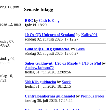
sdag 17, juni
Senaste Inlägg
BBC
by
Cash Is King
edag 12, mars
Igår
kl. 18:29
10 Oz QB Unicorn of Scotland
by
Kalle4001
söndag 02, augusti 2026, 17:12:27
ndag 07,
:58:45
Guld säljes. 10 g guldtacka.
by
Birka
söndag 02, augusti 2026, 12:05:27
åndag 02,
9:53:55
Säljes Guldmynt: 1/20 oz Maple + 1/10 oz Phil
by
AndrewJackson72
fredag 31, juli 2026, 22:09:56
rdag 10,
47:21
500 Kilo guldtacka
by
Sarek
fredag 31, juli 2026, 18:12:15
Centralbankernas guldhandel
by
PreciousTrades
torsdag 30, juli 2026, 17:25:24