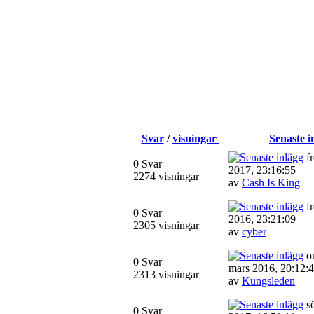
Svar
/
visningar
Senaste i
fr
0 Svar
2017, 23:16:55
2274 visningar
av
Cash Is King
fr
0 Svar
2016, 23:21:09
2305 visningar
av
cyber
on
0 Svar
mars 2016, 20:12:
2313 visningar
av
Kungsleden
sö
0 Svar