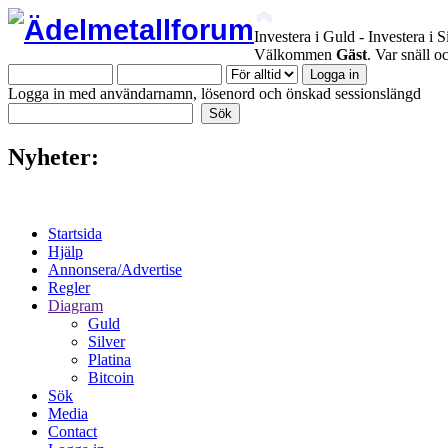
Investera i Guld - Investera i S
Välkommen
Gäst
. Var snäll 
Logga in med användarnamn, lösenord och önskad sessionslängd
Nyheter:
Startsida
Hjälp
Annonsera/Advertise
Regler
Diagram
Guld
Silver
Platina
Bitcoin
Sök
Media
Contact