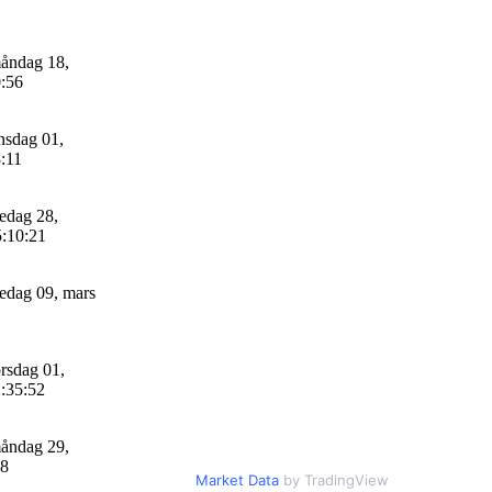
åndag 18,
0:56
sdag 01,
8:11
edag 28,
5:10:21
edag 09, mars
rsdag 01,
:35:52
åndag 29,
28
Market Data
by TradingView