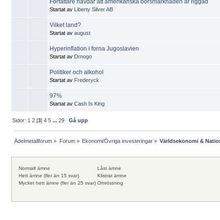
Författare hävdar att amerikanska börsmarknaden är riggad
Startat av
Liberty Silver AB
Vilket land?
Startat av
august
Hyperinflation i forna Jugoslavien
Startat av
Drnogo
Politiker och alkohol
Startat av
Frederyck
97%
Startat av
Cash Is King
Sidor:
1
2
[
3
]
4
5
...
29
Gå upp
Ädelmetallforum
»
Forum
»
Ekonomi/Övriga investeringar
»
Världsekonomi & Nati
Normalt ämne
Låst ämne
Hett ämne (fler än 15 svar)
Klistrat ämne
Mycket hett ämne (fler än 25 svar)
Omröstning