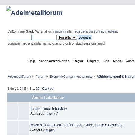
Välkommen
Gäst
. Var snäll och
logga in
eller
registrera dig som ny medlem
.
Logga in med användarnamn, lösenord och önskad sessionslängd
Startsida
Hjälp
Annonsera/Advertise
Regler
Diagram
Sök
Media
Conta
Ädelmetallforum
»
Forum
»
Ekonomi/Övriga investeringar
»
Världsekonomi & Natio
Sidor:
1
2
[
3
]
4
5
...
29
Gå ned
Ämne
/
Startat av
Inspirerande interview.
Startat av
hasse_A
Mycket läsvärd artikel från Dylan Grice, Societe Generale
Startat av
august