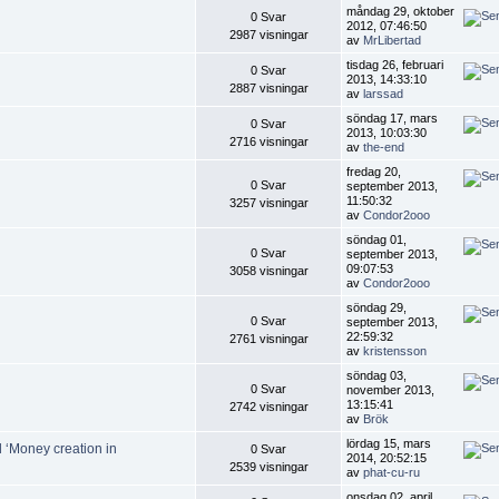
måndag 29, oktober
0 Svar
2012, 07:46:50
2987 visningar
av
MrLibertad
tisdag 26, februari
0 Svar
2013, 14:33:10
2887 visningar
av
larssad
söndag 17, mars
0 Svar
2013, 10:03:30
2716 visningar
av
the-end
fredag 20,
0 Svar
september 2013,
11:50:32
3257 visningar
av
Condor2ooo
söndag 01,
0 Svar
september 2013,
09:07:53
3058 visningar
av
Condor2ooo
söndag 29,
0 Svar
september 2013,
22:59:32
2761 visningar
av
kristensson
söndag 03,
0 Svar
november 2013,
13:15:41
2742 visningar
av
Brök
lördag 15, mars
 ‘Money creation in
0 Svar
2014, 20:52:15
2539 visningar
av
phat-cu-ru
onsdag 02, april