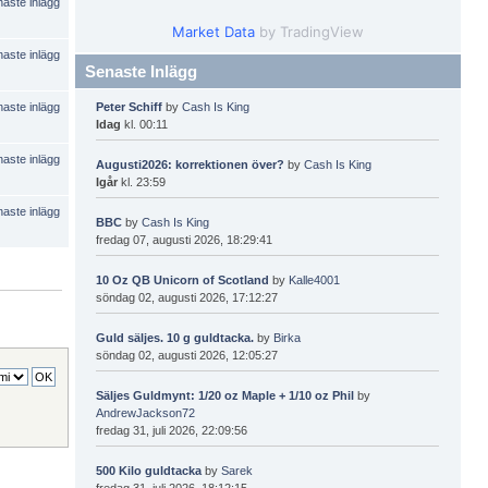
Market Data
by TradingView
Senaste Inlägg
Peter Schiff
by
Cash Is King
Idag
kl. 00:11
Augusti2026: korrektionen över?
by
Cash Is King
Igår
kl. 23:59
BBC
by
Cash Is King
fredag 07, augusti 2026, 18:29:41
10 Oz QB Unicorn of Scotland
by
Kalle4001
söndag 02, augusti 2026, 17:12:27
Guld säljes. 10 g guldtacka.
by
Birka
söndag 02, augusti 2026, 12:05:27
Säljes Guldmynt: 1/20 oz Maple + 1/10 oz Phil
by
AndrewJackson72
fredag 31, juli 2026, 22:09:56
500 Kilo guldtacka
by
Sarek
fredag 31, juli 2026, 18:12:15