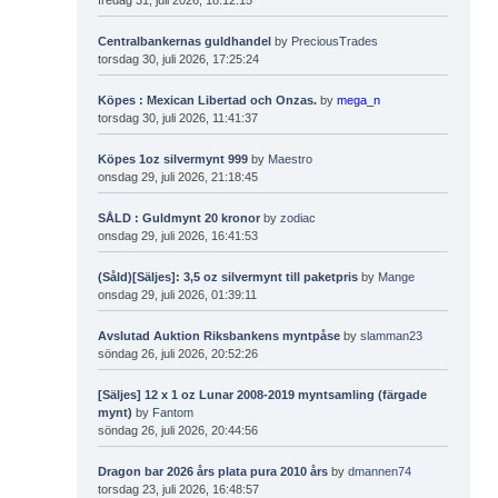
Centralbankernas guldhandel
by
PreciousTrades
torsdag 30, juli 2026, 17:25:24
Köpes : Mexican Libertad och Onzas.
by
mega_n
torsdag 30, juli 2026, 11:41:37
Köpes 1oz silvermynt 999
by
Maestro
onsdag 29, juli 2026, 21:18:45
SÅLD : Guldmynt 20 kronor
by
zodiac
onsdag 29, juli 2026, 16:41:53
(Såld)[Säljes]: 3,5 oz silvermynt till paketpris
by
Mange
onsdag 29, juli 2026, 01:39:11
Avslutad Auktion Riksbankens myntpåse
by
slamman23
söndag 26, juli 2026, 20:52:26
[Säljes] 12 x 1 oz Lunar 2008-2019 myntsamling (färgade
mynt)
by
Fantom
söndag 26, juli 2026, 20:44:56
Dragon bar 2026 års plata pura 2010 års
by
dmannen74
torsdag 23, juli 2026, 16:48:57