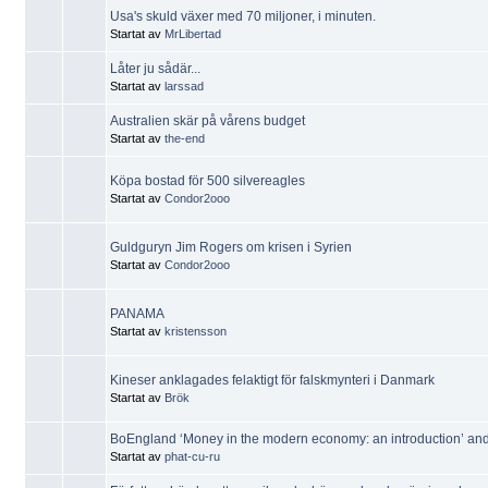
Usa's skuld växer med 70 miljoner, i minuten.
Startat av
MrLibertad
Låter ju sådär...
Startat av
larssad
Australien skär på vårens budget
Startat av
the-end
Köpa bostad för 500 silvereagles
Startat av
Condor2ooo
Guldguryn Jim Rogers om krisen i Syrien
Startat av
Condor2ooo
PANAMA
Startat av
kristensson
Kineser anklagades felaktigt för falskmynteri i Danmark
Startat av
Brök
BoEngland ‘Money in the modern economy: an introduction’ and
Startat av
phat-cu-ru