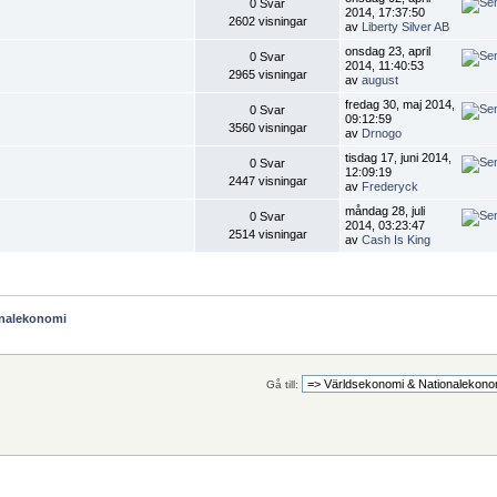
0 Svar
2014, 17:37:50
2602 visningar
av
Liberty Silver AB
onsdag 23, april
0 Svar
2014, 11:40:53
2965 visningar
av
august
fredag 30, maj 2014,
0 Svar
09:12:59
3560 visningar
av
Drnogo
tisdag 17, juni 2014,
0 Svar
12:09:19
2447 visningar
av
Frederyck
måndag 28, juli
0 Svar
2014, 03:23:47
2514 visningar
av
Cash Is King
onalekonomi
Gå till: