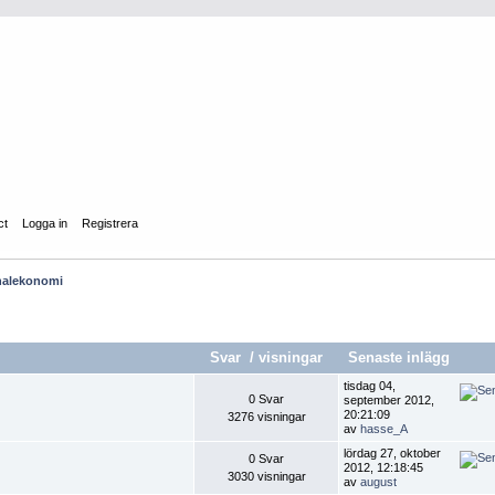
ct
Logga in
Registrera
nalekonomi
Svar
/
visningar
Senaste inlägg
tisdag 04,
0 Svar
september 2012,
20:21:09
3276 visningar
av
hasse_A
lördag 27, oktober
0 Svar
2012, 12:18:45
3030 visningar
av
august