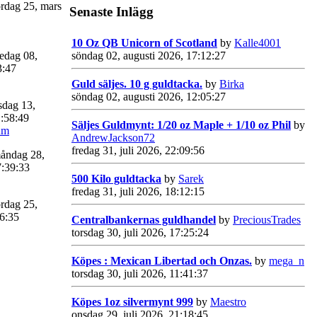
rdag 25, mars
Senaste Inlägg
10 Oz QB Unicorn of Scotland
by
Kalle4001
edag 08,
söndag 02, augusti 2026, 17:12:27
3:47
Guld säljes. 10 g guldtacka.
by
Birka
söndag 02, augusti 2026, 12:05:27
sdag 13,
:58:49
Säljes Guldmynt: 1/20 oz Maple + 1/10 oz Phil
by
um
AndrewJackson72
fredag 31, juli 2026, 22:09:56
åndag 28,
7:39:33
500 Kilo guldtacka
by
Sarek
fredag 31, juli 2026, 18:12:15
rdag 25,
06:35
Centralbankernas guldhandel
by
PreciousTrades
torsdag 30, juli 2026, 17:25:24
Köpes : Mexican Libertad och Onzas.
by
mega_n
torsdag 30, juli 2026, 11:41:37
Köpes 1oz silvermynt 999
by
Maestro
onsdag 29, juli 2026, 21:18:45