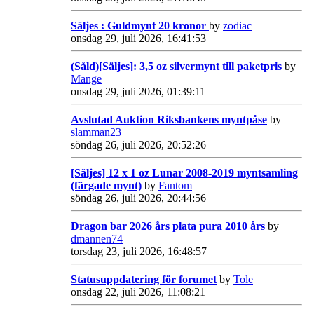
Säljes : Guldmynt 20 kronor
by
zodiac
onsdag 29, juli 2026, 16:41:53
(Såld)[Säljes]: 3,5 oz silvermynt till paketpris
by
Mange
onsdag 29, juli 2026, 01:39:11
Avslutad Auktion Riksbankens myntpåse
by
slamman23
söndag 26, juli 2026, 20:52:26
[Säljes] 12 x 1 oz Lunar 2008-2019 myntsamling
(färgade mynt)
by
Fantom
söndag 26, juli 2026, 20:44:56
Dragon bar 2026 års plata pura 2010 års
by
dmannen74
torsdag 23, juli 2026, 16:48:57
Statusuppdatering för forumet
by
Tole
onsdag 22, juli 2026, 11:08:21