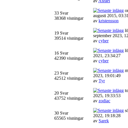
av
Asrael
on
33 Svar
augusti 2015, 03:3
38368 visningar
av
kristensson
lö
19 Svar
september 2023, 1
39514 visningar
av
cyber
lö
16 Svar
2021, 23:34:27
42390 visningar
av
cyber
må
23 Svar
2023, 19:01:49
42512 visningar
av
Tyr
to
20 Svar
2025, 19:33:53
43752 visningar
av
zodiac
sö
30 Svar
2022, 19:18:28
65565 visningar
av
Sarek