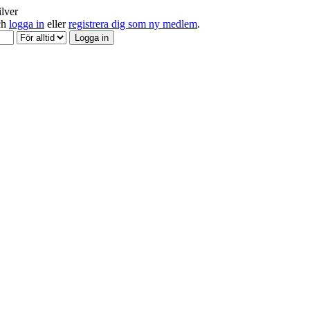
ilver
och
logga in
eller
registrera dig som ny medlem
.