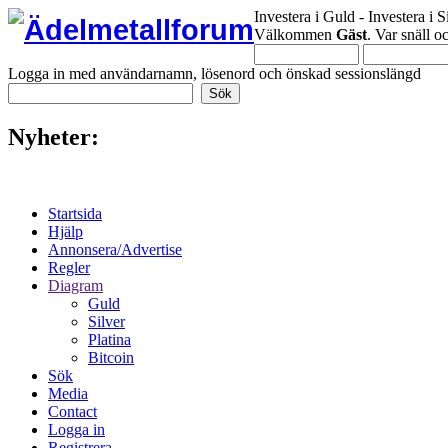
Investera i Guld - Investera i S
Välkommen
Gäst
. Var snäll 
Logga in med användarnamn, lösenord och önskad sessionslängd
Nyheter:
Startsida
Hjälp
Annonsera/Advertise
Regler
Diagram
Guld
Silver
Platina
Bitcoin
Sök
Media
Contact
Logga in
Registrera