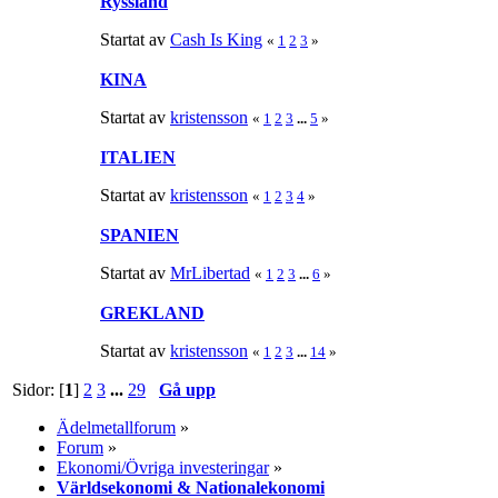
Ryssland
Startat av
Cash Is King
«
1
2
3
»
KINA
Startat av
kristensson
«
1
2
3
...
5
»
ITALIEN
Startat av
kristensson
«
1
2
3
4
»
SPANIEN
Startat av
MrLibertad
«
1
2
3
...
6
»
GREKLAND
Startat av
kristensson
«
1
2
3
...
14
»
Sidor: [
1
]
2
3
...
29
Gå upp
Ädelmetallforum
»
Forum
»
Ekonomi/Övriga investeringar
»
Världsekonomi & Nationalekonomi