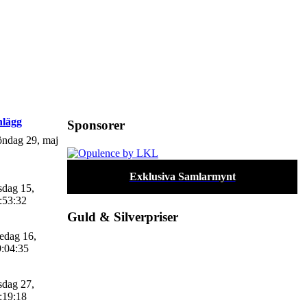
nlägg
Sponsorer
ndag 29, maj
Exklusiva Samlarmynt
sdag 15,
:53:32
Guld & Silverpriser
edag 16,
9:04:35
sdag 27,
:19:18