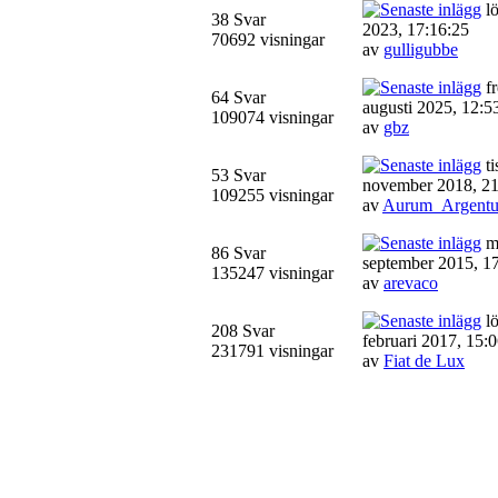
lö
38 Svar
2023, 17:16:25
70692 visningar
av
gulligubbe
fr
64 Svar
augusti 2025, 12:5
109074 visningar
av
gbz
ti
53 Svar
november 2018, 21
109255 visningar
av
Aurum_Argent
m
86 Svar
september 2015, 1
135247 visningar
av
arevaco
lö
208 Svar
februari 2017, 15:
231791 visningar
av
Fiat de Lux