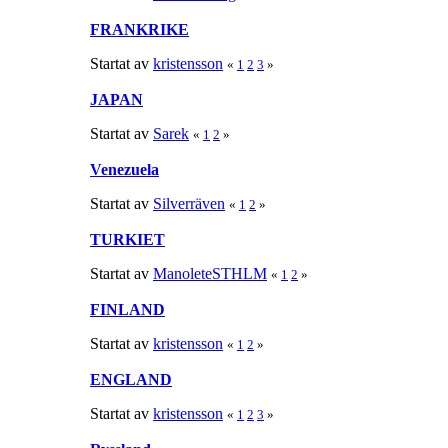
FRANKRIKE
Startat av
kristensson
«
1
2
3
»
JAPAN
Startat av
Sarek
«
1
2
»
Venezuela
Startat av
Silverräven
«
1
2
»
TURKIET
Startat av
ManoleteSTHLM
«
1
2
»
FINLAND
Startat av
kristensson
«
1
2
»
ENGLAND
Startat av
kristensson
«
1
2
3
»