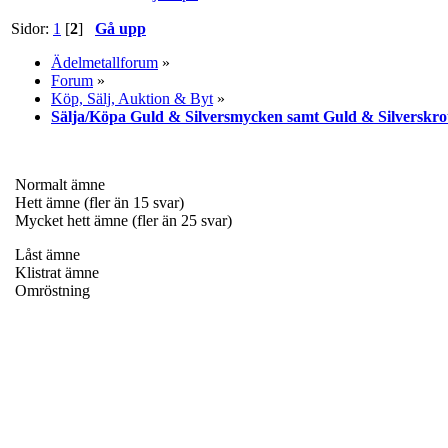
Sidor:
1
[
2
]
Gå upp
Ädelmetallforum
»
Forum
»
Köp, Sälj, Auktion & Byt
»
Sälja/Köpa Guld & Silversmycken samt Guld & Silverskro
Normalt ämne
Hett ämne (fler än 15 svar)
Mycket hett ämne (fler än 25 svar)
Låst ämne
Klistrat ämne
Omröstning