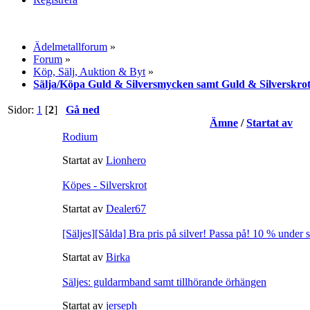
Ädelmetallforum
»
Forum
»
Köp, Sälj, Auktion & Byt
»
Sälja/Köpa Guld & Silversmycken samt Guld & Silverskro
Sidor:
1
[
2
]
Gå ned
Ämne
/
Startat av
Rodium
Startat av
Lionhero
Köpes - Silverskrot
Startat av
Dealer67
[Säljes][Sålda] Bra pris på silver! Passa på! 10 % under s
Startat av
Birka
Säljes: guldarmband samt tillhörande örhängen
Startat av
jerseph