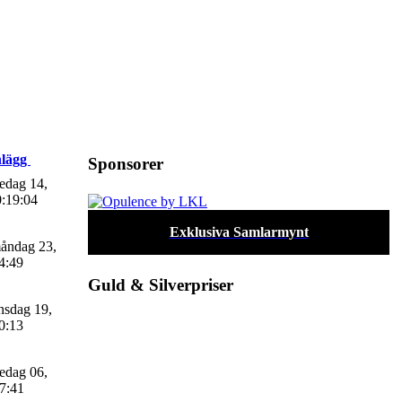
nlägg
Sponsorer
edag 14,
0:19:04
Exklusiva Samlarmynt
åndag 23,
4:49
Guld & Silverpriser
sdag 19,
0:13
edag 06,
47:41