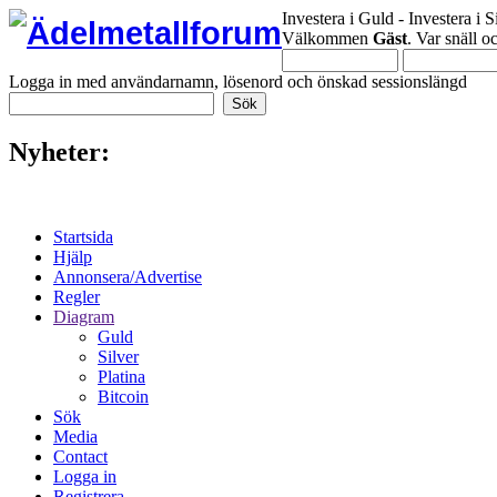
Investera i Guld - Investera i S
Välkommen
Gäst
. Var snäll 
Logga in med användarnamn, lösenord och önskad sessionslängd
Nyheter:
Startsida
Hjälp
Annonsera/Advertise
Regler
Diagram
Guld
Silver
Platina
Bitcoin
Sök
Media
Contact
Logga in
Registrera