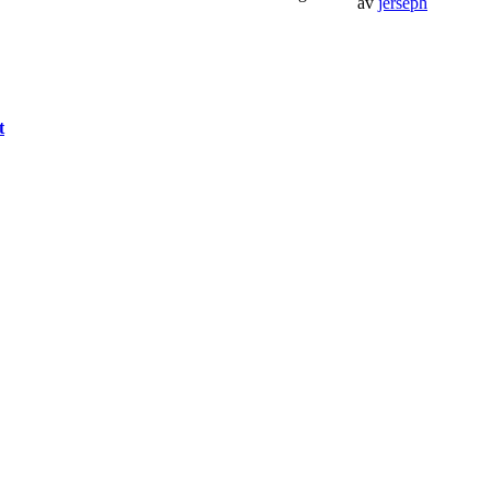
av
jerseph
t