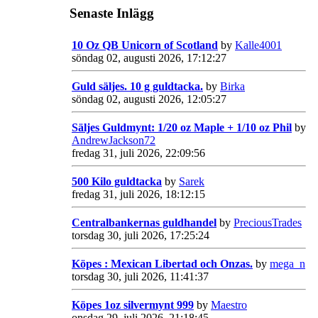
Senaste Inlägg
10 Oz QB Unicorn of Scotland
by
Kalle4001
söndag 02, augusti 2026, 17:12:27
Guld säljes. 10 g guldtacka.
by
Birka
söndag 02, augusti 2026, 12:05:27
Säljes Guldmynt: 1/20 oz Maple + 1/10 oz Phil
by
AndrewJackson72
fredag 31, juli 2026, 22:09:56
500 Kilo guldtacka
by
Sarek
fredag 31, juli 2026, 18:12:15
Centralbankernas guldhandel
by
PreciousTrades
torsdag 30, juli 2026, 17:25:24
Köpes : Mexican Libertad och Onzas.
by
mega_n
torsdag 30, juli 2026, 11:41:37
Köpes 1oz silvermynt 999
by
Maestro
onsdag 29, juli 2026, 21:18:45