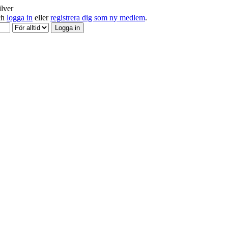
ilver
och
logga in
eller
registrera dig som ny medlem
.