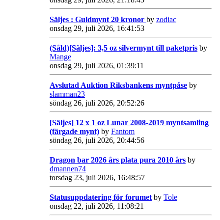
Säljes : Guldmynt 20 kronor
by
zodiac
onsdag 29, juli 2026, 16:41:53
(Såld)[Säljes]: 3,5 oz silvermynt till paketpris
by
Mange
onsdag 29, juli 2026, 01:39:11
Avslutad Auktion Riksbankens myntpåse
by
slamman23
söndag 26, juli 2026, 20:52:26
[Säljes] 12 x 1 oz Lunar 2008-2019 myntsamling
(färgade mynt)
by
Fantom
söndag 26, juli 2026, 20:44:56
Dragon bar 2026 års plata pura 2010 års
by
dmannen74
torsdag 23, juli 2026, 16:48:57
Statusuppdatering för forumet
by
Tole
onsdag 22, juli 2026, 11:08:21