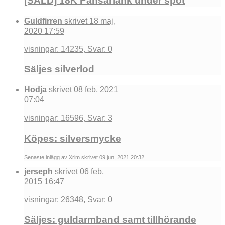
[SÅLD] 18K Pansarlänk under spot
Guldfirren
skrivet 18 maj,
2020 17:59
visningar: 14235, Svar: 0
Säljes silverlod
Hodja
skrivet 08 feb, 2021
07:04
visningar: 16596, Svar: 3
Köpes: silversmycke
Senaste inlägg av Xrim skrivet 09 jun, 2021 20:32
jerseph
skrivet 06 feb,
2015 16:47
visningar: 26348, Svar: 0
Säljes: guldarmband samt tillhörande