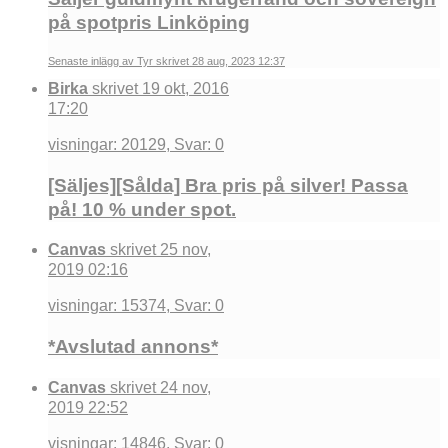
på spotpris Linköping
Senaste inlägg av Tyr skrivet 28 aug, 2023 12:37
Birka
skrivet 19 okt, 2016
17:20
visningar: 20129, Svar: 0
[Säljes][Sålda] Bra pris på silver! Passa
på! 10 % under spot.
Canvas
skrivet 25 nov,
2019 02:16
visningar: 15374, Svar: 0
*Avslutad annons*
Canvas
skrivet 24 nov,
2019 22:52
visningar: 14846, Svar: 0