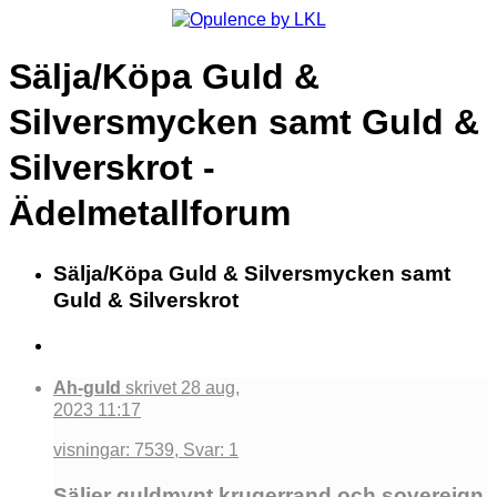
Sälja/Köpa Guld &
Silversmycken samt Guld &
Silverskrot -
Ädelmetallforum
Sälja/Köpa Guld & Silversmycken samt
Guld & Silverskrot
Ah-guld
skrivet 28 aug,
2023 11:17
visningar: 7539, Svar: 1
Säljer guldmynt krugerrand och sovereign